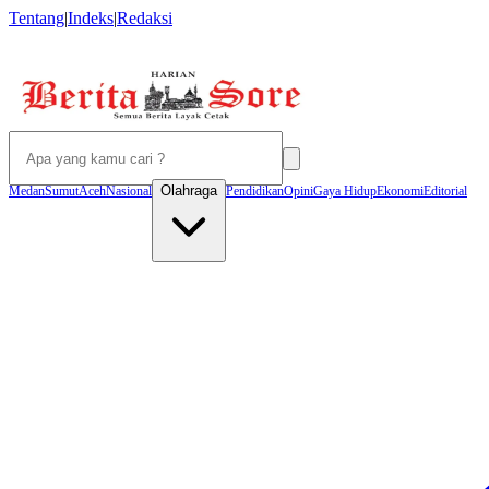
Tentang
|
Indeks
|
Redaksi
Olahraga
Medan
Sumut
Aceh
Nasional
Pendidikan
Opini
Gaya Hidup
Ekonomi
Editorial