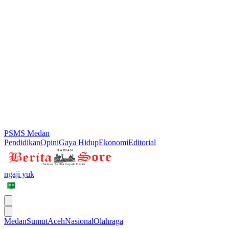
PSMS Medan
Pendidikan
Opini
Gaya Hidup
Ekonomi
Editorial
ngaji yuk
Medan
Sumut
Aceh
Nasional
Olahraga