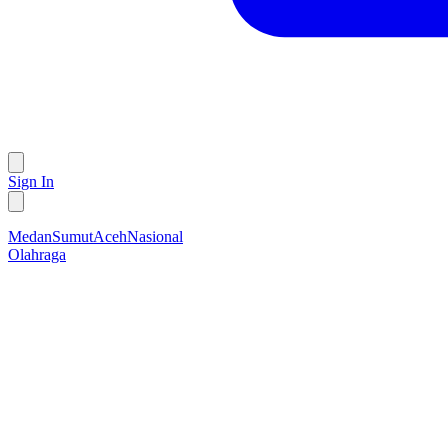
Sign In
Medan
Sumut
Aceh
Nasional
Olahraga