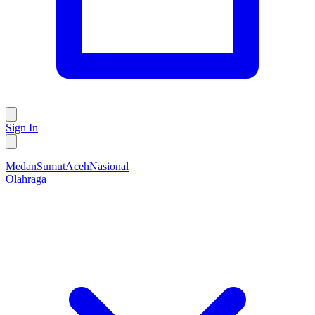
Sign In
Medan
Sumut
Aceh
Nasional
Olahraga