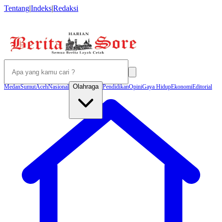
Tentang
|
Indeks
|
Redaksi
Olahraga
Medan
Sumut
Aceh
Nasional
Pendidikan
Opini
Gaya Hidup
Ekonomi
Editorial