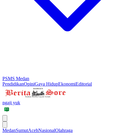
PSMS Medan
Pendidikan
Opini
Gaya Hidup
Ekonomi
Editorial
ngaji yuk
Medan
Sumut
Aceh
Nasional
Olahraga