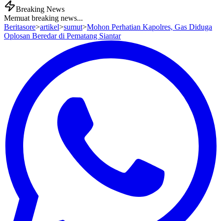
Breaking News
Memuat breaking news...
Beritasore
>
artikel
>
sumut
>
Mohon Perhatian Kapolres, Gas Diduga
Oplosan Beredar di Pematang Siantar