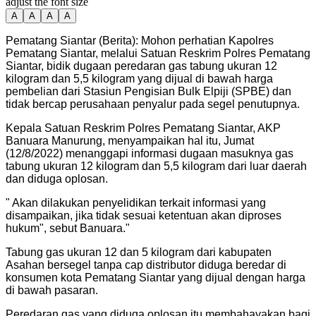
adjust the font size
A
A
A
A
Pematang Siantar (Berita): Mohon perhatian Kapolres
Pematang Siantar, melalui Satuan Reskrim Polres Pematang
Siantar, bidik dugaan peredaran gas tabung ukuran 12
kilogram dan 5,5 kilogram yang dijual di bawah harga
pembelian dari Stasiun Pengisian Bulk Elpiji (SPBE) dan
tidak bercap perusahaan penyalur pada segel penutupnya.
Kepala Satuan Reskrim Polres Pematang Siantar, AKP
Banuara Manurung, menyampaikan hal itu, Jumat
(12/8/2022) menanggapi informasi dugaan masuknya gas
tabung ukuran 12 kilogram dan 5,5 kilogram dari luar daerah
dan diduga oplosan.
"
Akan dilakukan penyelidikan terkait informasi yang
disampaikan, jika tidak sesuai ketentuan akan diproses
hukum", sebut Banuara.
"
Tabung gas ukuran 12 dan 5 kilogram dari kabupaten
Asahan bersegel tanpa cap distributor diduga beredar di
konsumen kota Pematang Siantar yang dijual dengan harga
di bawah pasaran.
Peredaran gas yang diduga oplosan itu membahayakan bagi