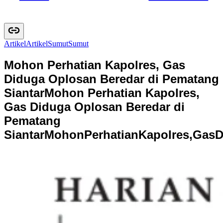
Artikel
A
r
t
i
k
e
l
Sumut
S
u
m
u
t
Mohon Perhatian Kapolres, Gas
Diduga Oplosan Beredar di Pematang
Siantar
Mohon Perhatian Kapolres,
Gas Diduga Oplosan Beredar di
Pematang
Siantar
M
o
h
o
n
P
e
r
h
a
t
i
a
n
K
a
p
o
l
r
e
s
,
G
a
s