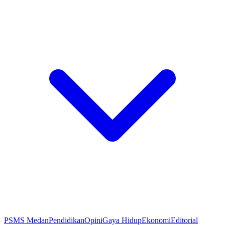
PSMS Medan
Pendidikan
Opini
Gaya Hidup
Ekonomi
Editorial