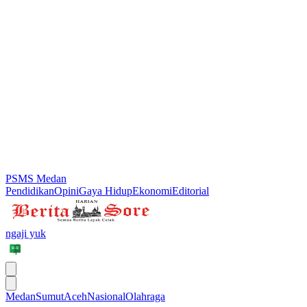
PSMS Medan
Pendidikan
Opini
Gaya Hidup
Ekonomi
Editorial
ngaji yuk
Medan
Sumut
Aceh
Nasional
Olahraga