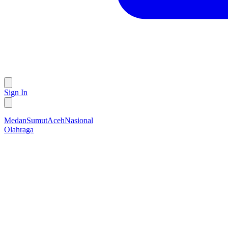
Sign In
Medan
Sumut
Aceh
Nasional
Olahraga