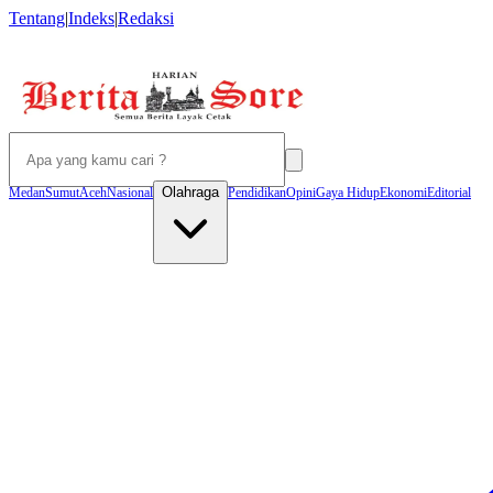
Tentang
|
Indeks
|
Redaksi
Olahraga
Medan
Sumut
Aceh
Nasional
Pendidikan
Opini
Gaya Hidup
Ekonomi
Editorial