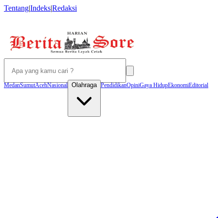
Tentang
|
Indeks
|
Redaksi
Olahraga
Medan
Sumut
Aceh
Nasional
Pendidikan
Opini
Gaya Hidup
Ekonomi
Editorial