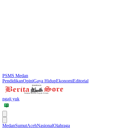
PSMS Medan
Pendidikan
Opini
Gaya Hidup
Ekonomi
Editorial
ngaji yuk
Medan
Sumut
Aceh
Nasional
Olahraga