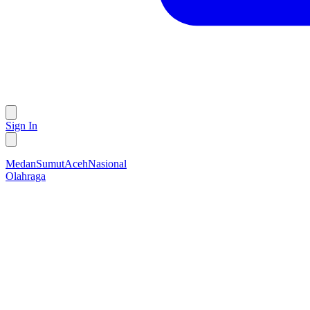
Sign In
Medan
Sumut
Aceh
Nasional
Olahraga