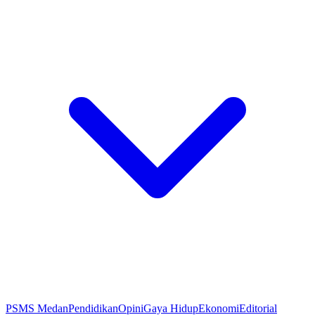
PSMS Medan
Pendidikan
Opini
Gaya Hidup
Ekonomi
Editorial