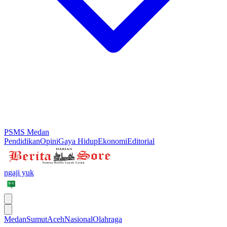
PSMS Medan
Pendidikan
Opini
Gaya Hidup
Ekonomi
Editorial
ngaji yuk
Medan
Sumut
Aceh
Nasional
Olahraga