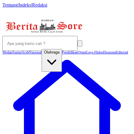
Tentang
|
Indeks
|
Redaksi
Olahraga
Medan
Sumut
Aceh
Nasional
Pendidikan
Opini
Gaya Hidup
Ekonomi
Editorial