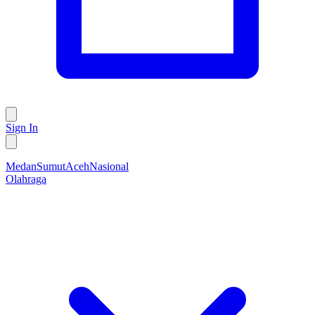
Sign In
Medan
Sumut
Aceh
Nasional
Olahraga