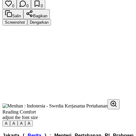
0
0
0
Salin
Bagikan
Screenshot
Dengarkan
Reading Comfort
adjust the font size
A
A
A
A
Jakarta (
Berita
) : Menteri Pertahanan RI Prabowo