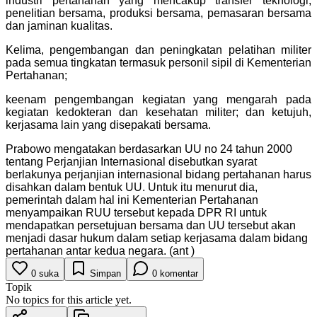
industri pertahanan yang mencakup transfer teknologi,
penelitian bersama, produksi bersama, pemasaran bersama
dan jaminan kualitas.
Kelima, pengembangan dan peningkatan pelatihan militer
pada semua tingkatan termasuk personil sipil di Kementerian
Pertahanan;
keenam pengembangan kegiatan yang mengarah pada
kegiatan kedokteran dan kesehatan militer; dan ketujuh,
kerjasama lain yang disepakati bersama.
Prabowo mengatakan berdasarkan UU no 24 tahun 2000
tentang Perjanjian Internasional disebutkan syarat
berlakunya perjanjian internasional bidang pertahanan harus
disahkan dalam bentuk UU. Untuk itu menurut dia,
pemerintah dalam hal ini Kementerian Pertahanan
menyampaikan RUU tersebut kepada DPR RI untuk
mendapatkan persetujuan bersama dan UU tersebut akan
menjadi dasar hukum dalam setiap kerjasama dalam bidang
pertahanan antar kedua negara. (ant )
0
suka
Simpan
0
komentar
Topik
No topics for this article yet.