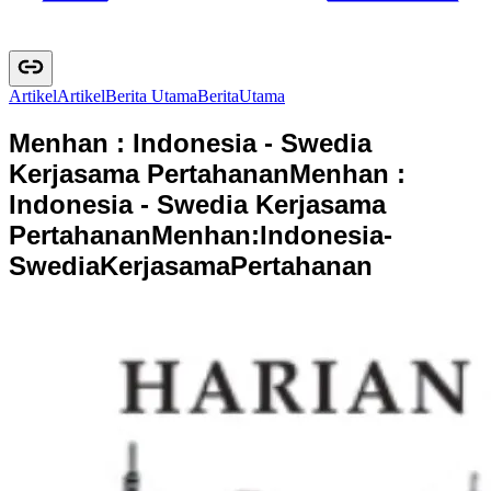
Artikel
A
r
t
i
k
e
l
Berita Utama
B
e
r
i
t
a
U
t
a
m
a
Menhan : Indonesia - Swedia
Kerjasama Pertahanan
Menhan :
Indonesia - Swedia Kerjasama
Pertahanan
M
e
n
h
a
n
:
I
n
d
o
n
e
s
i
a
-
S
w
e
d
i
a
K
e
r
j
a
s
a
m
a
P
e
r
t
a
h
a
n
a
n