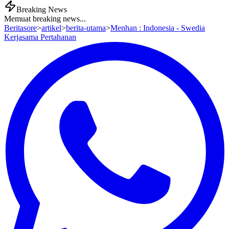
Breaking News
Memuat breaking news...
Beritasore
>
artikel
>
berita-utama
>
Menhan : Indonesia - Swedia
Kerjasama Pertahanan