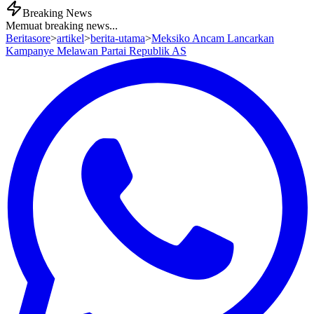
Breaking News
Memuat breaking news...
Beritasore
>
artikel
>
berita-utama
>
Meksiko Ancam Lancarkan
Kampanye Melawan Partai Republik AS