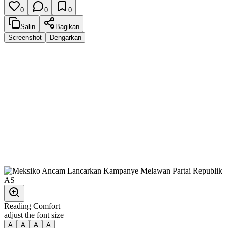
0
0
0
Salin
Bagikan
Screenshot
Dengarkan
Reading Comfort
adjust the font size
A
A
A
A