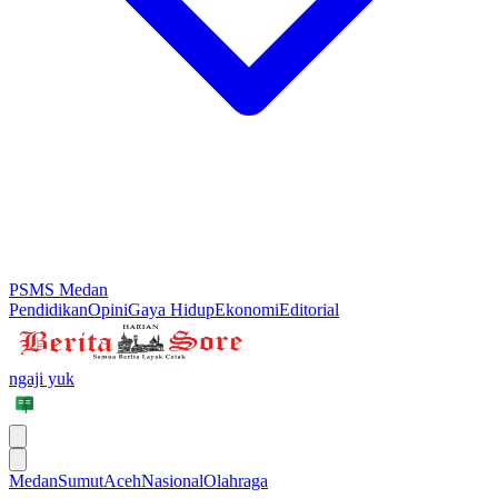
PSMS Medan
Pendidikan
Opini
Gaya Hidup
Ekonomi
Editorial
ngaji yuk
Medan
Sumut
Aceh
Nasional
Olahraga