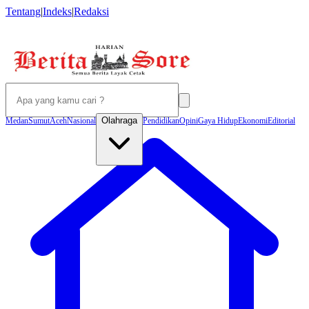
Tentang
|
Indeks
|
Redaksi
Olahraga
Medan
Sumut
Aceh
Nasional
Pendidikan
Opini
Gaya Hidup
Ekonomi
Editorial