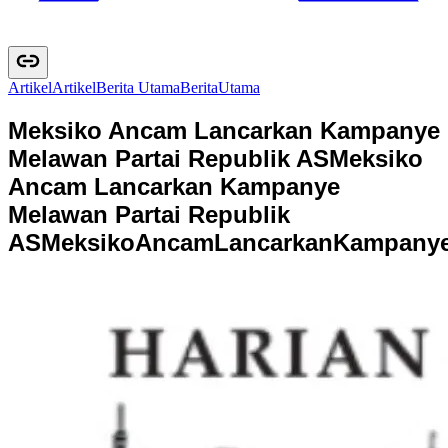
Artikel
A
r
t
i
k
e
l
Berita Utama
B
e
r
i
t
a
U
t
a
m
a
Meksiko Ancam Lancarkan Kampanye
Melawan Partai Republik AS
Meksiko
Ancam Lancarkan Kampanye
Melawan Partai Republik
AS
M
e
k
s
i
k
o
A
n
c
a
m
L
a
n
c
a
r
k
a
n
K
a
m
p
a
n
y