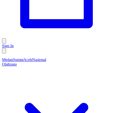
Sign In
Medan
Sumut
Aceh
Nasional
Olahraga