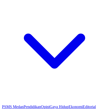
PSMS Medan
Pendidikan
Opini
Gaya Hidup
Ekonomi
Editorial