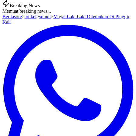
Breaking News
Memuat breaking news...
Beritasore
>
artikel
>
sumut
>
Mayat Laki Laki Ditemukan Di Pinggir
Kali