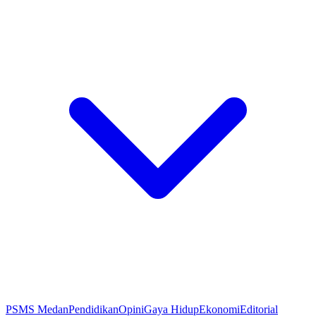
PSMS Medan
Pendidikan
Opini
Gaya Hidup
Ekonomi
Editorial