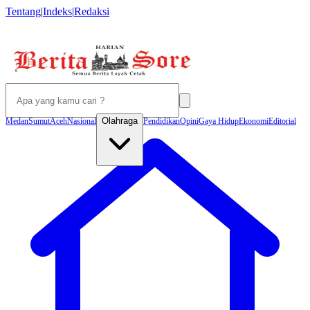
Tentang
|
Indeks
|
Redaksi
Olahraga
Medan
Sumut
Aceh
Nasional
Pendidikan
Opini
Gaya Hidup
Ekonomi
Editorial