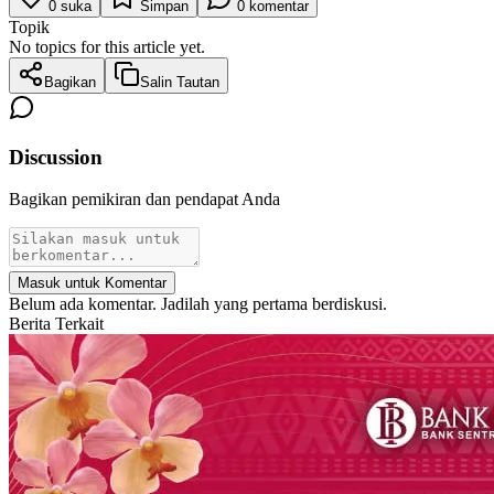
0
suka
Simpan
0
komentar
Topik
No topics for this article yet.
Bagikan
Salin Tautan
Discussion
Bagikan pemikiran dan pendapat Anda
Masuk untuk Komentar
Belum ada komentar. Jadilah yang pertama berdiskusi.
Berita Terkait