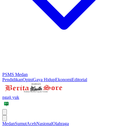
PSMS Medan
Pendidikan
Opini
Gaya Hidup
Ekonomi
Editorial
ngaji yuk
Medan
Sumut
Aceh
Nasional
Olahraga