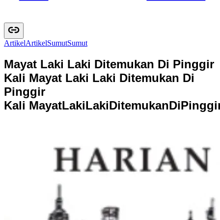
Artikel
A
r
t
i
k
e
l
Sumut
S
u
m
u
t
Mayat Laki Laki Ditemukan Di Pinggir
Kali
Mayat Laki Laki Ditemukan Di
Pinggir
Kali
M
a
y
a
t
L
a
k
i
L
a
k
i
D
i
t
e
m
u
k
a
n
D
i
P
i
n
g
g
i