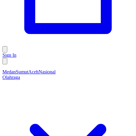
Sign In
Medan
Sumut
Aceh
Nasional
Olahraga