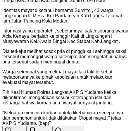
Bingai Kec.Stabat Kab.Langkat, Senin (10/7) sore.
Identitas mayat diketahui bernama Sumitro , 43 warga
Lingkungan III Mesra Kel.Pardamean Kab.Langkat alamat
lain Jalan Pancing Kota Medan.
Informasi yang diperoleh , sebelumnya salah seorang warga
Acfa Kenaya berjalan ke pinggir Kali di Lingkungan I
Musyawarah Kel.Kwala Bingai Kec.Stabat Kab.Langkat .
Dia terkejut melihat sosok pria di pinggir kali sehingga saksi
tersebut memanggil warga setempat dan mengetahui bahwa
pria tersebut sudah meninggal dunia,
Warga setempat yang melihat mayat laki laki tersebut
melaporkannya ke pihak kepolisian untuk melakukan
evakuasi mayat tersebut.
Plh Kasi Humas Polres Langkat AKP S Yudianto ketika
dikonfirmasi mengatakan sesuai keterangan istri dan
keluarga bahwa korban ada riwayat penyakit jantung.
"
Keluarga meminta korban untuk dikebumikan secepatnya
dan bermohon untuk tidak dilakukan Otopsi mayat ," jelas
AKP S Yudianto. (bap)
"