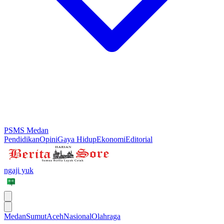
PSMS Medan
Pendidikan
Opini
Gaya Hidup
Ekonomi
Editorial
ngaji yuk
Medan
Sumut
Aceh
Nasional
Olahraga