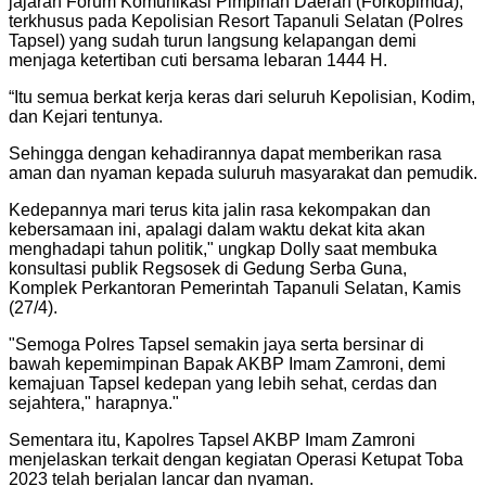
jajaran Forum Komunikasi Pimpinan Daerah (Forkopimda),
terkhusus pada Kepolisian Resort Tapanuli Selatan (Polres
Tapsel) yang sudah turun langsung kelapangan demi
menjaga ketertiban cuti bersama lebaran 1444 H.
“Itu semua berkat kerja keras dari seluruh Kepolisian, Kodim,
dan Kejari tentunya.
Sehingga dengan kehadirannya dapat memberikan rasa
aman dan nyaman kepada suluruh masyarakat dan pemudik.
Kedepannya mari terus kita jalin rasa kekompakan dan
kebersamaan ini, apalagi dalam waktu dekat kita akan
menghadapi tahun politik," ungkap Dolly saat membuka
konsultasi publik Regsosek di Gedung Serba Guna,
Komplek Perkantoran Pemerintah Tapanuli Selatan, Kamis
(27/4).
"
Semoga Polres Tapsel semakin jaya serta bersinar di
bawah kepemimpinan Bapak AKBP Imam Zamroni, demi
kemajuan Tapsel kedepan yang lebih sehat, cerdas dan
sejahtera," harapnya.
"
Sementara itu, Kapolres Tapsel AKBP Imam Zamroni
menjelaskan terkait dengan kegiatan Operasi Ketupat Toba
2023 telah berjalan lancar dan nyaman.