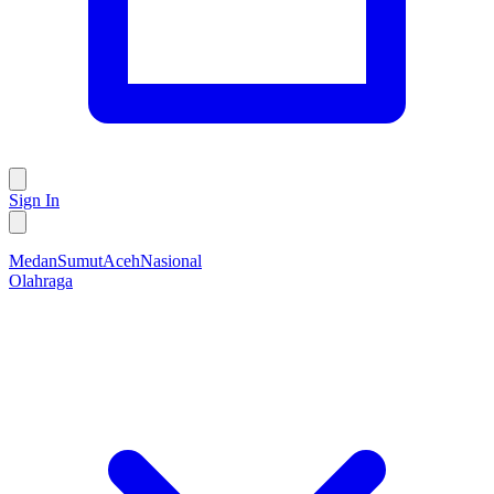
Sign In
Medan
Sumut
Aceh
Nasional
Olahraga