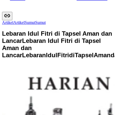
Artikel
A
r
t
i
k
e
l
Sumut
S
u
m
u
t
Lebaran Idul Fitri di Tapsel Aman dan
Lancar
Lebaran Idul Fitri di Tapsel
Aman dan
Lancar
L
e
b
a
r
a
n
I
d
u
l
F
i
t
r
i
d
i
T
a
p
s
e
l
A
m
a
n
d