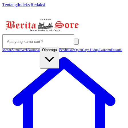
Tentang
|
Indeks
|
Redaksi
Olahraga
Medan
Sumut
Aceh
Nasional
Pendidikan
Opini
Gaya Hidup
Ekonomi
Editorial