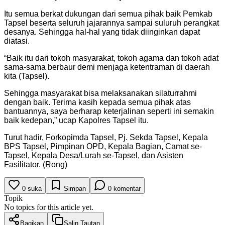
Itu semua berkat dukungan dari semua pihak baik Pemkab
Tapsel beserta seluruh jajarannya sampai suluruh perangkat
desanya. Sehingga hal-hal yang tidak diinginkan dapat
diatasi.
“Baik itu dari tokoh masyarakat, tokoh agama dan tokoh adat
sama-sama berbaur demi menjaga ketentraman di daerah
kita (Tapsel).
Sehingga masyarakat bisa melaksanakan silaturrahmi
dengan baik. Terima kasih kepada semua pihak atas
bantuannya, saya berharap keterjalinan seperti ini semakin
baik kedepan,” ucap Kapolres Tapsel itu.
Turut hadir, Forkopimda Tapsel, Pj. Sekda Tapsel, Kepala
BPS Tapsel, Pimpinan OPD, Kepala Bagian, Camat se-
Tapsel, Kepala Desa/Lurah se-Tapsel, dan Asisten
Fasilitator. (Rong)
0
suka
Simpan
0
komentar
Topik
No topics for this article yet.
Bagikan
Salin Tautan