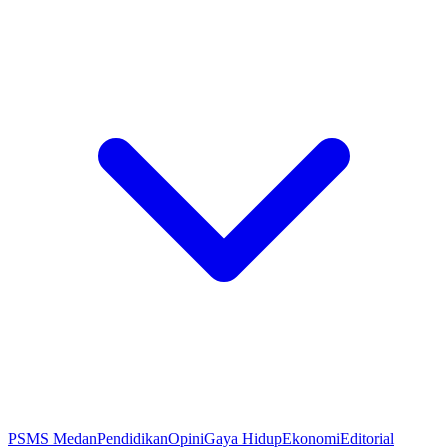
PSMS Medan
Pendidikan
Opini
Gaya Hidup
Ekonomi
Editorial