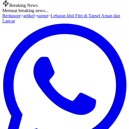
Breaking News
Memuat breaking news...
Beritasore
>
artikel
>
sumut
>
Lebaran Idul Fitri di Tapsel Aman dan
Lancar