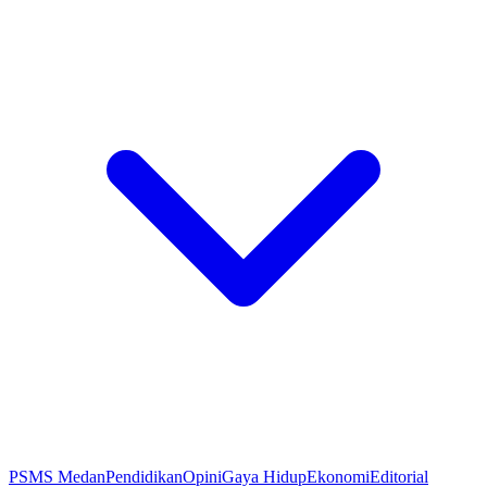
PSMS Medan
Pendidikan
Opini
Gaya Hidup
Ekonomi
Editorial