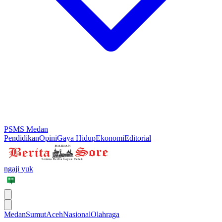
PSMS Medan
Pendidikan
Opini
Gaya Hidup
Ekonomi
Editorial
ngaji yuk
Medan
Sumut
Aceh
Nasional
Olahraga