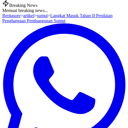
Breaking News
Memuat breaking news...
Beritasore
>
artikel
>
sumut
>
Langkat Masuk Tahap II Penilaian
Penghargaan Pembangunan Sumut