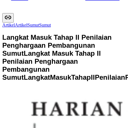
Artikel
A
r
t
i
k
e
l
Sumut
S
u
m
u
t
Langkat Masuk Tahap II Penilaian
Penghargaan Pembangunan
Sumut
Langkat Masuk Tahap II
Penilaian Penghargaan
Pembangunan
Sumut
L
a
n
g
k
a
t
M
a
s
u
k
T
a
h
a
p
I
I
P
e
n
i
l
a
i
a
n