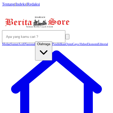
Tentang
|
Indeks
|
Redaksi
Olahraga
Medan
Sumut
Aceh
Nasional
Pendidikan
Opini
Gaya Hidup
Ekonomi
Editorial