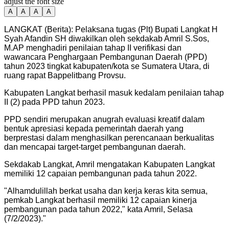
adjust the font size
A
A
A
A
LANGKAT (Berita): Pelaksana tugas (Plt) Bupati Langkat H
Syah Afandin SH diwakilkan oleh sekdakab Amril S.Sos,
M.AP menghadiri penilaian tahap II verifikasi dan
wawancara Penghargaan Pembangunan Daerah (PPD)
tahun 2023 tingkat kabupaten/kota se Sumatera Utara, di
ruang rapat Bappelitbang Provsu.
Kabupaten Langkat berhasil masuk kedalam penilaian tahap
II (2) pada PPD tahun 2023.
PPD sendiri merupakan anugrah evaluasi kreatif dalam
bentuk apresiasi kepada pemerintah daerah yang
berprestasi dalam menghasilkan perencanaan berkualitas
dan mencapai target-target pembangunan daerah.
Sekdakab Langkat, Amril mengatakan Kabupaten Langkat
memiliki 12 capaian pembangunan pada tahun 2022.
"
Alhamdulillah berkat usaha dan kerja keras kita semua,
pemkab Langkat berhasil memiliki 12 capaian kinerja
pembangunan pada tahun 2022," kata Amril, Selasa
(7/2/2023).
"