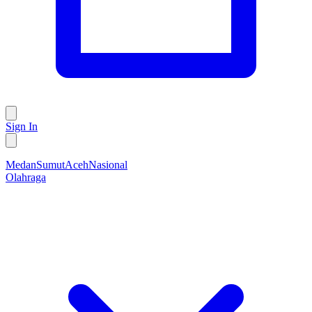
Sign In
Medan
Sumut
Aceh
Nasional
Olahraga