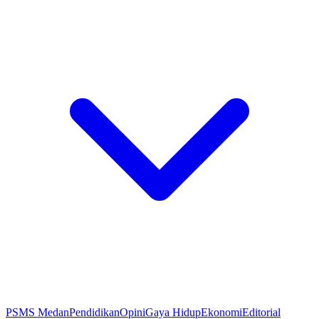
PSMS Medan
Pendidikan
Opini
Gaya Hidup
Ekonomi
Editorial