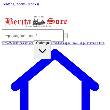
Tentang
|
Indeks
|
Redaksi
Olahraga
Medan
Sumut
Aceh
Nasional
Pendidikan
Opini
Gaya Hidup
Ekonomi
Editorial