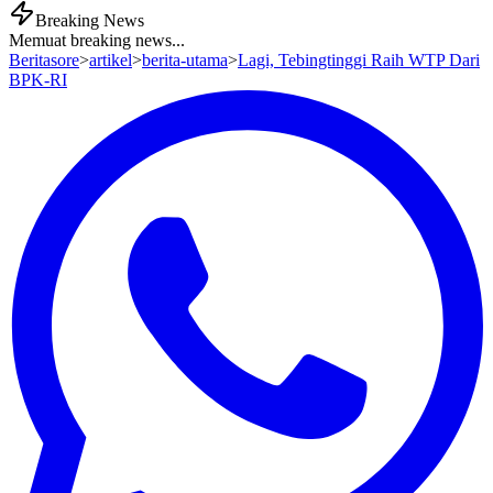
Breaking News
Memuat breaking news...
Beritasore
>
artikel
>
berita-utama
>
Lagi, Tebingtinggi Raih WTP Dari
BPK-RI