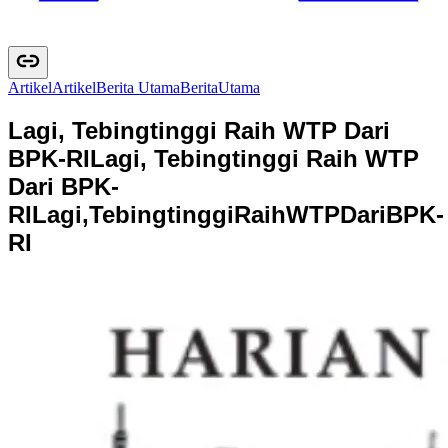
Artikel
A
r
t
i
k
e
l
Berita Utama
B
e
r
i
t
a
U
t
a
m
a
Lagi, Tebingtinggi Raih WTP Dari
BPK-RI
Lagi, Tebingtinggi Raih WTP
Dari BPK-
RI
L
a
g
i
,
T
e
b
i
n
g
t
i
n
g
g
i
R
a
i
h
W
T
P
D
a
r
i
B
P
K
-
R
I