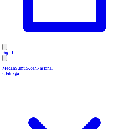
Sign In
Medan
Sumut
Aceh
Nasional
Olahraga