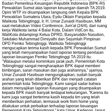
Badan Pemeriksa Keuangan Republik Indonesia (BPK-RI)
Perwakilan Sumut atas laporan keuangan daerah TA 2019.
Opini WTP ini disampaikan langsung oleh Kepala BPK
Perwakilan Sumatera Utara, Eydu Oktain Panjaitan kepada
Walikota Tebingtinggi, Ir. H. Umar Zunaidi Hasibuan, MM
saat melakukan Video Conference, Jum'at (24/4), dari ruang
kerja Walikota lantai 4 Balai Kota. Dalam VidCon itu,
WaliKota didampingi Ketua DPRD, Basyaruddin Nasution,
Sekdako Muhammad Dimiyathi dan Sejumlah Pimpinan
OPD Pemko Tebingtinggi. Walikota Tebingtinggi
mengucapkan terima kasih kepada BPK Perwakilan Sumut
yang telah menyampaikan hasil laporan tentang penilaian
laporan keuangan Pemko Tebingtinggi TA 2019 itu.
"Walaupun melalui kominikasi jarak jauh, Pemerintah Kota
Tebingtinggi sangat mengharapkan BPK dapat memberi
bimbingan, saran masukan dan juga arahannya,” ujarnya.
Umar Zunaidi Hasibuan mengungkapkan, sudah banyak
arahan yang telah diberikan BPK dan menjadi catatan
pemerintah kota Tebingtinggi. Kami sangat sadar bahwa
dalam menyajikan laporan Keuangan yang disampaikan
kepada BPK masih banyak terdapat kekurangan. “Karena itu
kami juga sangat berterima kasih kepada tim yang telah
memberikan perhatian, termasuk work from home yang
dilakukan untuk perbaikan terhadap laporan keuangan
Pemerintah Kota Tebingtinggi,” kata Umar. Kedepan, lanjut