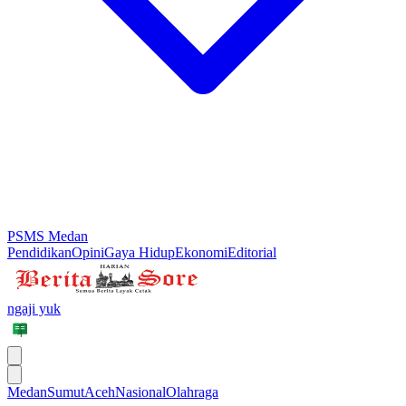
PSMS Medan
Pendidikan
Opini
Gaya Hidup
Ekonomi
Editorial
ngaji yuk
Medan
Sumut
Aceh
Nasional
Olahraga