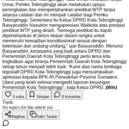
Umar, Pemko Tebingtinggi akan melakukan upaya
peningkatan dan mempertahankan predikat WTP tanpa
adanya catatan dan ini menjadi catatan bagi Pemko
Tebingtinggi. Sementara itu Ketua DPRD Kota Tebingtinggi
Basyaruddin Nasution mengapresiasi Walikota atas prestasi
predikat WTP yang diraih. “Semoga predikat itu dapat
dipertahankan di tahun depan dalam rangka untuk
memenuhi kewajiban konstitusional sesuai dengan
ketentuan dan undang-undang,” ujar Basyaruddin. Menurut
Basyaruddin, kerjasama yang baik antara DPRD dan
Pemerintah Daerah Kota Tebingtinggi perlu terus kita
tingkatkan agar kinerja Pemerintah Daerah Kota Tebingtinggi
setiap tahun menjadi lebih baik. “Kami atas nama lembaga
legislatif DPRD Kota Tebingtinggi juga menyampaikan
apresiasi kepada BPK-RI Perwakilan Provinsi Sumatera
Utara yang telah selesai mengedit laporan keuangan
Pemerintah Kota Tebingtinggi", kata Ketua DPRD.
(Win)
0
suka
Simpan
0
komentar
Topik
No topics for this article yet.
Bagikan
Salin Tautan