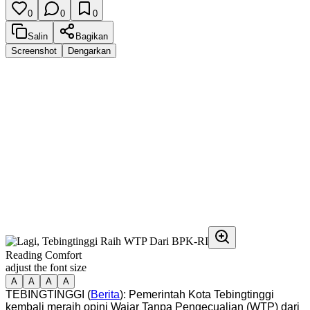
0
0
0
Salin
Bagikan
Screenshot
Dengarkan
Reading Comfort
adjust the font size
A
A
A
A
TEBINGTINGGI (
Berita
): Pemerintah Kota Tebingtinggi
kembali meraih opini Wajar Tanpa Pengecualian (WTP) dari