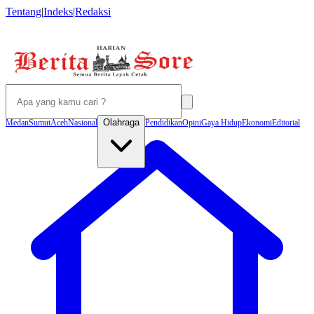
Tentang
|
Indeks
|
Redaksi
Olahraga
Medan
Sumut
Aceh
Nasional
Pendidikan
Opini
Gaya Hidup
Ekonomi
Editorial