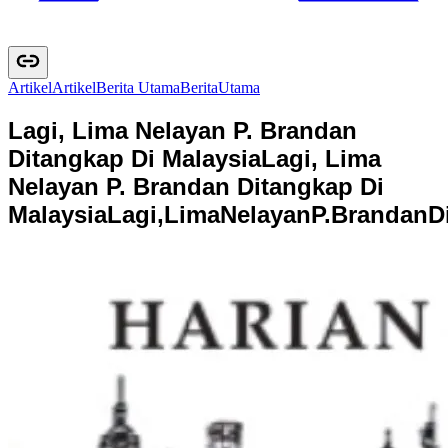
Artikel
A
r
t
i
k
e
l
Berita Utama
B
e
r
i
t
a
U
t
a
m
a
Lagi, Lima Nelayan P. Brandan
Ditangkap Di Malaysia
Lagi, Lima
Nelayan P. Brandan Ditangkap Di
Malaysia
L
a
g
i
,
L
i
m
a
N
e
l
a
y
a
n
P
.
B
r
a
n
d
a
n
D