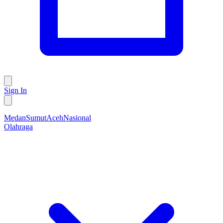
Sign In
Medan
Sumut
Aceh
Nasional
Olahraga