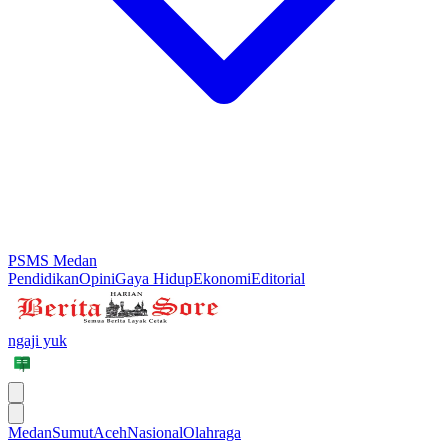
PSMS Medan
Pendidikan
Opini
Gaya Hidup
Ekonomi
Editorial
ngaji yuk
Medan
Sumut
Aceh
Nasional
Olahraga