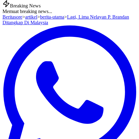
Breaking News
Memuat breaking news...
Beritasore
>
artikel
>
berita-utama
>
Lagi, Lima Nelayan P. Brandan
Ditangkap Di Malaysia