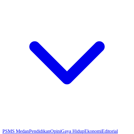
PSMS Medan
Pendidikan
Opini
Gaya Hidup
Ekonomi
Editorial