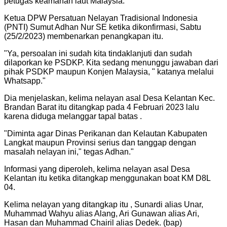
petugas keamanan laut Malaysia.
Ketua DPW Persatuan Nelayan Tradisional Indonesia
(PNTI) Sumut Adhan Nur SE ketika dikonfirmasi, Sabtu
(25/2/2023) membenarkan penangkapan itu.
"
Ya, persoalan ini sudah kita tindaklanjuti dan sudah
dilaporkan ke PSDKP. Kita sedang menunggu jawaban dari
pihak PSDKP maupun Konjen Malaysia, " katanya melalui
Whatsapp.
"
Dia menjelaskan, kelima nelayan asal Desa Kelantan Kec.
Brandan Barat itu ditangkap pada 4 Februari 2023 lalu
karena diduga melanggar tapal batas .
"
Diminta agar Dinas Perikanan dan Kelautan Kabupaten
Langkat maupun Provinsi serius dan tanggap dengan
masalah nelayan ini," tegas Adhan.
"
Informasi yang diperoleh, kelima nelayan asal Desa
Kelantan itu ketika ditangkap menggunakan boat KM D8L
04.
Kelima nelayan yang ditangkap itu , Sunardi alias Unar,
Muhammad Wahyu alias Alang, Ari Gunawan alias Ari,
Hasan dan Muhammad Chairil alias Dedek. (bap)