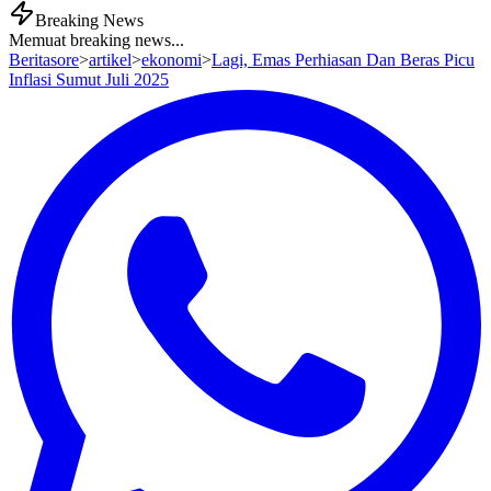
Breaking News
Memuat breaking news...
Beritasore
>
artikel
>
ekonomi
>
Lagi, Emas Perhiasan Dan Beras Picu
Inflasi Sumut Juli 2025