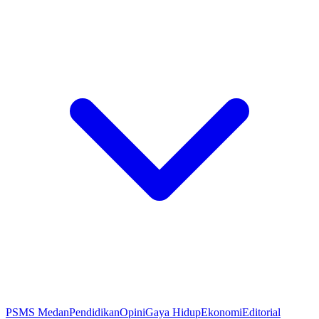
PSMS Medan
Pendidikan
Opini
Gaya Hidup
Ekonomi
Editorial