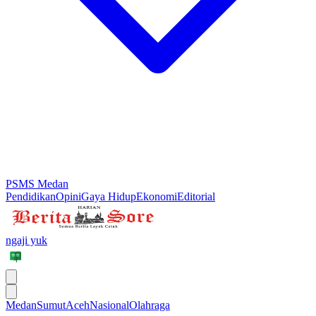
PSMS Medan
Pendidikan
Opini
Gaya Hidup
Ekonomi
Editorial
ngaji yuk
Medan
Sumut
Aceh
Nasional
Olahraga