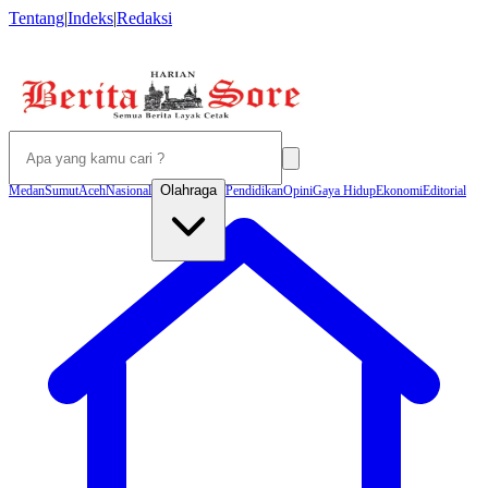
Tentang
|
Indeks
|
Redaksi
Olahraga
Medan
Sumut
Aceh
Nasional
Pendidikan
Opini
Gaya Hidup
Ekonomi
Editorial