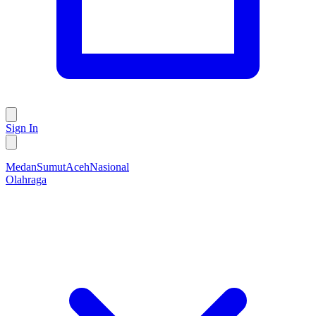
Sign In
Medan
Sumut
Aceh
Nasional
Olahraga