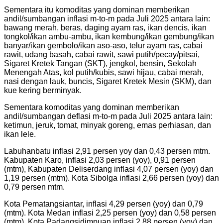
Sementara itu komoditas yang dominan memberikan
andil/sumbangan inflasi m-to-m pada Juli 2025 antara lain:
bawang merah, beras, daging ayam ras, ikan dencis, ikan
tongkol/ikan ambu-ambu, ikan kembung/ikan gembung/ikan
banyar/ikan gembolo/ikan aso-aso, telur ayam ras, cabai
rawit, udang basah, cabai rawit, sawi putih/pecay/pitsai,
Sigaret Kretek Tangan (SKT), jengkol, bensin, Sekolah
Menengah Atas, kol putih/kubis, sawi hijau, cabai merah,
nasi dengan lauk, buncis, Sigaret Kretek Mesin (SKM), dan
kue kering berminyak.
Sementara komoditas yang dominan memberikan
andil/sumbangan deflasi m-to-m pada Juli 2025 antara lain:
ketimun, jeruk, tomat, minyak goreng, emas perhiasan, dan
ikan lele.
Labuhanbatu inflasi 2,91 persen yoy dan 0,43 persen mtm.
Kabupaten Karo, inflasi 2,03 persen (yoy), 0,91 persen
(mtm), Kabupaten Deliserdang inflasi 4,07 persen (yoy) dan
1,19 persen (mtm). Kota Sibolga inflasi 2,66 persen (yoy) dan
0,79 persen mtm.
Kota Pematangsiantar, inflasi 4,29 persen (yoy) dan 0,79
(mtm). Kota Medan inflasi 2,25 persen (yoy) dan 0,58 persen
(mtm). Kota Padangsidimpuan inflasi 2,88 persen (yoy) dan