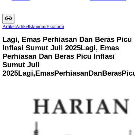
Artikel
A
r
t
i
k
e
l
Ekonomi
E
k
o
n
o
m
i
Lagi, Emas Perhiasan Dan Beras Picu
Inflasi Sumut Juli 2025
Lagi, Emas
Perhiasan Dan Beras Picu Inflasi
Sumut Juli
2025
L
a
g
i
,
E
m
a
s
P
e
r
h
i
a
s
a
n
D
a
n
B
e
r
a
s
P
i
c