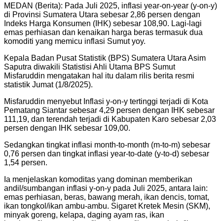
MEDAN (Berita): Pada Juli 2025, inflasi year-on-year (y-on-y)
di Provinsi Sumatera Utara sebesar 2,86 persen dengan
Indeks Harga Konsumen (IHK) sebesar 108,90. Lagi-lagi
emas perhiasan dan kenaikan harga beras termasuk dua
komoditi yang memicu inflasi Sumut yoy.
Kepala Badan Pusat Statistik (BPS) Sumatera Utara Asim
Saputra diwakili Statistisi Ahli Utama BPS Sumut
Misfaruddin mengatakan hal itu dalam rilis berita resmi
statistik Jumat (1/8/2025).
Misfaruddin menyebut Inflasi y-on-y tertinggi terjadi di Kota
Pematang Siantar sebesar 4,29 persen dengan IHK sebesar
111,19, dan terendah terjadi di Kabupaten Karo sebesar 2,03
persen dengan IHK sebesar 109,00.
Sedangkan tingkat inflasi month-to-month (m-to-m) sebesar
0,76 persen dan tingkat inflasi year-to-date (y-to-d) sebesar
1,54 persen.
Ia menjelaskan komoditas yang dominan memberikan
andil/sumbangan inflasi y-on-y pada Juli 2025, antara lain:
emas perhiasan, beras, bawang merah, ikan dencis, tomat,
ikan tongkol/ikan ambu-ambu. Sigaret Kretek Mesin (SKM),
minyak goreng, kelapa, daging ayam ras, ikan