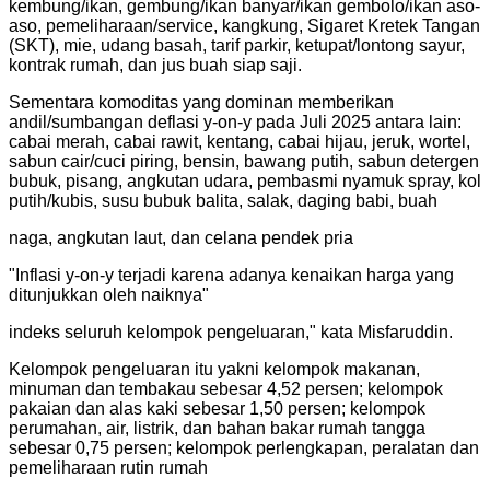
kembung/ikan, gembung/ikan banyar/ikan gembolo/ikan aso-
aso, pemeliharaan/service, kangkung, Sigaret Kretek Tangan
(SKT), mie, udang basah, tarif parkir, ketupat/lontong sayur,
kontrak rumah, dan jus buah siap saji.
Sementara komoditas yang dominan memberikan
andil/sumbangan deflasi y-on-y pada Juli 2025 antara lain:
cabai merah, cabai rawit, kentang, cabai hijau, jeruk, wortel,
sabun cair/cuci piring, bensin, bawang putih, sabun detergen
bubuk, pisang, angkutan udara, pembasmi nyamuk spray, kol
putih/kubis, susu bubuk balita, salak, daging babi, buah
naga, angkutan laut, dan celana pendek pria
"
Inflasi y-on-y terjadi karena adanya kenaikan harga yang
ditunjukkan oleh naiknya
"
indeks seluruh kelompok pengeluaran," kata Misfaruddin.
Kelompok pengeluaran itu yakni kelompok makanan,
minuman dan tembakau sebesar 4,52 persen; kelompok
pakaian dan alas kaki sebesar 1,50 persen; kelompok
perumahan, air, listrik, dan bahan bakar rumah tangga
sebesar 0,75 persen; kelompok perlengkapan, peralatan dan
pemeliharaan rutin rumah