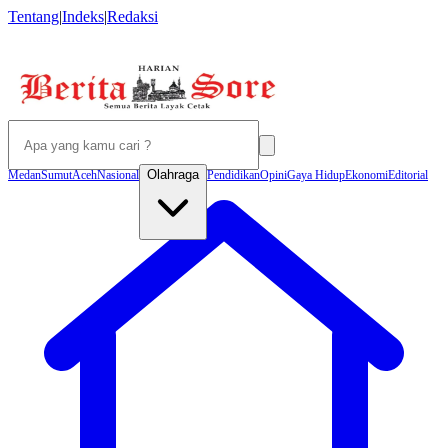
Tentang
|
Indeks
|
Redaksi
Olahraga
Medan
Sumut
Aceh
Nasional
Pendidikan
Opini
Gaya Hidup
Ekonomi
Editorial