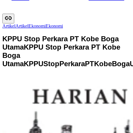
Artikel
A
r
t
i
k
e
l
Ekonomi
E
k
o
n
o
m
i
KPPU Stop Perkara PT Kobe Boga
Utama
KPPU Stop Perkara PT Kobe
Boga
Utama
K
P
P
U
S
t
o
p
P
e
r
k
a
r
a
P
T
K
o
b
e
B
o
g
a