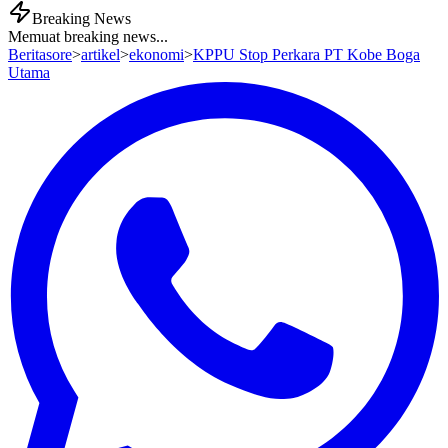
Breaking News
Memuat breaking news...
Beritasore
>
artikel
>
ekonomi
>
KPPU Stop Perkara PT Kobe Boga
Utama