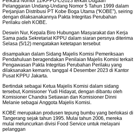
Perkara Nomor 11/KPPU-L/2023 terkait Dugaan
Pelanggaran Undang-Undang Nomor 5 Tahun 1999 dalam
Perjanjian Distribusi PT Kobe Boga Utama (“KOBE”), seiring
dengan dilaksanakannya Pakta Integritas Perubahan
Perilaku oleh KOBE.
Deswin Nur, Kepala Biro Hubungan Masyarakat dan Kerja
Sama pada Sekretariat KPPU dalam siaran persnya diterima
Selasa (5/12) mengatakan ketetapan tersebut
disampaikan dalam Sidang Majelis Komisi Pemeriksaan
Pendahuluan beragendakan Penilaian Majelis Komisi terkait
Pengawasan Pakta Integritas Perubahan Perilaku yang
dilaksanakan kemarin, tanggal 4 Desember 2023 di Kantor
Pusat KPPU Jakarta.
Bertindak sebagai Ketua Majelis Komisi dalam sidang
tersebut, Komisioner Yudi Hidayat, dengan dibantu oleh
Komisioner Chandra Setiawan dan Komisioner Dinni
Melanie sebagai Anggota Majelis Komisi.
KOBE merupakan produsen tepung bumbu yang berlokasi di
Tangerang sejak tahun 1995. Mulai tahun 2006, mereka
mulai meluncurkan divisi Food Service untuk melayani
pelanggan