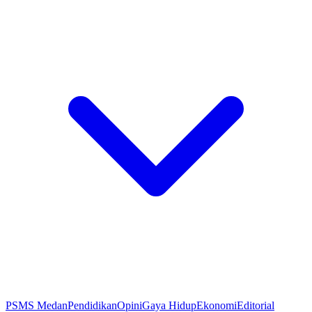
PSMS Medan
Pendidikan
Opini
Gaya Hidup
Ekonomi
Editorial