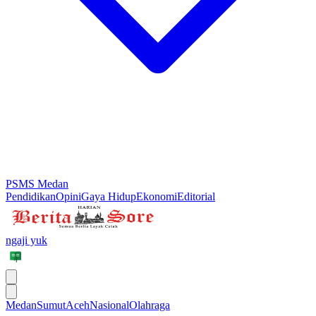
PSMS Medan
Pendidikan
Opini
Gaya Hidup
Ekonomi
Editorial
ngaji yuk
Medan
Sumut
Aceh
Nasional
Olahraga