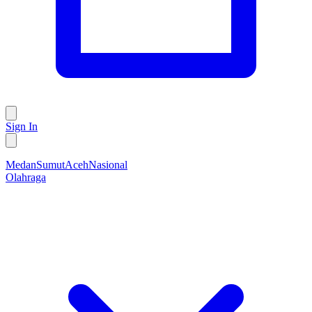
Sign In
Medan
Sumut
Aceh
Nasional
Olahraga