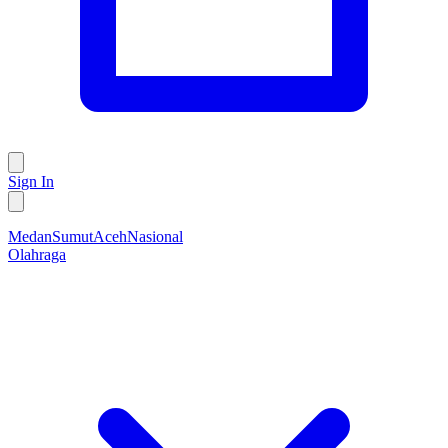
Sign In
Medan
Sumut
Aceh
Nasional
Olahraga