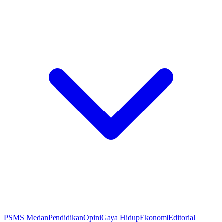
PSMS Medan
Pendidikan
Opini
Gaya Hidup
Ekonomi
Editorial