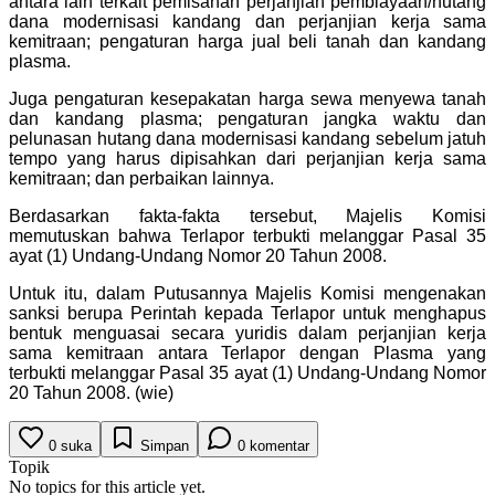
antara lain terkait pemisahan perjanjian pembiayaan/hutang
dana modernisasi kandang dan perjanjian kerja sama
kemitraan; pengaturan harga jual beli tanah dan kandang
plasma.
Juga pengaturan kesepakatan harga sewa menyewa tanah
dan kandang plasma; pengaturan jangka waktu dan
pelunasan hutang dana modernisasi kandang sebelum jatuh
tempo yang harus dipisahkan dari perjanjian kerja sama
kemitraan; dan perbaikan lainnya.
Berdasarkan fakta-fakta tersebut, Majelis Komisi
memutuskan bahwa Terlapor terbukti melanggar Pasal 35
ayat (1) Undang-Undang Nomor 20 Tahun 2008.
Untuk itu, dalam Putusannya Majelis Komisi mengenakan
sanksi berupa Perintah kepada Terlapor untuk menghapus
bentuk menguasai secara yuridis dalam perjanjian kerja
sama kemitraan antara Terlapor dengan Plasma yang
terbukti melanggar Pasal 35 ayat (1) Undang-Undang Nomor
20 Tahun 2008. (wie)
0
suka
Simpan
0
komentar
Topik
No topics for this article yet.