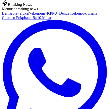
Breaking News
Memuat breaking news...
Beritasore
>
artikel
>
ekonomi
>
KPPU Denda Kelompok Usaha
Charoen Pokphand Rp10 Miliar