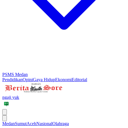
PSMS Medan
Pendidikan
Opini
Gaya Hidup
Ekonomi
Editorial
ngaji yuk
Medan
Sumut
Aceh
Nasional
Olahraga