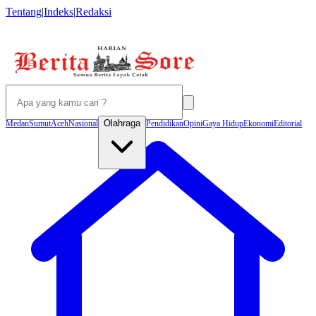
Tentang
|
Indeks
|
Redaksi
Olahraga
Medan
Sumut
Aceh
Nasional
Pendidikan
Opini
Gaya Hidup
Ekonomi
Editorial