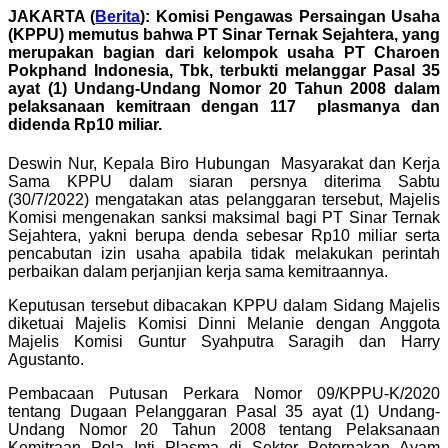
JAKARTA (
Berita
): Komisi Pengawas Persaingan Usaha
(KPPU) memutus bahwa PT Sinar Ternak Sejahtera, yang
merupakan bagian dari kelompok usaha PT Charoen
Pokphand Indonesia, Tbk, terbukti melanggar Pasal 35
ayat (1) Undang-Undang Nomor 20 Tahun 2008 dalam
pelaksanaan kemitraan dengan 117 plasmanya dan
didenda Rp10 miliar.
Deswin Nur, Kepala Biro Hubungan Masyarakat dan Kerja
Sama KPPU dalam siaran persnya diterima Sabtu
(30/7/2022) mengatakan atas pelanggaran tersebut, Majelis
Komisi mengenakan sanksi maksimal bagi PT Sinar Ternak
Sejahtera, yakni berupa denda sebesar Rp10 miliar serta
pencabutan izin usaha apabila tidak melakukan perintah
perbaikan dalam perjanjian kerja sama kemitraannya.
Keputusan tersebut dibacakan KPPU dalam Sidang Majelis
diketuai Majelis Komisi Dinni Melanie dengan Anggota
Majelis Komisi Guntur Syahputra Saragih dan Harry
Agustanto.
Pembacaan Putusan Perkara Nomor 09/KPPU-K/2020
tentang Dugaan Pelanggaran Pasal 35 ayat (1) Undang-
Undang Nomor 20 Tahun 2008 tentang Pelaksanaan
Kemitraan Pola Inti Plasma di Sektor Peternakan Ayam