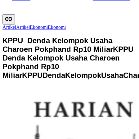
Artikel
A
r
t
i
k
e
l
Ekonomi
E
k
o
n
o
m
i
KPPU Denda Kelompok Usaha
Charoen Pokphand Rp10 Miliar
KPPU
Denda Kelompok Usaha Charoen
Pokphand Rp10
Miliar
K
P
P
U
D
e
n
d
a
K
e
l
o
m
p
o
k
U
s
a
h
a
C
h
a