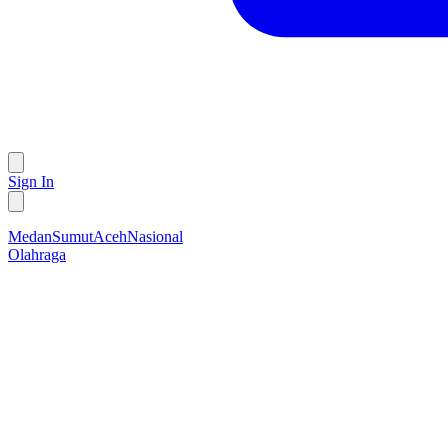
Sign In
Medan
Sumut
Aceh
Nasional
Olahraga