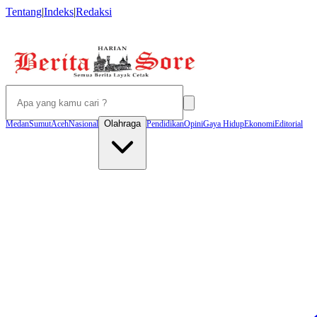
Tentang
|
Indeks
|
Redaksi
Olahraga
Medan
Sumut
Aceh
Nasional
Pendidikan
Opini
Gaya Hidup
Ekonomi
Editorial