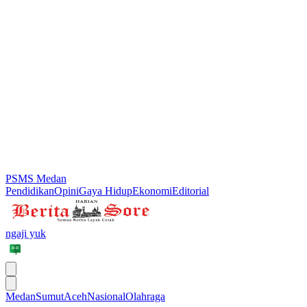
PSMS Medan
Pendidikan
Opini
Gaya Hidup
Ekonomi
Editorial
ngaji yuk
Medan
Sumut
Aceh
Nasional
Olahraga