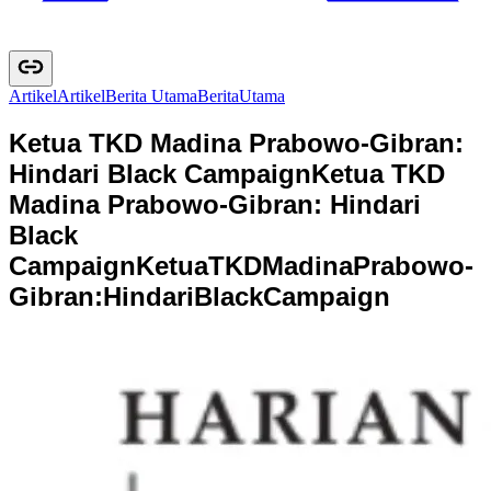
Artikel
A
r
t
i
k
e
l
Berita Utama
B
e
r
i
t
a
U
t
a
m
a
Ketua TKD Madina Prabowo-Gibran:
Hindari Black Campaign
Ketua TKD
Madina Prabowo-Gibran: Hindari
Black
Campaign
K
e
t
u
a
T
K
D
M
a
d
i
n
a
P
r
a
b
o
w
o
-
G
i
b
r
a
n
:
H
i
n
d
a
r
i
B
l
a
c
k
C
a
m
p
a
i
g
n