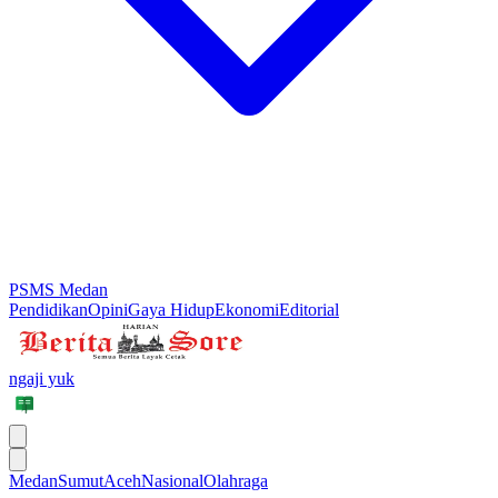
PSMS Medan
Pendidikan
Opini
Gaya Hidup
Ekonomi
Editorial
ngaji yuk
Medan
Sumut
Aceh
Nasional
Olahraga