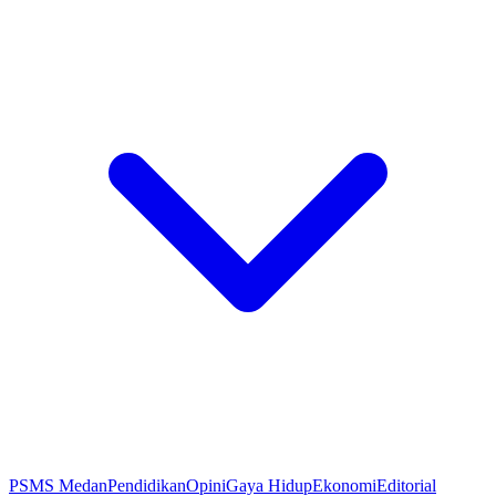
PSMS Medan
Pendidikan
Opini
Gaya Hidup
Ekonomi
Editorial