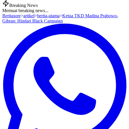
Breaking News
Memuat breaking news...
Beritasore
>
artikel
>
berita-utama
>
Ketua TKD Madina Prabowo-
Gibran: Hindari Black Campaign