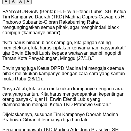
A
A
A
A
PANYABUNGAN (Berita): H. Erwin Efendi Lubis, SH, Ketua
Tim Kampanye Daerah (TKD) Madina Capres-Cawapres H.
Prabowo Subuanto-Gibran Rakabuming Raka,
mengungingatkan semua pihak, agar menghindari black
campign ('kampanye hitam').
"
Kita harus hindari black campign, kita jangan saling
menjelekkan, kita harus ciptakan kenyamanan masyarakat,"
ujar Erwin Efendi Lubis kepada wartawan sambil ngopi di
Taman Kota Panyabungan, Minggu (27/11).
"
Erwin yang juga Ketua DPRD Madina ini mengajak semua
pihak melakukan kampanye dengan cara-cara yang santun
mulai Rabu (28/11).
"
Insya Allah, kita akan melakukan kampanye dengan cara-
cara yang santun. Kita harus mengedepankan kepentingan
orang banyak," ujar H. Erwin Efendi Lubis yang
diamanahkan menjadi Ketua TKD Prabowo-Gibran.
"
Dijelaskannya, susunan Tim Kampanye Daerah Madina
Prabowo-Gibran diterimanya tiga hari lalu.
Penanggungjawab TKD Madina Ade Jona Prasetyo, SH,