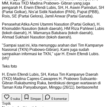
MM, Ketua TKD Madina Prabowo- Gibran yang juga
pengarah H. Erwin Efendi Lubis, SH, H. Aswin Parinduri, SH
(Partai Golkar), Nis'at Sidik Nadution (PAN), Pajrat (PBB),
Rois, SE (Partai Gelora), Jamil Anwar (Partai Garuda).
Penasehat Atika Azmi Utammi Nasution (Partai Golkar), H.
Khoiruddin Nasution (tokoh daerah), HM Riza Pahlewi Lubis
(tokoh daerah), H. Warnanya Batubara (tokoh daerah),
Ahmad Sukhairi Nasution (tokoh daerah).
"
Sampai saat ini, kita menunggu arahan dari Tim Kampanye
Nasional (TKN) Prabowo-Gibran). Kami juga sudah
sampaikan informasi ke TKN," ujar H. Erwin Efendi Lubis.
(irh)
"
Teks foto
H. Erwin Efendi Lubis, SH, Ketua Tim Kampanye Daerah
(TKD) Madina Capres-Cawapres H. Prabowo Subuanto-
Gibran Rakabuming Raka, berdiskusi dengan wartawan di
Taman Kota Panyabungan, Minggu (26/11). beritasore/Ist
0
suka
Simpan
0
komentar
Topik