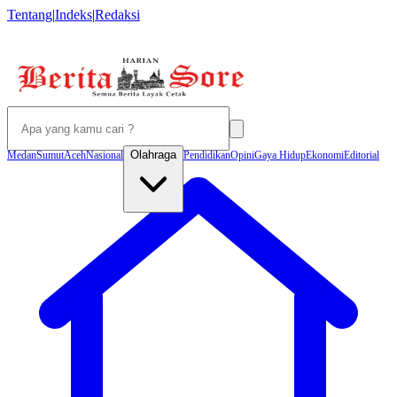
Tentang
|
Indeks
|
Redaksi
Olahraga
Medan
Sumut
Aceh
Nasional
Pendidikan
Opini
Gaya Hidup
Ekonomi
Editorial