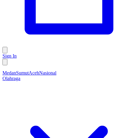
Sign In
Medan
Sumut
Aceh
Nasional
Olahraga