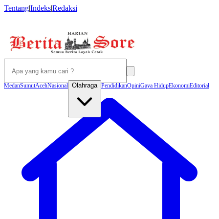
Tentang
|
Indeks
|
Redaksi
Olahraga
Medan
Sumut
Aceh
Nasional
Pendidikan
Opini
Gaya Hidup
Ekonomi
Editorial