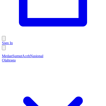
Sign In
Medan
Sumut
Aceh
Nasional
Olahraga