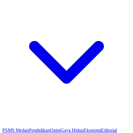
PSMS Medan
Pendidikan
Opini
Gaya Hidup
Ekonomi
Editorial