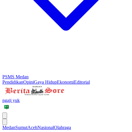
PSMS Medan
Pendidikan
Opini
Gaya Hidup
Ekonomi
Editorial
ngaji yuk
Medan
Sumut
Aceh
Nasional
Olahraga