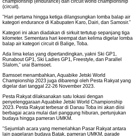
championship (endurance) dan circuit world championship
(circuit).
"
Hari pertama hingga ketiga dilangsungkan lomba balap air
kategori endurance di Kabupaten Karo, Dairi, dan Samosir.
"
Kategori ini akan diadakan di sirkuit tertutup sepanjang tiga
kilometer. Sementara hari keempat dan kelima digelar lomba
balap air kategori circuit di Balige, Toba.
Ada lima kelas yang dipertandingkan, yakni Ski GP1,
Runabout GP1, Ski Ladies GP1, Freestyle, dan Parallel
Slalom," urai Bamsoet.
Bamsoet menambahkan, Aquabike Jetski World
Championship 2023 juga dibarengi oleh Pesta Rakyat yang
digelar dari tanggal 22-26 November 2023.
Pesta Rakyat dilaksanakan satu lokasi dengan
penyelenggaraan Aquabike Jetski World Championship
2023. Pesta Rakyat terbesar di Danau Toba ini akan diisi
berbagai acara mulai dari panggung hiburan, pertunjukan
budaya hingga pameran UMKM.
"
Sejumlah acara yang memeriahkan Pasar Rakyat antara
lain pagelaran budaya Batak, pameran UMKM, parade