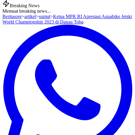
Breaking News
Memuat breaking news...
Beritasore
>
artikel
>
sumut
>
Ketua MPR RI Apresiasi Aquabike Jetski
World Championship 2023 di Danau Toba