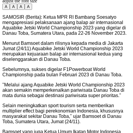
adjust the font size
A
A
A
A
SAMOSIR (Berita): Ketua MPR RI Bambang Soesatyo
mengapresiasi pelaksanaan ajang balap air internasional
Aquabike Jetski World Championship 2023 yang digelar di
Danau Toba, Sumatera Utara, pada 22-26 November 2023.
Menurut Bamsoet dalam rilisnya kepada media di Jakarta
Jumat (24/11) Aquabike Jetski World Championship 2023
merupakan kejuaraan balap air internasional kedua yang
diselenggarakan di Danau Toba.
Sebelumnya, sukses digelar F1Powerboat World
Championship pada bulan Februari 2023 di Danau Toba.
"
Melalui ajang Aquabike Jetski World Championship 2023
akan semakin memperkenalkan pariwisata Danau Toba di
mata dunia sebagai destinasi pariwisata super prioritas.
"
Selain meningkatkan sport tourism serta memberikan
multiplier effect bagi perekonomian Indonesia, khususnya
masyarakat sekitar Danau Toba," ujar Bamsoet di Danau
Toba, Sumatera Utara, Jumat (24/11).
Bamsoet yang juga Ketua Umum Ikatan Motor Indonesia