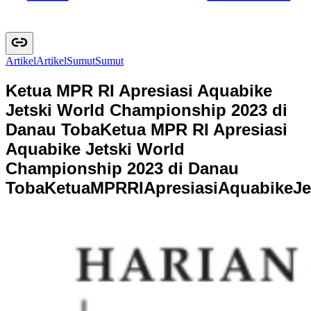
Artikel
A
r
t
i
k
e
l
Sumut
S
u
m
u
t
Ketua MPR RI Apresiasi Aquabike
Jetski World Championship 2023 di
Danau Toba
Ketua MPR RI Apresiasi
Aquabike Jetski World
Championship 2023 di Danau
Toba
K
e
t
u
a
M
P
R
R
I
A
p
r
e
s
i
a
s
i
A
q
u
a
b
i
k
e
J
e