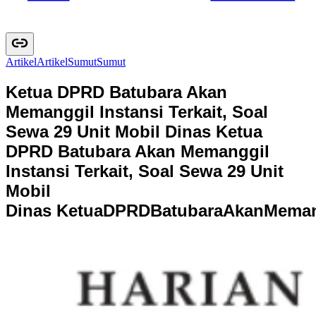
Artikel
A
r
t
i
k
e
l
Sumut
S
u
m
u
t
Ketua DPRD Batubara Akan
Memanggil Instansi Terkait, Soal
Sewa 29 Unit Mobil Dinas
Ketua
DPRD Batubara Akan Memanggil
Instansi Terkait, Soal Sewa 29 Unit
Mobil
Dinas
K
e
t
u
a
D
P
R
D
B
a
t
u
b
a
r
a
A
k
a
n
M
e
m
a