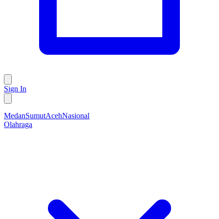
Sign In
Medan
Sumut
Aceh
Nasional
Olahraga