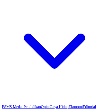
PSMS Medan
Pendidikan
Opini
Gaya Hidup
Ekonomi
Editorial