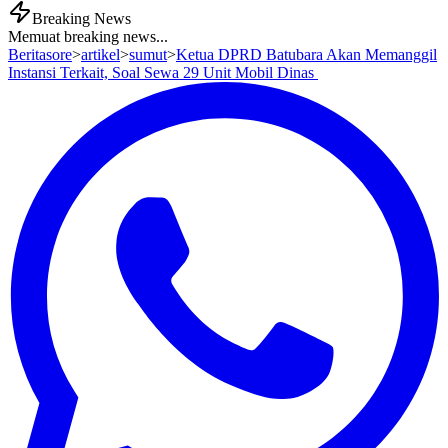
Breaking News
Memuat breaking news...
Beritasore
>
artikel
>
sumut
>
Ketua DPRD Batubara Akan Memanggil
Instansi Terkait, Soal Sewa 29 Unit Mobil Dinas