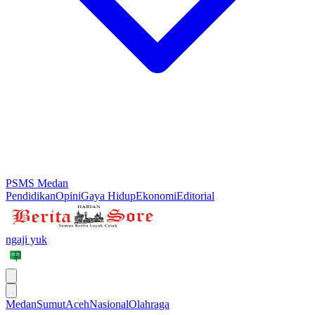
PSMS Medan
Pendidikan
Opini
Gaya Hidup
Ekonomi
Editorial
ngaji yuk
Medan
Sumut
Aceh
Nasional
Olahraga