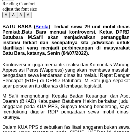
Reading Comfort
adjust the font size
A
A
A
A
BATU BARA (
Berita
): Terkait sewa 29 unit mobil dinas
Pemkab.Batu Bara menuai kontroversi. Ketua DPRD
Batubara M.Safii akan menjadwalkan pemanggilan
instansi terkait dan secepatnya kita jadwalkan untuk
klarifikasi yang menjadi perbincangan di masyarakat
Batu Bara, katanya, Senin (04/07/2022).
Kontroversi ini juga memantik reaksi dari Komunitas Warung
Appresiasi Perss (Wappress) yang akan membawa masalah
pengadaan sewa kendaraan dinas itu melalui Rapat Dengar
Pendapat (RDP) di DPRD Batubara. M Safii juga sepakat
agar persoalan itu dibahas di lembaga legislatif.
M Safii menghubungi Kepala Badan Keuangan dan Aset
Daerah (BKAD) Kabupaten Batubara Hakim berkaitan judul
anggaran pada KUA PPS, Supaya terang benderang, saya
mendukung digelar RDP pengadaan sewa mobil dinas,
katanya.
Dalam KUA PPS disebutkan fasilitasi anggaran bukan sewa