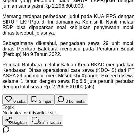
seperti yang tercantum pada SIRUP LKPP.go.id dengan
jumlah sama yakni Rp 2.296.800.000.
Memang terdapat perbedaan judul pada KUA PPS dengan
SIRUP LKPP.go.id. Ini domainnya Komisi II. Nanti melaui
RDP bisa dipaparkan soal kebijakan penyewaan mobil
dinas tersebut, jelasnya.
Sebagaimana diketahui, pengadaan sewa 29 unit mobil
dinas Pemkab Batubara mengacu pada Peraturan Bupati
(Perbup) No 9 Tahun 2022.
Pemkab Batubara melalui Satuan Kerja BKAD mengadakan
Kendaraan Dinas operasional cara sewa (KDO- S) dari PT
ASSA 29 unit mobil merk Mitsubishi Xpander Exceed disewa
selama 1 tahun dengan sewa Rp.6,6 juta perunit perbulan
dengan total sewa Rp. 2.296.800.000.(als)
0
suka
Simpan
0
komentar
Topik
No topics for this article yet.
Bagikan
Salin Tautan