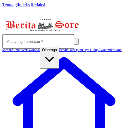
Tentang
|
Indeks
|
Redaksi
Olahraga
Medan
Sumut
Aceh
Nasional
Pendidikan
Opini
Gaya Hidup
Ekonomi
Editorial