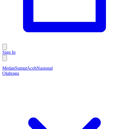
Sign In
Medan
Sumut
Aceh
Nasional
Olahraga