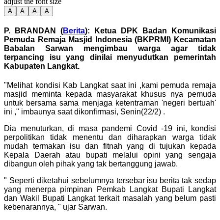
adjust the font size
A
A
A
A
P. BRANDAN (
Berita
): Ketua DPK Badan Komunikasi
Pemuda Remaja Masjid Indonesia (BKPRMI) Kecamatan
Babalan Sarwan mengimbau warga agar tidak
terpancing isu yang dinilai menyudutkan pemerintah
Kabupaten Langkat.
"Melihat kondisi Kab Langkat saat ini ,kami pemuda remaja
masjid meminta kepada masyarakat khusus nya pemuda
untuk bersama sama menjaga ketentraman 'negeri bertuah'
ini ," imbaunya saat dikonfirmasi, Senin(22/2) .
Dia menuturkan, di masa pandemi Covid -19 ini, kondisi
perpolitikan tidak menentu dan diharapkan warga tidak
mudah termakan isu dan fitnah yang di tujukan kepada
Kepala Daerah atau bupati melalui opini yang sengaja
dibangun oleh pihak yang tak bertanggung jawab.
" Seperti diketahui sebelumnya tersebar isu berita tak sedap
yang menerpa pimpinan Pemkab Langkat Bupati Langkat
dan Wakil Bupati Langkat terkait masalah yang belum pasti
kebenarannya, " ujar Sarwan.