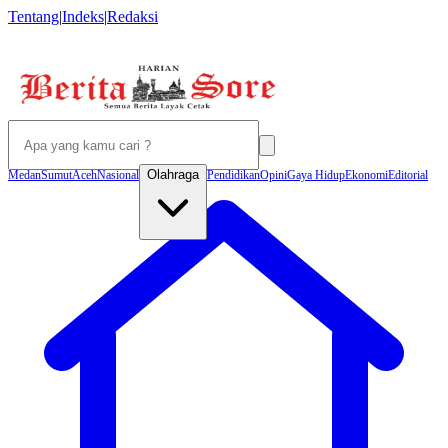
Tentang
|
Indeks
|
Redaksi
Olahraga
Medan
Sumut
Aceh
Nasional
Pendidikan
Opini
Gaya Hidup
Ekonomi
Editorial