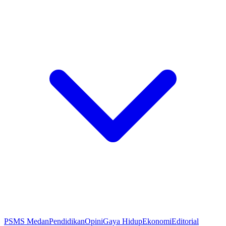
PSMS Medan
Pendidikan
Opini
Gaya Hidup
Ekonomi
Editorial