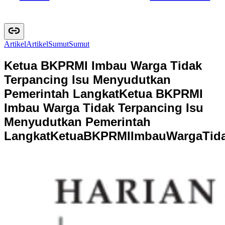
Artikel
A
r
t
i
k
e
l
Sumut
S
u
m
u
t
Ketua BKPRMI Imbau Warga Tidak
Terpancing Isu Menyudutkan
Pemerintah Langkat
Ketua BKPRMI
Imbau Warga Tidak Terpancing Isu
Menyudutkan Pemerintah
Langkat
K
e
t
u
a
B
K
P
R
M
I
I
m
b
a
u
W
a
r
g
a
T
i
d