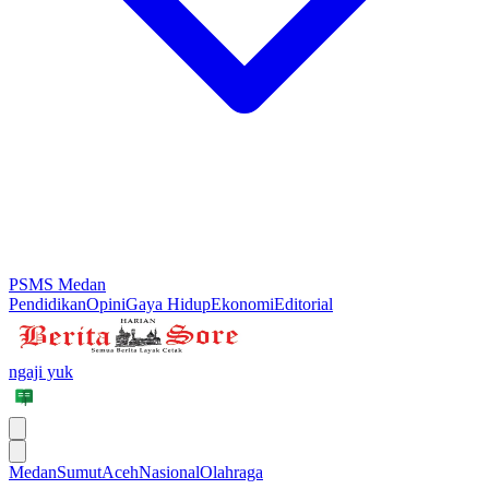
PSMS Medan
Pendidikan
Opini
Gaya Hidup
Ekonomi
Editorial
ngaji yuk
Medan
Sumut
Aceh
Nasional
Olahraga