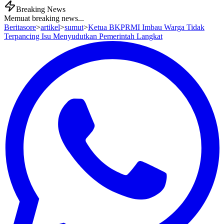
Breaking News
Memuat breaking news...
Beritasore
>
artikel
>
sumut
>
Ketua BKPRMI Imbau Warga Tidak
Terpancing Isu Menyudutkan Pemerintah Langkat