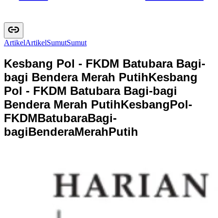
Artikel
A
r
t
i
k
e
l
Sumut
S
u
m
u
t
Kesbang Pol - FKDM Batubara Bagi-
bagi Bendera Merah Putih
Kesbang
Pol - FKDM Batubara Bagi-bagi
Bendera Merah Putih
K
e
s
b
a
n
g
P
o
l
-
F
K
D
M
B
a
t
u
b
a
r
a
B
a
g
i
-
b
a
g
i
B
e
n
d
e
r
a
M
e
r
a
h
P
u
t
i
h