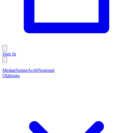
Sign In
Medan
Sumut
Aceh
Nasional
Olahraga