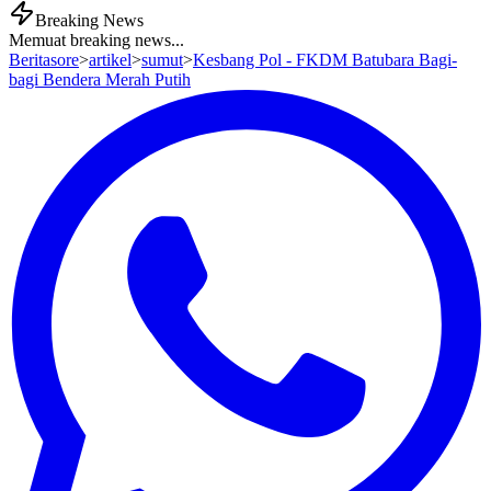
Breaking News
Memuat breaking news...
Beritasore
>
artikel
>
sumut
>
Kesbang Pol - FKDM Batubara Bagi-
bagi Bendera Merah Putih