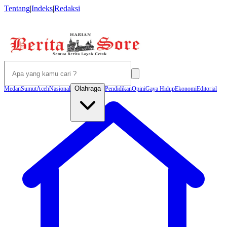
Tentang
|
Indeks
|
Redaksi
Olahraga
Medan
Sumut
Aceh
Nasional
Pendidikan
Opini
Gaya Hidup
Ekonomi
Editorial