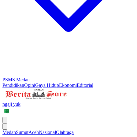
PSMS Medan
Pendidikan
Opini
Gaya Hidup
Ekonomi
Editorial
ngaji yuk
Medan
Sumut
Aceh
Nasional
Olahraga