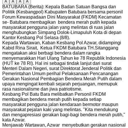
A
A
A
A
BATUBARA (Berita): Kepala Badan Satuan Bangsa dan
Politik (Kesbangpol) Kabupaten Batubara bersama personil
Forum Kewaspadaan Dini Masyarakat (FKDM) Kecamatan
se- Batubara membagikan bendera merah putih kepada
masyarakat pengguna jalan yang melintas di ruas jalan
menghubungkan Simpang Dolok-Limapuluh Kota di depan
Kantor Kesbang Pol Selasa (8/8).
Kepada Wartawan, Kaban Kesbang Pol Azwar, didampingi
Kabid Rina Sirait, Ketua FKDM Batubara TH.Sitanggang
mengatakan aksi berbagi bendera dalam rangka
menyemarakkan Hari Ulang Tahun ke 78 Republik Indonesia
(HUT ke 78 RI). Hal ini sebagai tindak lanjut dari surat
Menteri Dalam Negeri, surat Direktorat Jenderal Politik dan
Pemerintahan Umum perihal Pelaksanaan Pencanangan
Gerakan Nasional Pembagian Bendera Merah Putih dalam
upaya mengingat kembali sejarah perjuangan, memupuk
rasa nasionalisme dan jiwa patriotisme.
Kesbang Pol Batu Bara melibatkan Personil FKDM
membagikan bendera merah putih kepada setiap
masyarakat pengguna jalan kendaraan bermotor maupun
masyarakat pejalan kaki yang melintas. "Kita mendukung
dan mengapresiasi gerakan bagi-bagi bendera merah putih,"
kata Azwar.
Menjawab Wartawan, Azwar menyebutkan gerakan nasional