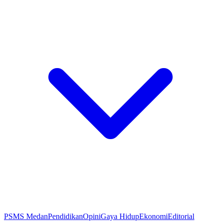
PSMS Medan
Pendidikan
Opini
Gaya Hidup
Ekonomi
Editorial