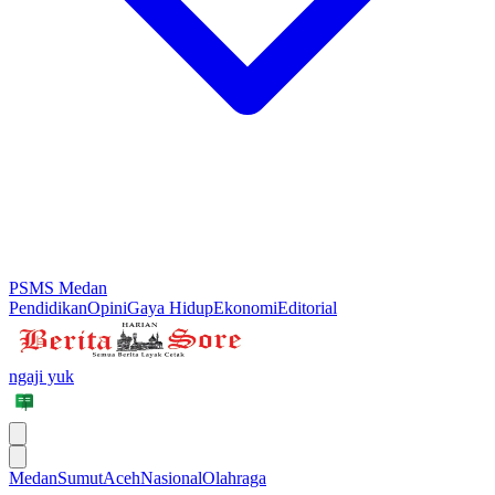
PSMS Medan
Pendidikan
Opini
Gaya Hidup
Ekonomi
Editorial
ngaji yuk
Medan
Sumut
Aceh
Nasional
Olahraga