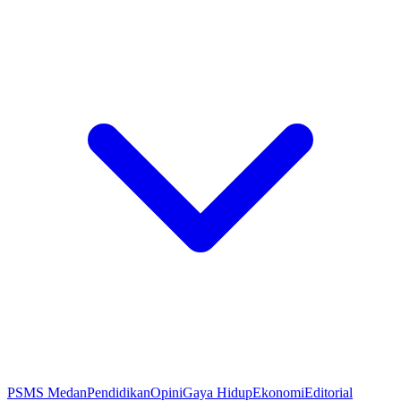
PSMS Medan
Pendidikan
Opini
Gaya Hidup
Ekonomi
Editorial