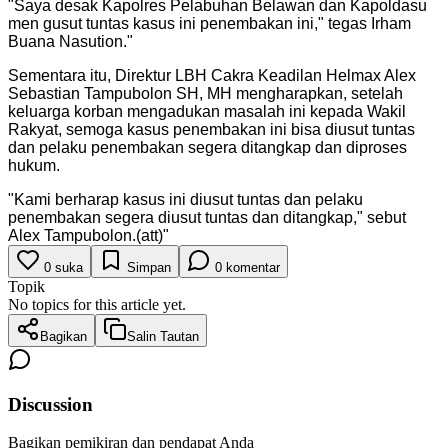
"
Saya desak Kapolres Pelabuhan Belawan dan Kapoldasu
men gusut tuntas kasus ini penembakan ini," tegas Irham
Buana Nasution.
"
Sementara itu, Direktur LBH Cakra Keadilan Helmax Alex
Sebastian Tampubolon SH, MH mengharapkan, setelah
keluarga korban mengadukan masalah ini kepada Wakil
Rakyat, semoga kasus penembakan ini bisa diusut tuntas
dan pelaku penembakan segera ditangkap dan diproses
hukum.
"
Kami berharap kasus ini diusut tuntas dan pelaku
penembakan segera diusut tuntas dan ditangkap," sebut
Alex Tampubolon.(att)
"
0
suka
Simpan
0
komentar
Topik
No topics for this article yet.
Bagikan
Salin Tautan
Discussion
Bagikan pemikiran dan pendapat Anda