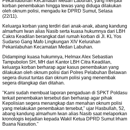
Pekanlabuhan Kecamatan Medan Labuhan, yang menjadi
korban penembakan hingga tewas yang diduga dilakukan
oleh oknum polisi, mengadu ke DPRD Sumut, Selasa
(22/11).
Keluarga korban yang terdiri dari anak-anak, abang kandung
almarhum Iwan alias Nasib serta kuasa hukumnya dari LBH
Cakra Keadilan berangkat dari rumah korban di Jl. KL Yos
Sudarso Gang Mafo Lingkungan XIV Kelurahan
Pekanlabuhan Kecamatan Medan Labuhan.
Didampingi kuasa hukumnya, Helmax Alex Sebastian
Tampubolon SH, MH dari Kantor LBH Citra Keadilan,
keluarga korban berharap agar kasus penembakan yang
dilakukan oleh oknum polisi dari Polres Pelabuhan Belawan
segera diusut tuntas dan oknum polisi yang menembak
segera ditangkap dan ditahan.
"
Kami sudah membuat laporan pengaduan di SPKT Poldasu
terkait penembakan tersebut dan berharap agar pihak
Kepolisian segera menangkap dan menahan oknum polisi
yang melakukan penembakan tersebut," ujar Hasbullah, 52,
abang kandung almarhum Iwan alias Nasib saat melaporkan
kronologis kejadian kepada Wakil Ketua DPRD Sumut Irham
Buana Nasution.
"