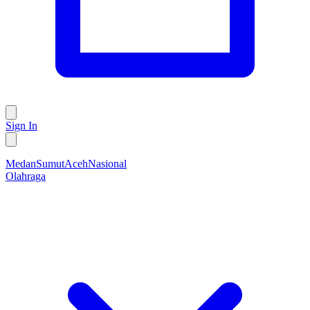
Sign In
Medan
Sumut
Aceh
Nasional
Olahraga