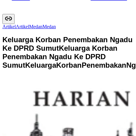
Artikel
A
r
t
i
k
e
l
Medan
M
e
d
a
n
Keluarga Korban Penembakan Ngadu
Ke DPRD Sumut
Keluarga Korban
Penembakan Ngadu Ke DPRD
Sumut
K
e
l
u
a
r
g
a
K
o
r
b
a
n
P
e
n
e
m
b
a
k
a
n
N
g