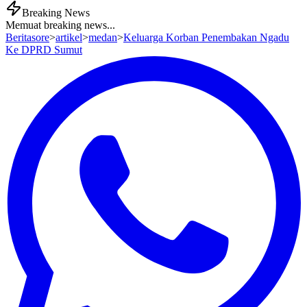
Breaking News
Memuat breaking news...
Beritasore
>
artikel
>
medan
>
Keluarga Korban Penembakan Ngadu
Ke DPRD Sumut