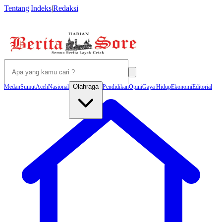
Tentang
|
Indeks
|
Redaksi
Olahraga
Medan
Sumut
Aceh
Nasional
Pendidikan
Opini
Gaya Hidup
Ekonomi
Editorial