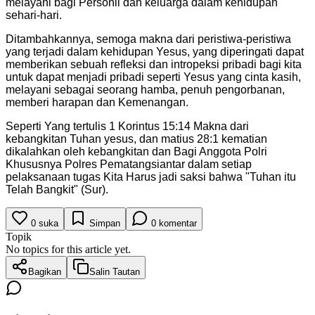
melayani bagi Personil dan keluarga dalam kehidupan
sehari-hari.
Ditambahkannya, semoga makna dari peristiwa-peristiwa
yang terjadi dalam kehidupan Yesus, yang diperingati dapat
memberikan sebuah refleksi dan intropeksi pribadi bagi kita
untuk dapat menjadi pribadi seperti Yesus yang cinta kasih,
melayani sebagai seorang hamba, penuh pengorbanan,
memberi harapan dan Kemenangan.
Seperti Yang tertulis 1 Korintus 15:14 Makna dari
kebangkitan Tuhan yesus, dan matius 28:1 kematian
dikalahkan oleh kebangkitan dan Bagi Anggota Polri
Khususnya Polres Pematangsiantar dalam setiap
pelaksanaan tugas Kita Harus jadi saksi bahwa "Tuhan itu
Telah Bangkit" (Sur).
0
suka
Simpan
0
komentar
Topik
No topics for this article yet.
Bagikan
Salin Tautan