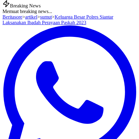
Breaking News
Memuat breaking news...
Beritasore
>
artikel
>
sumut
>
Keluarga Besar Polres Siantar
Laksanakan Ibadah Perayaan Paskah 2023