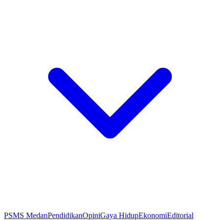
PSMS Medan
Pendidikan
Opini
Gaya Hidup
Ekonomi
Editorial