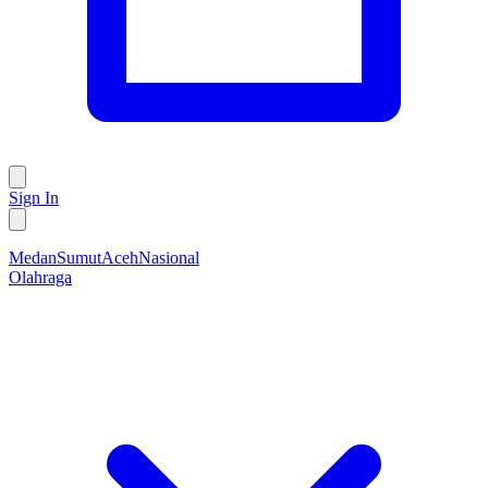
Sign In
Medan
Sumut
Aceh
Nasional
Olahraga