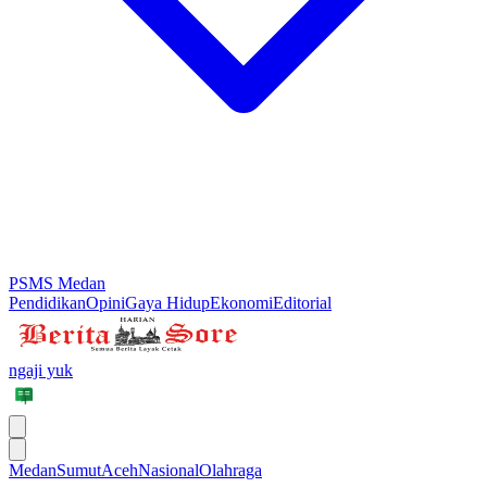
PSMS Medan
Pendidikan
Opini
Gaya Hidup
Ekonomi
Editorial
ngaji yuk
Medan
Sumut
Aceh
Nasional
Olahraga