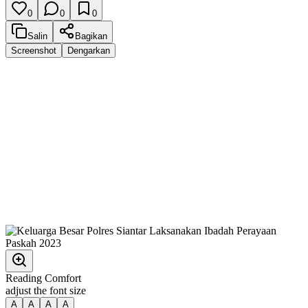
0
0
0
Salin
Bagikan
Screenshot
Dengarkan
Reading Comfort
adjust the font size
A
A
A
A