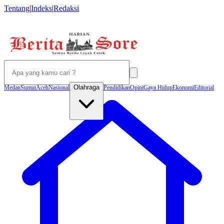
Tentang
|
Indeks
|
Redaksi
Olahraga
Medan
Sumut
Aceh
Nasional
Pendidikan
Opini
Gaya Hidup
Ekonomi
Editorial