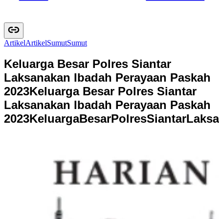
Artikel
A
r
t
i
k
e
l
Sumut
S
u
m
u
t
Keluarga Besar Polres Siantar
Laksanakan Ibadah Perayaan Paskah
2023
Keluarga Besar Polres Siantar
Laksanakan Ibadah Perayaan Paskah
2023
K
e
l
u
a
r
g
a
B
e
s
a
r
P
o
l
r
e
s
S
i
a
n
t
a
r
L
a
k
s
a