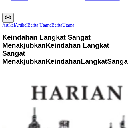
Artikel
A
r
t
i
k
e
l
Berita Utama
B
e
r
i
t
a
U
t
a
m
a
Keindahan Langkat Sangat
Menakjubkan
Keindahan Langkat
Sangat
Menakjubkan
K
e
i
n
d
a
h
a
n
L
a
n
g
k
a
t
S
a
n
g
a