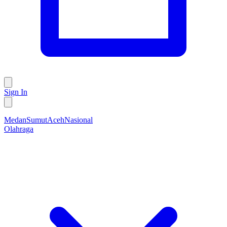
Sign In
Medan
Sumut
Aceh
Nasional
Olahraga