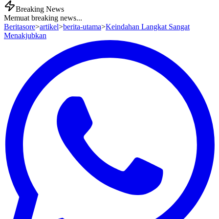
Breaking News
Memuat breaking news...
Beritasore
>
artikel
>
berita-utama
>
Keindahan Langkat Sangat
Menakjubkan