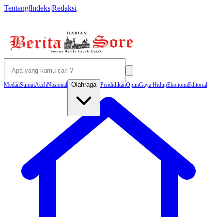
Tentang
|
Indeks
|
Redaksi
Olahraga
Medan
Sumut
Aceh
Nasional
Pendidikan
Opini
Gaya Hidup
Ekonomi
Editorial