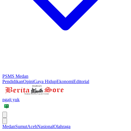
PSMS Medan
Pendidikan
Opini
Gaya Hidup
Ekonomi
Editorial
ngaji yuk
Medan
Sumut
Aceh
Nasional
Olahraga