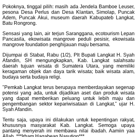
Pokoknya, tinggal pilih: masih ada Jendela Bamboe Leuser,
pesona Desa Perlus dan Desa Klantan, Simolap, Puncak
Adem, Puncak Akui, museum daerah Kabupateb Langkat,
Batu Rongrong.
Sensasi yang lain, air terjun Saranggana, ecotourism Lepan
Pancasila, ekowisata mangrove peduli pesisir, ekowisata
mangrove foundation penghijauan maju bersama.
Dijumpai di Stabat, Rabu (1/2), Plt Bupati Langkat H. Syah
Afandin, SH mengungkapkan, Kab. Langkat salahsatu
daerah tujuan wisata di Sumatera Utara, yang memiliki
keragaman objek dan daya tarik wisata; baik wisata alam,
budaya serta budaya religi.
"Pemkab Langkat terus berupaya memberdayakan segenap
potensi yang ada, untuk dijadikan aset dan produk wisata
yang dapat memberikan peluang untuk lebih maju dan
pengembangan sektor kepariwisataan di Langkat," ujar H.
Syah Afandin.
Tentu saja, upaya ini dilakukan untuk kepentingan rakyat,
khususnya masyarakat Kab. Langkat. Semoga upaya
pantang menyerah ini membawa nilai ibadah. Aamiin yaa
Allah. ***Irham Hagabean Nasution***