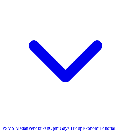
PSMS Medan
Pendidikan
Opini
Gaya Hidup
Ekonomi
Editorial