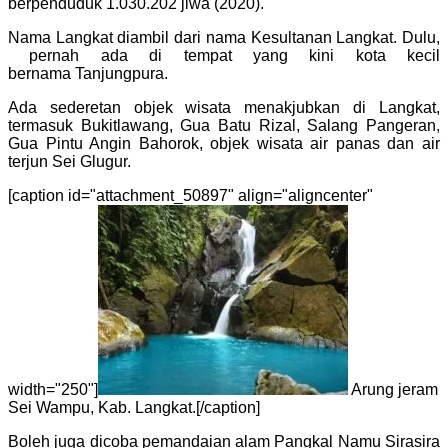
berpenduduk 1.030.202 jiwa (2020).
Nama Langkat diambil dari nama Kesultanan Langkat. Dulu,
pernah ada di tempat yang kini kota kecil
bernama Tanjungpura.
Ada sederetan objek wisata menakjubkan di Langkat,
termasuk Bukitlawang, Gua Batu Rizal, Salang Pangeran,
Gua Pintu Angin Bahorok, objek wisata air panas dan air
terjun Sei Glugur.
[caption id="attachment_50897" align="aligncenter"
width="250"]
Arung jeram
Sei Wampu, Kab. Langkat.[/caption]
Boleh juga dicoba pemandaian alam Pangkal Namu Sirasira