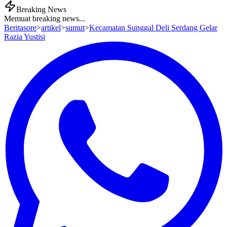
Breaking News
Memuat breaking news...
Beritasore
>
artikel
>
sumut
>
Kecamatan Sunggal Deli Serdang Gelar
Razia Yustisi