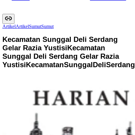
Artikel
A
r
t
i
k
e
l
Sumut
S
u
m
u
t
Kecamatan Sunggal Deli Serdang
Gelar Razia Yustisi
Kecamatan
Sunggal Deli Serdang Gelar Razia
Yustisi
K
e
c
a
m
a
t
a
n
S
u
n
g
g
a
l
D
e
l
i
S
e
r
d
a
n
g