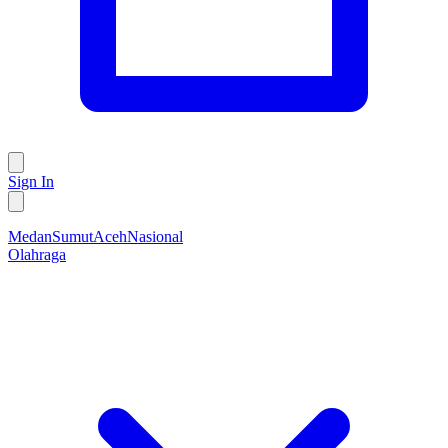
Sign In
Medan
Sumut
Aceh
Nasional
Olahraga