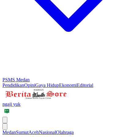
PSMS Medan
Pendidikan
Opini
Gaya Hidup
Ekonomi
Editorial
ngaji yuk
Medan
Sumut
Aceh
Nasional
Olahraga