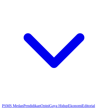
PSMS Medan
Pendidikan
Opini
Gaya Hidup
Ekonomi
Editorial