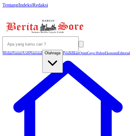
Tentang
|
Indeks
|
Redaksi
Olahraga
Medan
Sumut
Aceh
Nasional
Pendidikan
Opini
Gaya Hidup
Ekonomi
Editorial