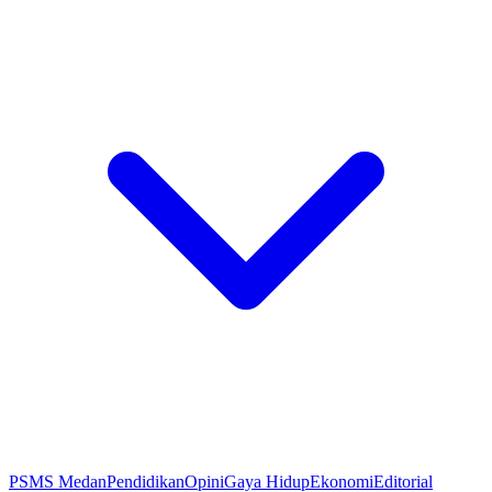
PSMS Medan
Pendidikan
Opini
Gaya Hidup
Ekonomi
Editorial