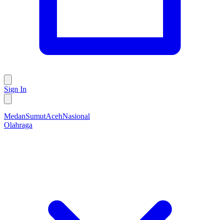
Sign In
Medan
Sumut
Aceh
Nasional
Olahraga