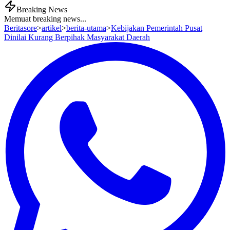
Breaking News
Memuat breaking news...
Beritasore
>
artikel
>
berita-utama
>
Kebijakan Pemerintah Pusat
Dinilai Kurang Berpihak Masyarakat Daerah