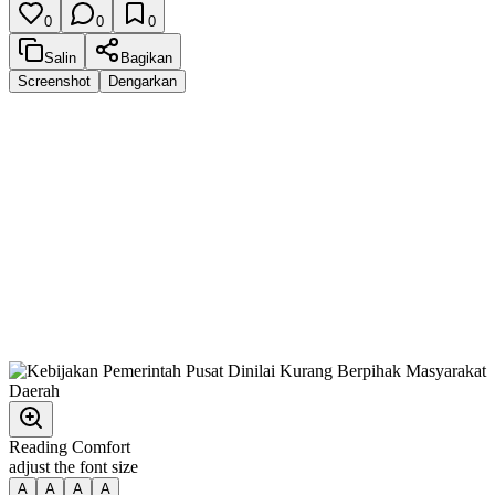
0
0
0
Salin
Bagikan
Screenshot
Dengarkan
Reading Comfort
adjust the font size
A
A
A
A