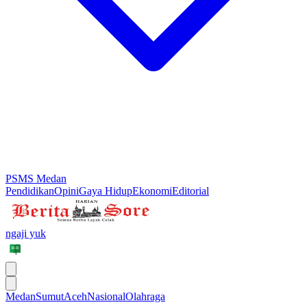
PSMS Medan
Pendidikan
Opini
Gaya Hidup
Ekonomi
Editorial
ngaji yuk
Medan
Sumut
Aceh
Nasional
Olahraga