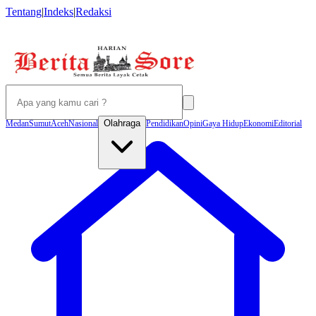
Tentang
|
Indeks
|
Redaksi
Olahraga
Medan
Sumut
Aceh
Nasional
Pendidikan
Opini
Gaya Hidup
Ekonomi
Editorial