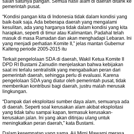
salah satunya pangan. Semua hasil alam di daerah ditarik ke
pemerintah pusat.
“Kondisi pangan kita di Indonesia tidak dalam kondisi yang
baik-baik saja. Ada beberapa daerah yang mengalami
kesulitan, ada yang harganya tidak dalam kondisi yang kita
harapkan, seperti di timur atau Kalimantan. Padahal telah
masuk di masa Ramadan dan akan menghadapi Lebaran. Ini
yang menjadi perhatian Komite II,” jelas mantan Gubernur
Kalteng periode 2005-2015 itu
Terkait pengelolaan SDA di daerah, Wakil Ketua Komite II
DPD RI Bustami Zainudin menjelaskan bahwa kebijakan
saat ini terlalu sentralistik yang mengabaikan peran dari
pemerintah daerah, sehingga perlu di evaluasi. Karena
pengelolaan SDA yang diatur oleh pemerintah pusat, tidak
memberikan kontribusi bagi daerah, justru malah merusak
lingkungan.
“Dampak dari eksploitasi sumber daya alam, semuanya ada
di daerah. Seperti soal kerusakan alam akibat eksploitasi
yang tidak tahu sampai kapan, termasuk kerusakan-
kerusakan jalan. Ini yang akan ditinjau ulang untuk
meningkatkan peran daerah,” kata Bustami.
Dalam kesempatan yang sama, Aji Mirni Mawarni merasa