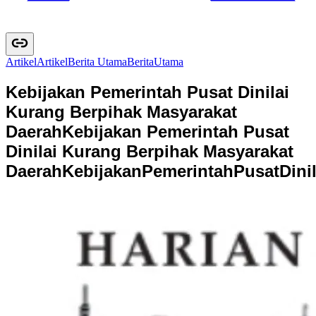
Artikel
A
r
t
i
k
e
l
Berita Utama
B
e
r
i
t
a
U
t
a
m
a
Kebijakan Pemerintah Pusat Dinilai
Kurang Berpihak Masyarakat
Daerah
Kebijakan Pemerintah Pusat
Dinilai Kurang Berpihak Masyarakat
Daerah
K
e
b
i
j
a
k
a
n
P
e
m
e
r
i
n
t
a
h
P
u
s
a
t
D
i
n
i