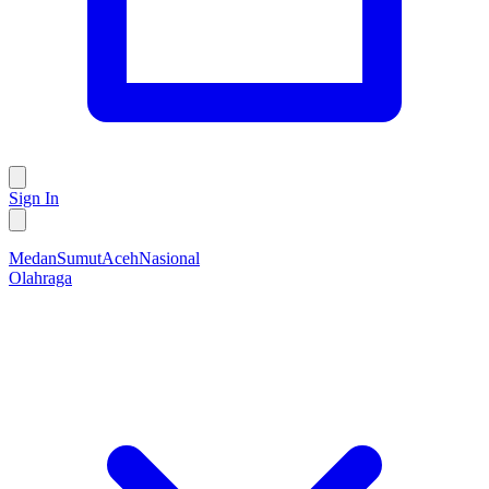
Sign In
Medan
Sumut
Aceh
Nasional
Olahraga