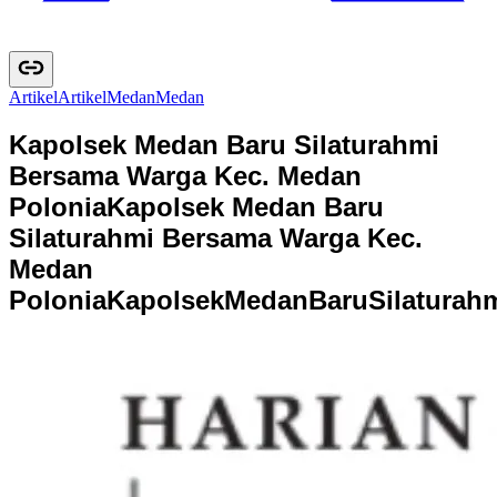
Artikel
A
r
t
i
k
e
l
Medan
M
e
d
a
n
Kapolsek Medan Baru Silaturahmi
Bersama Warga Kec. Medan
Polonia
Kapolsek Medan Baru
Silaturahmi Bersama Warga Kec.
Medan
Polonia
K
a
p
o
l
s
e
k
M
e
d
a
n
B
a
r
u
S
i
l
a
t
u
r
a
h