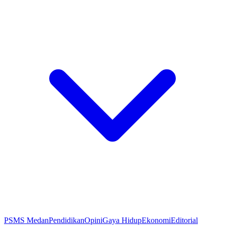
PSMS Medan
Pendidikan
Opini
Gaya Hidup
Ekonomi
Editorial