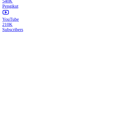
540K
Pengikut
YouTube
210K
Subscribers