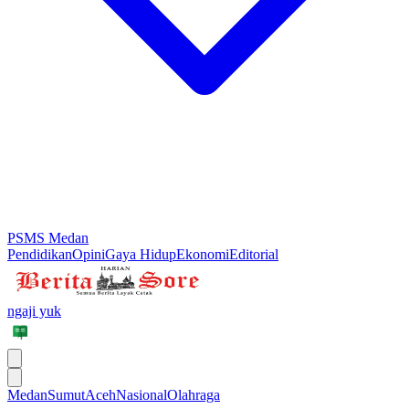
PSMS Medan
Pendidikan
Opini
Gaya Hidup
Ekonomi
Editorial
ngaji yuk
Medan
Sumut
Aceh
Nasional
Olahraga