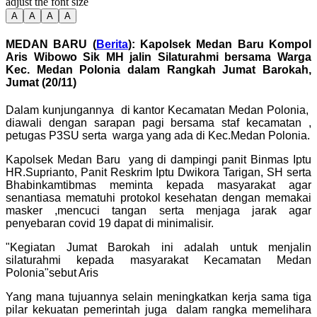
adjust the font size
A
A
A
A
MEDAN BARU (
Berita
): Kapolsek Medan Baru Kompol
Aris Wibowo Sik MH jalin Silaturahmi bersama Warga
Kec. Medan Polonia dalam Rangkah Jumat Barokah,
Jumat (20/11)
Dalam kunjungannya di kantor Kecamatan Medan Polonia,
diawali dengan sarapan pagi bersama staf kecamatan ,
petugas P3SU serta warga yang ada di Kec.Medan Polonia.
Kapolsek Medan Baru yang di dampingi panit Binmas Iptu
HR.Suprianto, Panit Reskrim Iptu Dwikora Tarigan, SH serta
Bhabinkamtibmas meminta kepada masyarakat agar
senantiasa mematuhi protokol kesehatan dengan memakai
masker ,mencuci tangan serta menjaga jarak agar
penyebaran covid 19 dapat di minimalisir.
"Kegiatan Jumat Barokah ini adalah untuk menjalin
silaturahmi kepada masyarakat Kecamatan Medan
Polonia"sebut Aris
Yang mana tujuannya selain meningkatkan kerja sama tiga
pilar kekuatan pemerintah juga dalam rangka memelihara