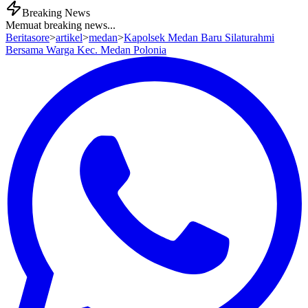
Breaking News
Memuat breaking news...
Beritasore
>
artikel
>
medan
>
Kapolsek Medan Baru Silaturahmi
Bersama Warga Kec. Medan Polonia