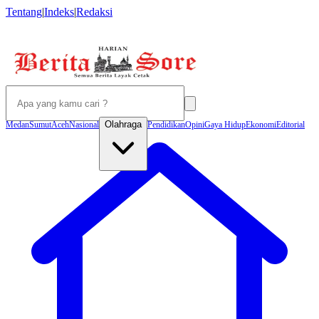
Tentang
|
Indeks
|
Redaksi
Olahraga
Medan
Sumut
Aceh
Nasional
Pendidikan
Opini
Gaya Hidup
Ekonomi
Editorial