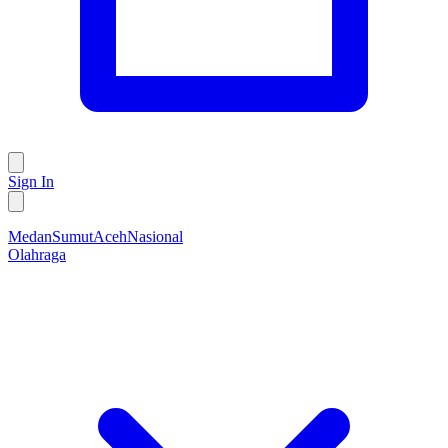
Sign In
Medan
Sumut
Aceh
Nasional
Olahraga