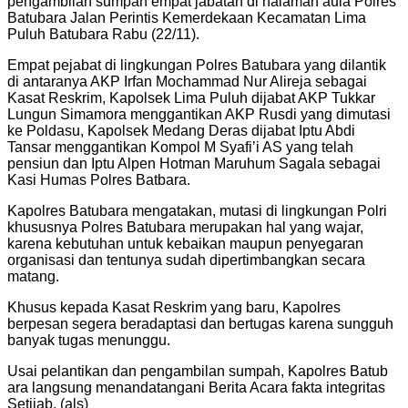
pengambilan sumpah empat jabatan di halaman aula Polres
Batubara Jalan Perintis Kemerdekaan Kecamatan Lima
Puluh Batubara Rabu (22/11).
Empat pejabat di lingkungan Polres Batubara yang dilantik
di antaranya AKP Irfan Mochammad Nur Alireja sebagai
Kasat Reskrim, Kapolsek Lima Puluh dijabat AKP Tukkar
Lungun Simamora menggantikan AKP Rusdi yang dimutasi
ke Poldasu, Kapolsek Medang Deras dijabat Iptu Abdi
Tansar menggantikan Kompol M Syafi’i AS yang telah
pensiun dan Iptu Alpen Hotman Maruhum Sagala sebagai
Kasi Humas Polres Batbara.
Kapolres Batubara mengatakan, mutasi di lingkungan Polri
khususnya Polres Batubara merupakan hal yang wajar,
karena kebutuhan untuk kebaikan maupun penyegaran
organisasi dan tentunya sudah dipertimbangkan secara
matang.
Khusus kepada Kasat Reskrim yang baru, Kapolres
berpesan segera beradaptasi dan bertugas karena sungguh
banyak tugas menunggu.
Usai pelantikan dan pengambilan sumpah, Kapolres Batub
ara langsung menandatangani Berita Acara fakta integritas
Setijab. (als)