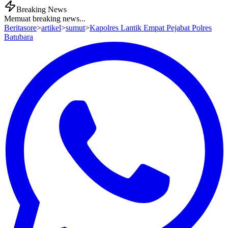
Breaking News
Memuat breaking news...
Beritasore
>
artikel
>
sumut
>
Kapolres Lantik Empat Pejabat Polres
Batubara