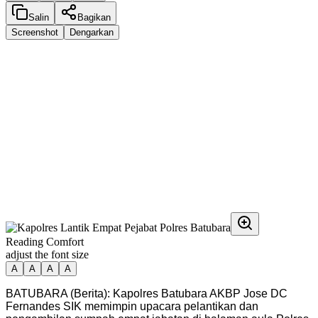
Salin
Bagikan
Screenshot
Dengarkan
Reading Comfort
adjust the font size
A
A
A
A
BATUBARA (Berita): Kapolres Batubara AKBP Jose DC
Fernandes SIK memimpin upacara pelantikan dan