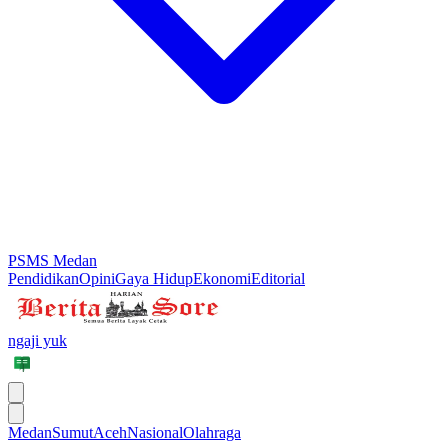
PSMS Medan
Pendidikan
Opini
Gaya Hidup
Ekonomi
Editorial
ngaji yuk
Medan
Sumut
Aceh
Nasional
Olahraga