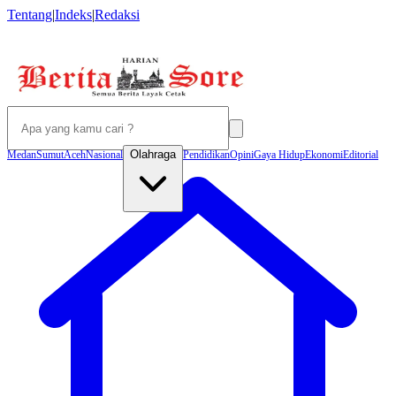
Tentang
|
Indeks
|
Redaksi
Olahraga
Medan
Sumut
Aceh
Nasional
Pendidikan
Opini
Gaya Hidup
Ekonomi
Editorial