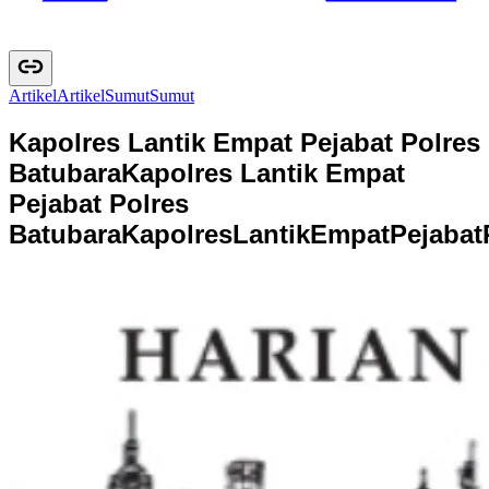
Artikel
A
r
t
i
k
e
l
Sumut
S
u
m
u
t
Kapolres Lantik Empat Pejabat Polres
Batubara
Kapolres Lantik Empat
Pejabat Polres
Batubara
K
a
p
o
l
r
e
s
L
a
n
t
i
k
E
m
p
a
t
P
e
j
a
b
a
t