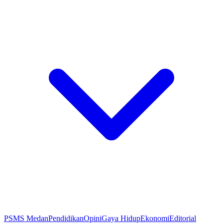
PSMS Medan
Pendidikan
Opini
Gaya Hidup
Ekonomi
Editorial