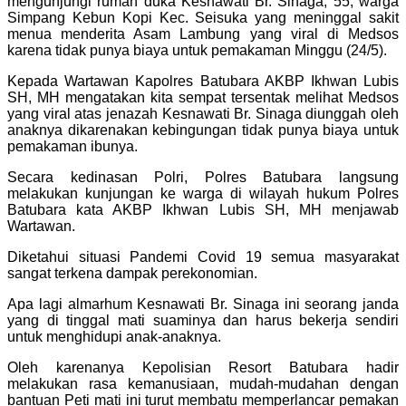
mengunjungi rumah duka Kesnawati Br. Sinaga, 55, warga
Simpang Kebun Kopi Kec. Seisuka yang meninggal sakit
menua menderita Asam Lambung yang viral di Medsos
karena tidak punya biaya untuk pemakaman Minggu (24/5).
Kepada Wartawan Kapolres Batubara AKBP Ikhwan Lubis
SH, MH mengatakan kita sempat tersentak melihat Medsos
yang viral atas jenazah Kesnawati Br. Sinaga diunggah oleh
anaknya dikarenakan kebingungan tidak punya biaya untuk
pemakaman ibunya.
Secara kedinasan Polri, Polres Batubara langsung
melakukan kunjungan ke warga di wilayah hukum Polres
Batubara kata AKBP Ikhwan Lubis SH, MH menjawab
Wartawan.
Diketahui situasi Pandemi Covid 19 semua masyarakat
sangat terkena dampak perekonomian.
Apa lagi almarhum Kesnawati Br. Sinaga ini seorang janda
yang di tinggal mati suaminya dan harus bekerja sendiri
untuk menghidupi anak-anaknya.
Oleh karenanya Kepolisian Resort Batubara hadir
melakukan rasa kemanusiaan, mudah-mudahan dengan
bantuan Peti mati ini turut membatu memperlancar pemakan