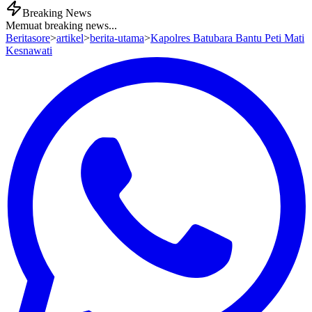
Breaking News
Memuat breaking news...
Beritasore
>
artikel
>
berita-utama
>
Kapolres Batubara Bantu Peti Mati
Kesnawati