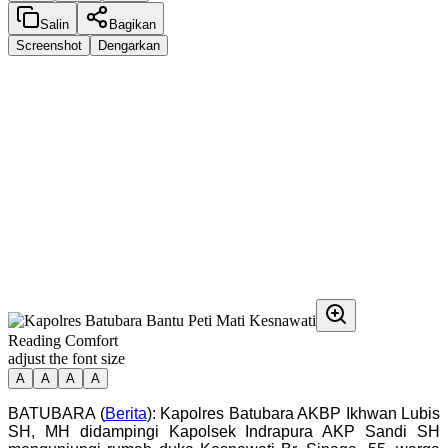
Salin
Bagikan
Screenshot
Dengarkan
Reading Comfort
adjust the font size
A
A
A
A
BATUBARA (
Berita
): Kapolres Batubara AKBP Ikhwan Lubis
SH, MH didampingi Kapolsek Indrapura AKP Sandi SH