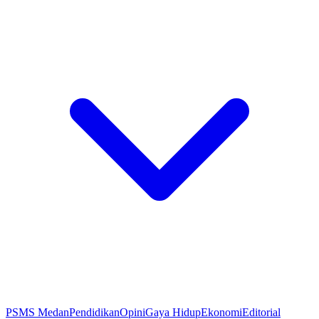
PSMS Medan
Pendidikan
Opini
Gaya Hidup
Ekonomi
Editorial