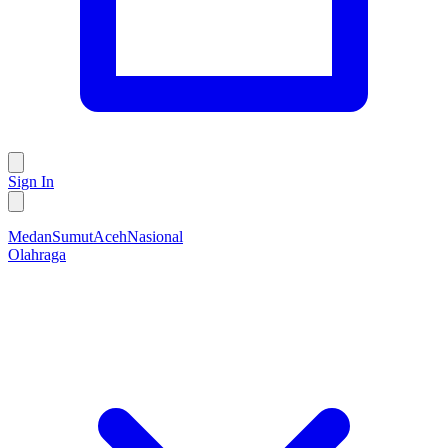
Sign In
Medan
Sumut
Aceh
Nasional
Olahraga