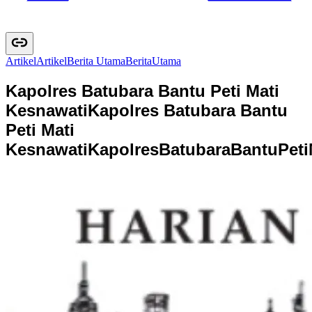
Artikel
A
r
t
i
k
e
l
Berita Utama
B
e
r
i
t
a
U
t
a
m
a
Kapolres Batubara Bantu Peti Mati
Kesnawati
Kapolres Batubara Bantu
Peti Mati
Kesnawati
K
a
p
o
l
r
e
s
B
a
t
u
b
a
r
a
B
a
n
t
u
P
e
t
i