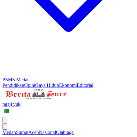
PSMS Medan
Pendidikan
Opini
Gaya Hidup
Ekonomi
Editorial
ngaji yuk
Medan
Sumut
Aceh
Nasional
Olahraga