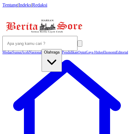
Tentang
|
Indeks
|
Redaksi
Olahraga
Medan
Sumut
Aceh
Nasional
Pendidikan
Opini
Gaya Hidup
Ekonomi
Editorial