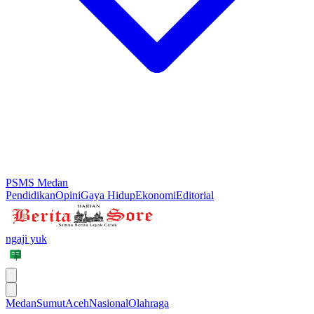
PSMS Medan
Pendidikan
Opini
Gaya Hidup
Ekonomi
Editorial
ngaji yuk
Medan
Sumut
Aceh
Nasional
Olahraga