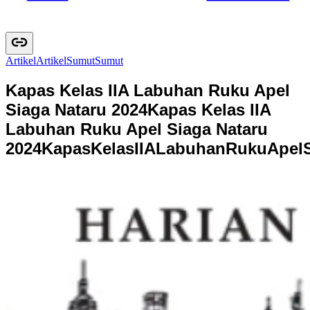
Artikel
A
r
t
i
k
e
l
Sumut
S
u
m
u
t
Kapas Kelas IIA Labuhan Ruku Apel
Siaga Nataru 2024
Kapas Kelas IIA
Labuhan Ruku Apel Siaga Nataru
2024
K
a
p
a
s
K
e
l
a
s
I
I
A
L
a
b
u
h
a
n
R
u
k
u
A
p
e
l