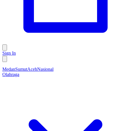
Sign In
Medan
Sumut
Aceh
Nasional
Olahraga