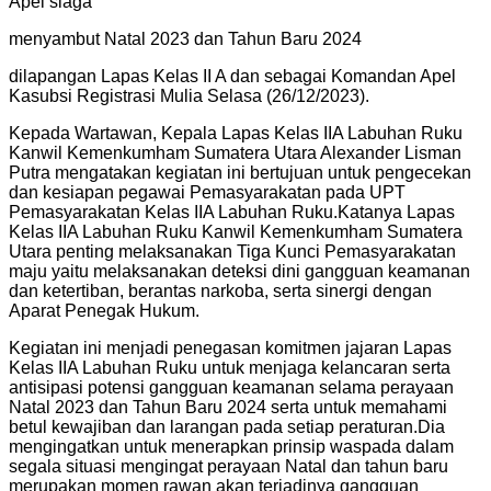
Apel siaga
menyambut Natal 2023 dan Tahun Baru 2024
dilapangan Lapas Kelas II A dan sebagai Komandan Apel
Kasubsi Registrasi Mulia Selasa (26/12/2023).
Kepada Wartawan, Kepala Lapas Kelas IIA Labuhan Ruku
Kanwil Kemenkumham Sumatera Utara Alexander Lisman
Putra mengatakan kegiatan ini bertujuan untuk pengecekan
dan kesiapan pegawai Pemasyarakatan pada UPT
Pemasyarakatan Kelas IIA Labuhan Ruku.Katanya Lapas
Kelas IIA Labuhan Ruku Kanwil Kemenkumham Sumatera
Utara penting melaksanakan Tiga Kunci Pemasyarakatan
maju yaitu melaksanakan deteksi dini gangguan keamanan
dan ketertiban, berantas narkoba, serta sinergi dengan
Aparat Penegak Hukum.
Kegiatan ini menjadi penegasan komitmen jajaran Lapas
Kelas IIA Labuhan Ruku untuk menjaga kelancaran serta
antisipasi potensi gangguan keamanan selama perayaan
Natal 2023 dan Tahun Baru 2024 serta untuk memahami
betul kewajiban dan larangan pada setiap peraturan.Dia
mengingatkan untuk menerapkan prinsip waspada dalam
segala situasi mengingat perayaan Natal dan tahun baru
merupakan momen rawan akan terjadinya gangguan