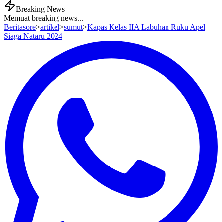
Breaking News
Memuat breaking news...
Beritasore
>
artikel
>
sumut
>
Kapas Kelas IIA Labuhan Ruku Apel
Siaga Nataru 2024