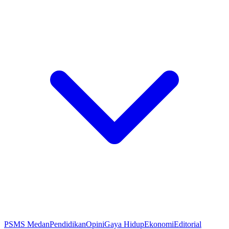
PSMS Medan
Pendidikan
Opini
Gaya Hidup
Ekonomi
Editorial