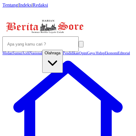
Tentang
|
Indeks
|
Redaksi
Olahraga
Medan
Sumut
Aceh
Nasional
Pendidikan
Opini
Gaya Hidup
Ekonomi
Editorial