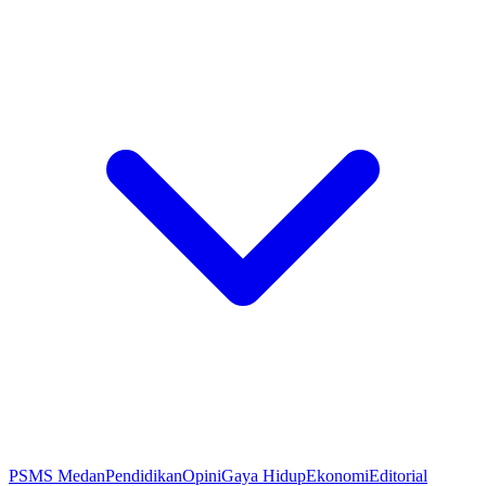
PSMS Medan
Pendidikan
Opini
Gaya Hidup
Ekonomi
Editorial