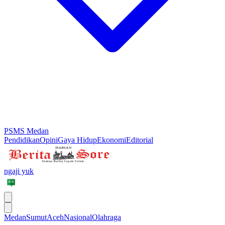
PSMS Medan
Pendidikan
Opini
Gaya Hidup
Ekonomi
Editorial
ngaji yuk
Medan
Sumut
Aceh
Nasional
Olahraga