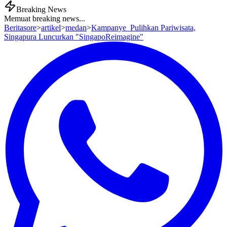
Breaking News
Memuat breaking news...
Beritasore
>
artikel
>
medan
>
Kampanye Pulihkan Pariwisata,
Singapura Luncurkan "SingapoReimagine"