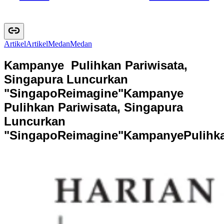
Artikel
A
r
t
i
k
e
l
Medan
M
e
d
a
n
Kampanye Pulihkan Pariwisata,
Singapura Luncurkan
"SingapoReimagine"
Kampanye
Pulihkan Pariwisata, Singapura
Luncurkan
"SingapoReimagine"
K
a
m
p
a
n
y
e
P
u
l
i
h
k