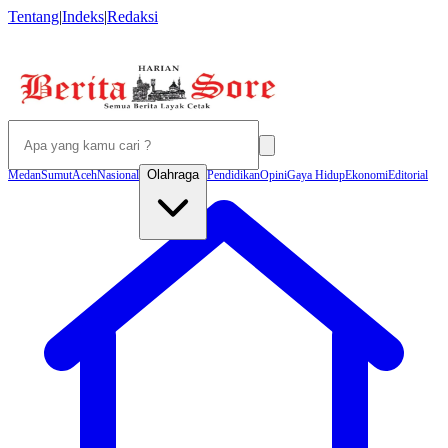
Tentang
|
Indeks
|
Redaksi
Olahraga
Medan
Sumut
Aceh
Nasional
Pendidikan
Opini
Gaya Hidup
Ekonomi
Editorial