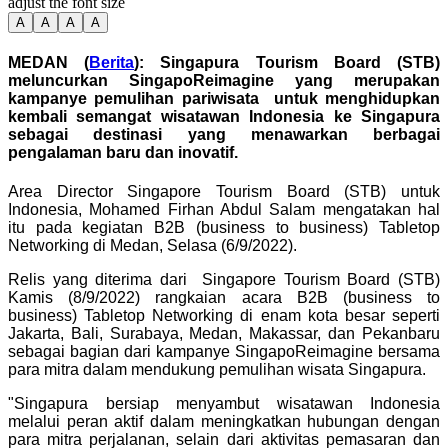
adjust the font size
A
A
A
A
MEDAN (
Berita
): Singapura Tourism Board (STB)
meluncurkan SingapoReimagine yang merupakan
kampanye pemulihan pariwisata untuk menghidupkan
kembali semangat wisatawan Indonesia ke Singapura
sebagai destinasi yang menawarkan berbagai
pengalaman baru dan inovatif.
Area Director Singapore Tourism Board (STB) untuk
Indonesia, Mohamed Firhan Abdul Salam mengatakan hal
itu pada kegiatan B2B (business to business) Tabletop
Networking di Medan, Selasa (6/9/2022).
Relis yang diterima dari Singapore Tourism Board (STB)
Kamis (8/9/2022) rangkaian acara B2B (business to
business) Tabletop Networking di enam kota besar seperti
Jakarta, Bali, Surabaya, Medan, Makassar, dan Pekanbaru
sebagai bagian dari kampanye SingapoReimagine bersama
para mitra dalam mendukung pemulihan wisata Singapura.
"Singapura bersiap menyambut wisatawan Indonesia
melalui peran aktif dalam meningkatkan hubungan dengan
para mitra perjalanan, selain dari aktivitas pemasaran dan