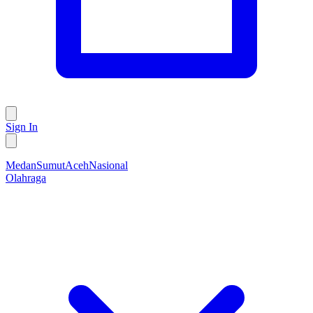
Sign In
Medan
Sumut
Aceh
Nasional
Olahraga