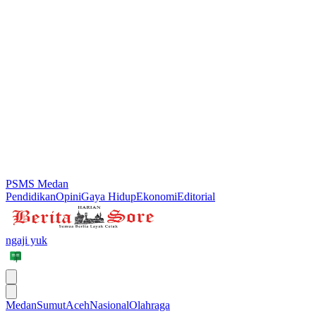
PSMS Medan
Pendidikan
Opini
Gaya Hidup
Ekonomi
Editorial
ngaji yuk
Medan
Sumut
Aceh
Nasional
Olahraga