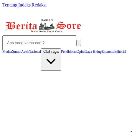
Tentang
|
Indeks
|
Redaksi
Olahraga
Medan
Sumut
Aceh
Nasional
Pendidikan
Opini
Gaya Hidup
Ekonomi
Editorial