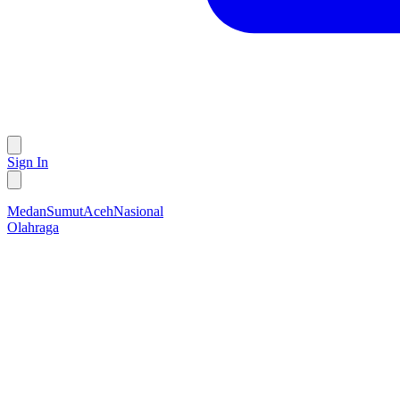
Sign In
Medan
Sumut
Aceh
Nasional
Olahraga