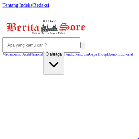
Tentang
|
Indeks
|
Redaksi
Olahraga
Medan
Sumut
Aceh
Nasional
Pendidikan
Opini
Gaya Hidup
Ekonomi
Editorial