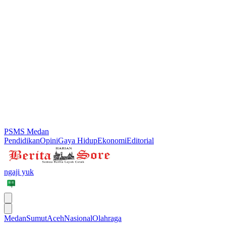
PSMS Medan
Pendidikan
Opini
Gaya Hidup
Ekonomi
Editorial
ngaji yuk
Medan
Sumut
Aceh
Nasional
Olahraga