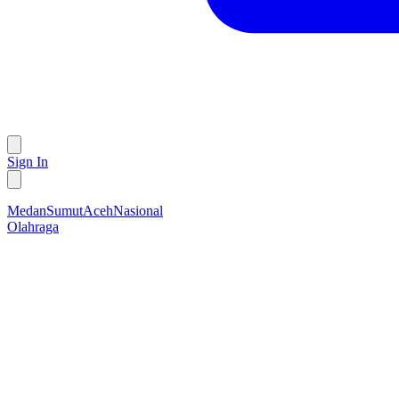
Sign In
Medan
Sumut
Aceh
Nasional
Olahraga