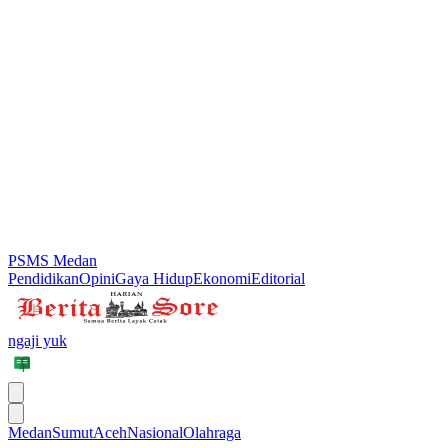
PSMS Medan
Pendidikan
Opini
Gaya Hidup
Ekonomi
Editorial
ngaji yuk
Medan
Sumut
Aceh
Nasional
Olahraga