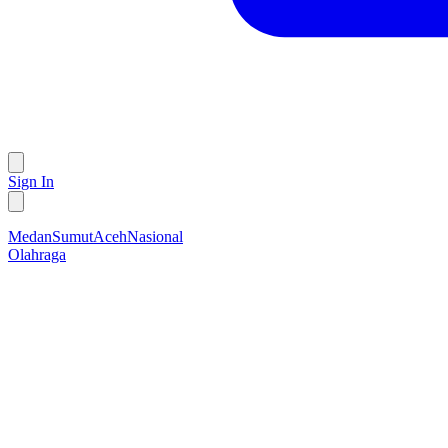
Sign In
Medan
Sumut
Aceh
Nasional
Olahraga