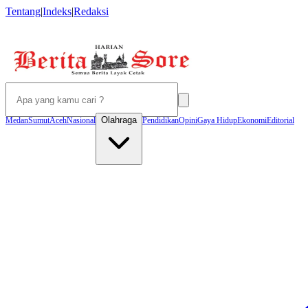
Tentang
|
Indeks
|
Redaksi
Olahraga
Medan
Sumut
Aceh
Nasional
Pendidikan
Opini
Gaya Hidup
Ekonomi
Editorial