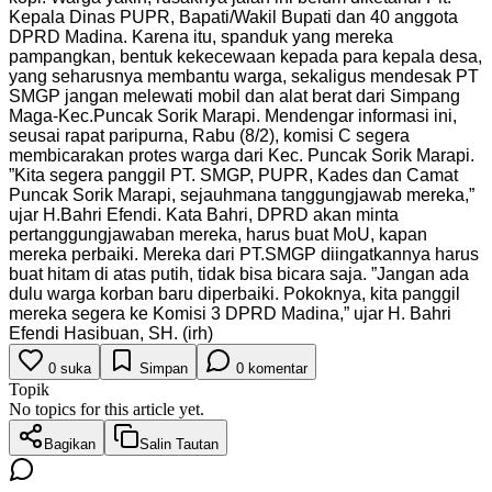
Kepala Dinas PUPR, Bapati/Wakil Bupati dan 40 anggota
DPRD Madina. Karena itu, spanduk yang mereka
pampangkan, bentuk kekecewaan kepada para kepala desa,
yang seharusnya membantu warga, sekaligus mendesak PT
SMGP jangan melewati mobil dan alat berat dari Simpang
Maga-Kec.Puncak Sorik Marapi. Mendengar informasi ini,
seusai rapat paripurna, Rabu (8/2), komisi C segera
membicarakan protes warga dari Kec. Puncak Sorik Marapi.
”Kita segera panggil PT. SMGP, PUPR, Kades dan Camat
Puncak Sorik Marapi, sejauhmana tanggungjawab mereka,”
ujar H.Bahri Efendi. Kata Bahri, DPRD akan minta
pertanggungjawaban mereka, harus buat MoU, kapan
mereka perbaiki. Mereka dari PT.SMGP diingatkannya harus
buat hitam di atas putih, tidak bisa bicara saja. ”Jangan ada
dulu warga korban baru diperbaiki. Pokoknya, kita panggil
mereka segera ke Komisi 3 DPRD Madina,” ujar H. Bahri
Efendi Hasibuan, SH. (irh)
0
suka
Simpan
0
komentar
Topik
No topics for this article yet.
Bagikan
Salin Tautan