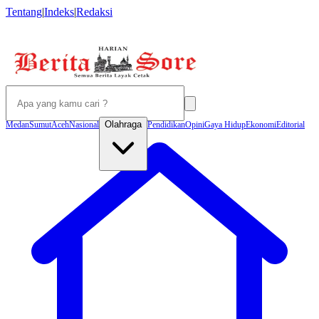
Tentang
|
Indeks
|
Redaksi
Olahraga
Medan
Sumut
Aceh
Nasional
Pendidikan
Opini
Gaya Hidup
Ekonomi
Editorial