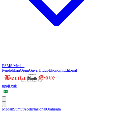
PSMS Medan
Pendidikan
Opini
Gaya Hidup
Ekonomi
Editorial
ngaji yuk
Medan
Sumut
Aceh
Nasional
Olahraga