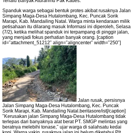
Terlalu Banyak Aturanmu Pak Kades.'
Spanduk warga sebagai bentuk protes akibat rusaknya Jalan
Simpang Maga-Desa Hutalombang, Kec. Puncak Sorik
Marapi, Kab. Mandailing Natal. Warga minta kendaraan milik
petisahaan itu dilarang masuk Informasi ini diperoleh, Selasa
(7/2), ketika melihat spanduk ini terpampang di pinggir jalan,
yang menjadi fokus perhatian banyak orang. [caption
id="attachment_51212" align="aligncenter" width="250"]
Jalan rusak, persisnya
Jalan Simpang Maga-Desa Hutalombang, Kec. Puncak
Sorik Marapi, Kab. Mandailing Natal.beritasore/ist[/caption]
"Kerusakan jalan Simpang Maga-Desa Hutalombang tidak
terlepas dari banyaknya alat berat PT. SMGP melintas yang
beratnya melebihi tonase," ujar warga di salahsatu kedai
kopi. Warga yakin, rusaknya jalan ini belum diketahui Plt.