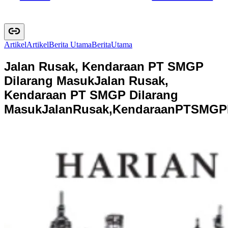
Artikel
A
r
t
i
k
e
l
Berita Utama
B
e
r
i
t
a
U
t
a
m
a
Jalan Rusak, Kendaraan PT SMGP
Dilarang Masuk
Jalan Rusak,
Kendaraan PT SMGP Dilarang
Masuk
J
a
l
a
n
R
u
s
a
k
,
K
e
n
d
a
r
a
a
n
P
T
S
M
G
P