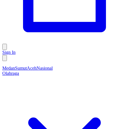
Sign In
Medan
Sumut
Aceh
Nasional
Olahraga