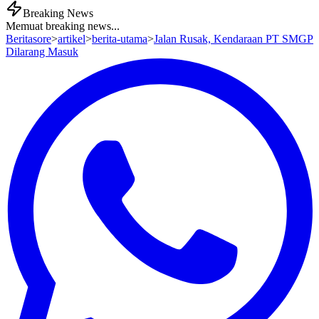
Breaking News
Memuat breaking news...
Beritasore
>
artikel
>
berita-utama
>
Jalan Rusak, Kendaraan PT SMGP
Dilarang Masuk