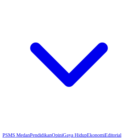
PSMS Medan
Pendidikan
Opini
Gaya Hidup
Ekonomi
Editorial