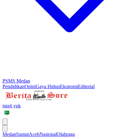
PSMS Medan
Pendidikan
Opini
Gaya Hidup
Ekonomi
Editorial
ngaji yuk
Medan
Sumut
Aceh
Nasional
Olahraga