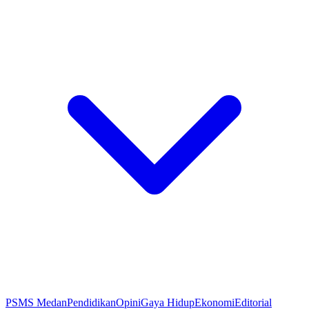
PSMS Medan
Pendidikan
Opini
Gaya Hidup
Ekonomi
Editorial