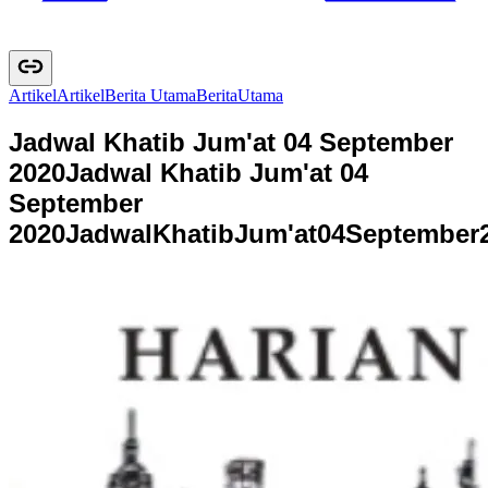
Artikel
A
r
t
i
k
e
l
Berita Utama
B
e
r
i
t
a
U
t
a
m
a
Jadwal Khatib Jum'at 04 September
2020
Jadwal Khatib Jum'at 04
September
2020
J
a
d
w
a
l
K
h
a
t
i
b
J
u
m
'
a
t
0
4
S
e
p
t
e
m
b
e
r