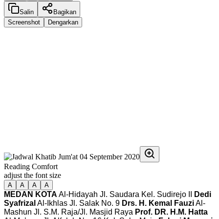
Salin
Bagikan
Screenshot
Dengarkan
Reading Comfort
adjust the font size
A
A
A
A
MEDAN KOTA
Al-Hidayah Jl. Saudara Kel. Sudirejo II
Dedi
Syafrizal
Al-Ikhlas Jl. Salak No. 9
Drs. H. Kemal Fauzi
Al-
Mashun Jl. S.M. Raja/Jl. Masjid Raya
Prof. DR. H.M. Hatta