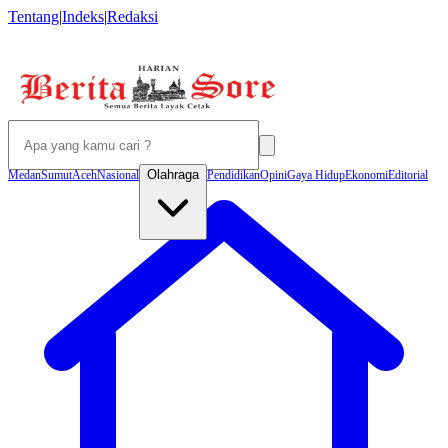
Tentang
|
Indeks
|
Redaksi
Olahraga
Medan
Sumut
Aceh
Nasional
Pendidikan
Opini
Gaya Hidup
Ekonomi
Editorial