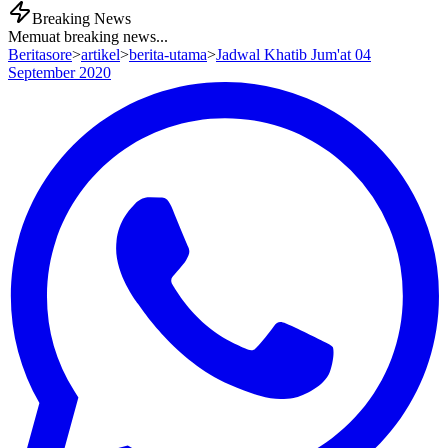
Breaking News
Memuat breaking news...
Beritasore
>
artikel
>
berita-utama
>
Jadwal Khatib Jum'at 04
September 2020