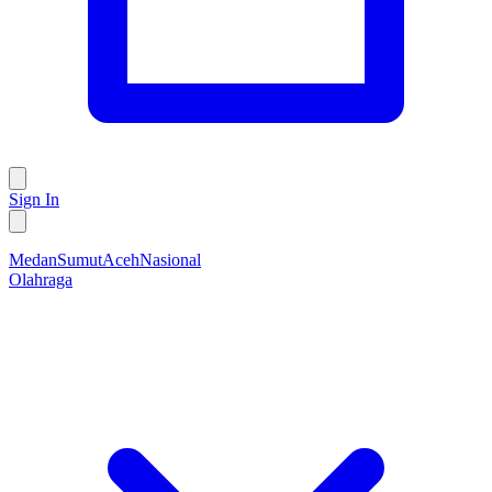
Sign In
Medan
Sumut
Aceh
Nasional
Olahraga