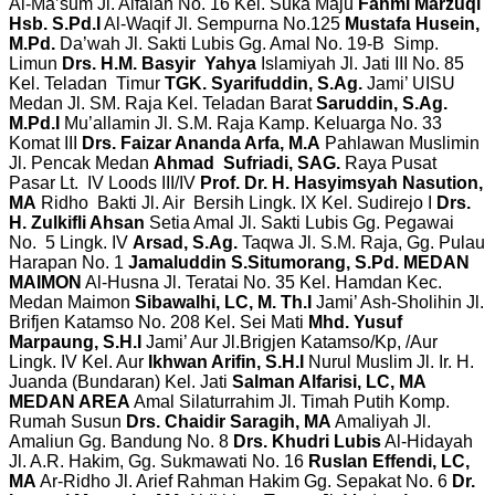
Al-Ma’sum Jl. Alfalah No. 16 Kel. Suka Maju
Fahmi Marzuqi
Hsb. S.Pd.I
Al-Waqif Jl. Sempurna No.125
Mustafa Husein,
M.Pd.
Da’wah Jl. Sakti Lubis Gg. Amal No. 19-B Simp.
Limun
Drs. H.M. Basyir Yahya
Islamiyah Jl. Jati III No. 85
Kel. Teladan Timur
TGK. Syarifuddin, S.Ag.
Jami’ UISU
Medan Jl. SM. Raja Kel. Teladan Barat
Saruddin, S.Ag.
M.Pd.I
Mu’allamin Jl. S.M. Raja Kamp. Keluarga No. 33
Komat III
Drs. Faizar Ananda Arfa, M.A
Pahlawan Muslimin
Jl. Pencak Medan
Ahmad Sufriadi, SAG.
Raya Pusat
Pasar Lt. IV Loods III/IV
Prof. Dr. H. Hasyimsyah Nasution,
MA
Ridho Bakti Jl. Air Bersih Lingk. IX Kel. Sudirejo I
Drs.
H. Zulkifli Ahsan
Setia Amal Jl. Sakti Lubis Gg. Pegawai
No. 5 Lingk. IV
Arsad, S.Ag.
Taqwa Jl. S.M. Raja, Gg. Pulau
Harapan No. 1
Jamaluddin S.Situmorang, S.Pd.
MEDAN
MAIMON
Al-Husna Jl. Teratai No. 35 Kel. Hamdan Kec.
Medan Maimon
Sibawalhi, LC, M. Th.I
Jami’ Ash-Sholihin Jl.
Brifjen Katamso No. 208 Kel. Sei Mati
Mhd. Yusuf
Marpaung, S.H.I
Jami’ Aur Jl.Brigjen Katamso/Kp, /Aur
Lingk. IV Kel. Aur
Ikhwan Arifin, S.H.I
Nurul Muslim Jl. Ir. H.
Juanda (Bundaran) Kel. Jati
Salman Alfarisi, LC, MA
MEDAN AREA
Amal Silaturrahim Jl. Timah Putih Komp.
Rumah Susun
Drs. Chaidir Saragih, MA
Amaliyah Jl.
Amaliun Gg. Bandung No. 8
Drs. Khudri Lubis
Al-Hidayah
Jl. A.R. Hakim, Gg. Sukmawati No. 16
Ruslan Effendi, LC,
MA
Ar-Ridho Jl. Arief Rahman Hakim Gg. Sepakat No. 6
Dr.