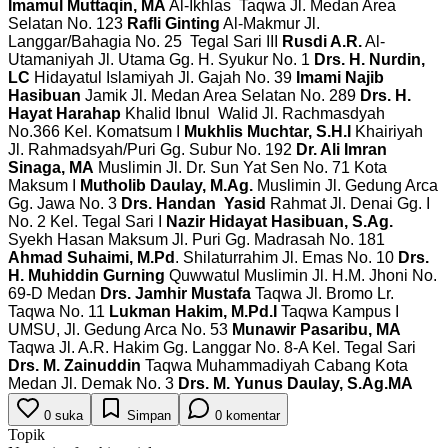
Imamul Muttaqin, MA
Al-Ikhlas Taqwa Jl. Medan Area
Selatan No. 123
Rafli Ginting
Al-Makmur Jl.
Langgar/Bahagia No. 25 Tegal Sari III
Rusdi A.R.
Al-
Utamaniyah Jl. Utama Gg. H. Syukur No. 1
Drs. H. Nurdin,
LC
Hidayatul Islamiyah Jl. Gajah No. 39
Imami Najib
Hasibuan
Jamik Jl. Medan Area Selatan No. 289
Drs. H.
Hayat Harahap
Khalid Ibnul Walid Jl. Rachmasdyah
No.366 Kel. Komatsum I
Mukhlis Muchtar, S.H.I
Khairiyah
Jl. Rahmadsyah/Puri Gg. Subur No. 192
Dr. Ali Imran
Sinaga, MA
Muslimin Jl. Dr. Sun Yat Sen No. 71 Kota
Maksum I
Mutholib Daulay, M.Ag.
Muslimin Jl. Gedung Arca
Gg. Jawa No. 3
Drs. Handan Yasid
Rahmat Jl. Denai Gg. I
No. 2 Kel. Tegal Sari I
Nazir Hidayat Hasibuan, S.Ag.
Syekh Hasan Maksum Jl. Puri Gg. Madrasah No. 181
Ahmad Suhaimi, M.Pd
. Shilaturrahim Jl. Emas No. 10
Drs.
H. Muhiddin Gurning
Quwwatul Muslimin Jl. H.M. Jhoni No.
69-D Medan
Drs. Jamhir Mustafa
Taqwa Jl. Bromo Lr.
Taqwa No. 11
Lukman Hakim, M.Pd.I
Taqwa Kampus I
UMSU, Jl. Gedung Arca No. 53
Munawir Pasaribu, MA
Taqwa Jl. A.R. Hakim Gg. Langgar No. 8-A Kel. Tegal Sari
Drs. M. Zainuddin
Taqwa Muhammadiyah Cabang Kota
Medan Jl. Demak No. 3
Drs. M. Yunus Daulay, S.Ag.MA
0
suka
Simpan
0
komentar
Topik