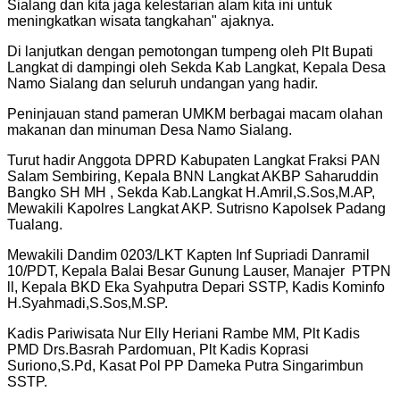
Sialang dan kita jaga kelestarian alam kita ini untuk
meningkatkan wisata tangkahan" ajaknya.
Di lanjutkan dengan pemotongan tumpeng oleh Plt Bupati
Langkat di dampingi oleh Sekda Kab Langkat, Kepala Desa
Namo Sialang dan seluruh undangan yang hadir.
Peninjauan stand pameran UMKM berbagai macam olahan
makanan dan minuman Desa Namo Sialang.
Turut hadir Anggota DPRD Kabupaten Langkat Fraksi PAN
Salam Sembiring, Kepala BNN Langkat AKBP Saharuddin
Bangko SH MH , Sekda Kab.Langkat H.Amril,S.Sos,M.AP,
Mewakili Kapolres Langkat AKP. Sutrisno Kapolsek Padang
Tualang.
Mewakili Dandim 0203/LKT Kapten Inf Supriadi Danramil
10/PDT, Kepala Balai Besar Gunung Lauser, Manajer PTPN
ll, Kepala BKD Eka Syahputra Depari SSTP, Kadis Kominfo
H.Syahmadi,S.Sos,M.SP.
Kadis Pariwisata Nur Elly Heriani Rambe MM, Plt Kadis
PMD Drs.Basrah Pardomuan, Plt Kadis Koprasi
Suriono,S.Pd, Kasat Pol PP Dameka Putra Singarimbun
SSTP.