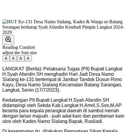
Reading Comfort
adjust the font size
A
A
A
A
LANGKAT (Berita): Pelaksana Tugas (Plt) Bupati Langkat
H.Syah Afandin SH menghadiri Hari Jadi Desa Namo
Sialang ke-131 bertempat di Jambur Tandok Dusun Rimo
Kayu, Desa Namo Sialang Kecamatan Batang Sarangan,
Langkat, Senin (17/7/2023).
Kedatangan Plt Bupati Langkat H.Syah Afandin SH
didampingi oleh Sekda Kab.Langkat H.Amril,S.Sos,M.AP
beserta para kepala perangkat daerah di sambut meriah
dengan tarian majuah - juah adat karo dan pemberian kain
ulos oleh Kades Namo Sialang Bapak, Rasliadi.
Di kesempatan itu, dilakukan Pernyataan Sikap Kepala