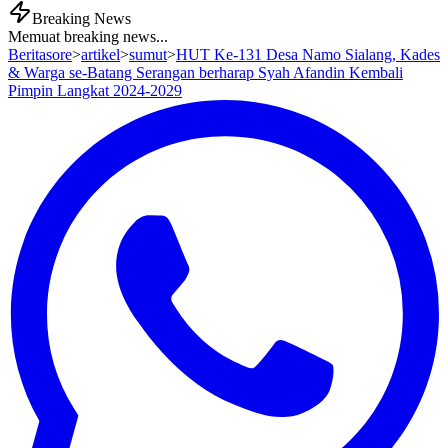
Breaking News
Memuat breaking news...
Beritasore
>
artikel
>
sumut
>
HUT Ke-131 Desa Namo Sialang, Kades
& Warga se-Batang Serangan berharap Syah Afandin Kembali
Pimpin Langkat 2024-2029