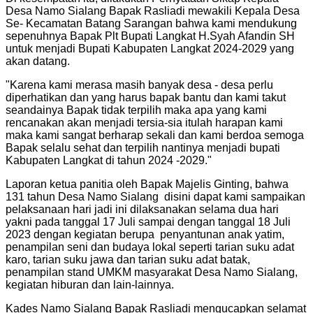
Desa Namo Sialang Bapak Rasliadi mewakili Kepala Desa
Se- Kecamatan Batang Sarangan bahwa kami mendukung
sepenuhnya Bapak Plt Bupati Langkat H.Syah Afandin SH
untuk menjadi Bupati Kabupaten Langkat 2024-2029 yang
akan datang.
"Karena kami merasa masih banyak desa - desa perlu
diperhatikan dan yang harus bapak bantu dan kami takut
seandainya Bapak tidak terpilih maka apa yang kami
rencanakan akan menjadi tersia-sia itulah harapan kami
maka kami sangat berharap sekali dan kami berdoa semoga
Bapak selalu sehat dan terpilih nantinya menjadi bupati
Kabupaten Langkat di tahun 2024 -2029."
Laporan ketua panitia oleh Bapak Majelis Ginting, bahwa
131 tahun Desa Namo Sialang disini dapat kami sampaikan
pelaksanaan hari jadi ini dilaksanakan selama dua hari
yakni pada tanggal 17 Juli sampai dengan tanggal 18 Juli
2023 dengan kegiatan berupa penyantunan anak yatim,
penampilan seni dan budaya lokal seperti tarian suku adat
karo, tarian suku jawa dan tarian suku adat batak,
penampilan stand UMKM masyarakat Desa Namo Sialang,
kegiatan hiburan dan lain-lainnya.
Kades Namo Sialang Bapak Rasliadi mengucapkan selamat