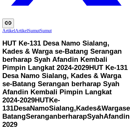
Artikel
A
r
t
i
k
e
l
Sumut
S
u
m
u
t
HUT Ke-131 Desa Namo Sialang,
Kades & Warga se-Batang Serangan
berharap Syah Afandin Kembali
Pimpin Langkat 2024-2029
HUT Ke-131
Desa Namo Sialang, Kades & Warga
se-Batang Serangan berharap Syah
Afandin Kembali Pimpin Langkat
2024-2029
H
U
T
K
e
-
1
3
1
D
e
s
a
N
a
m
o
S
i
a
l
a
n
g
,
K
a
d
e
s
&
W
a
r
g
a
s
e
B
a
t
a
n
g
S
e
r
a
n
g
a
n
b
e
r
h
a
r
a
p
S
y
a
h
A
f
a
n
d
i
n
2
0
2
9