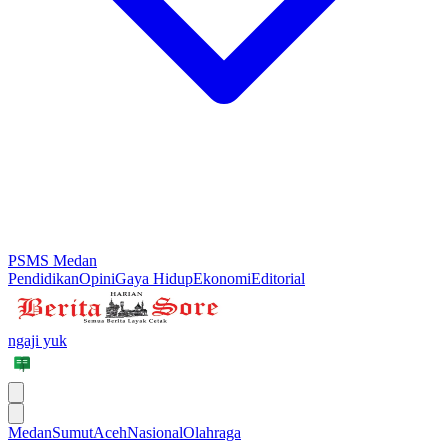
PSMS Medan
Pendidikan
Opini
Gaya Hidup
Ekonomi
Editorial
ngaji yuk
Medan
Sumut
Aceh
Nasional
Olahraga