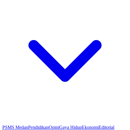
PSMS Medan
Pendidikan
Opini
Gaya Hidup
Ekonomi
Editorial