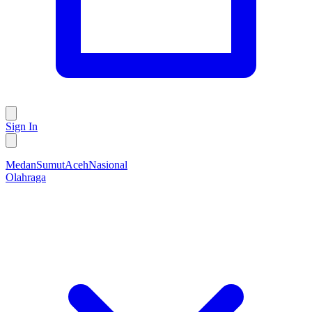
Sign In
Medan
Sumut
Aceh
Nasional
Olahraga