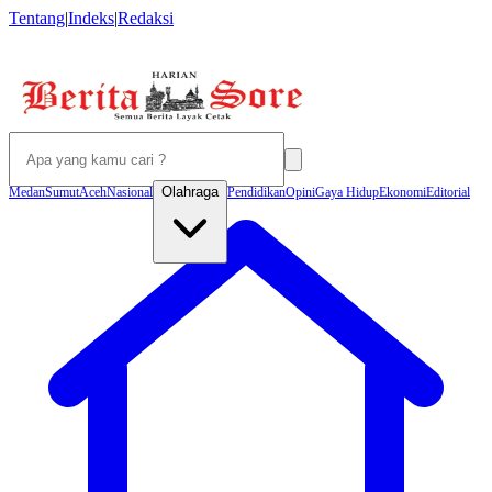
Tentang
|
Indeks
|
Redaksi
Olahraga
Medan
Sumut
Aceh
Nasional
Pendidikan
Opini
Gaya Hidup
Ekonomi
Editorial