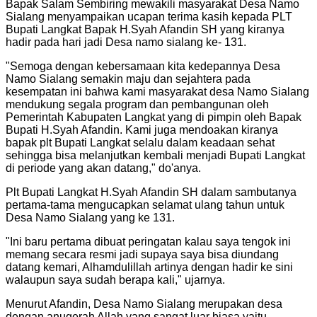
Bapak Salam Sembiring mewakili masyarakat Desa Namo
Sialang menyampaikan ucapan terima kasih kepada PLT
Bupati Langkat Bapak H.Syah Afandin SH yang kiranya
hadir pada hari jadi Desa namo sialang ke- 131.
"Semoga dengan kebersamaan kita kedepannya Desa
Namo Sialang semakin maju dan sejahtera pada
kesempatan ini bahwa kami masyarakat desa Namo Sialang
mendukung segala program dan pembangunan oleh
Pemerintah Kabupaten Langkat yang di pimpin oleh Bapak
Bupati H.Syah Afandin. Kami juga mendoakan kiranya
bapak plt Bupati Langkat selalu dalam keadaan sehat
sehingga bisa melanjutkan kembali menjadi Bupati Langkat
di periode yang akan datang," do'anya.
Plt Bupati Langkat H.Syah Afandin SH dalam sambutanya
pertama-tama mengucapkan selamat ulang tahun untuk
Desa Namo Sialang yang ke 131.
"Ini baru pertama dibuat peringatan kalau saya tengok ini
memang secara resmi jadi supaya saya bisa diundang
datang kemari, Alhamdulillah artinya dengan hadir ke sini
walaupun saya sudah berapa kali," ujarnya.
Menurut Afandin, Desa Namo Sialang merupakan desa
dengan anugerah Allah yang sangat luar biasa yaitu