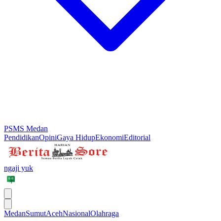
PSMS Medan
Pendidikan
Opini
Gaya Hidup
Ekonomi
Editorial
ngaji yuk
Medan
Sumut
Aceh
Nasional
Olahraga