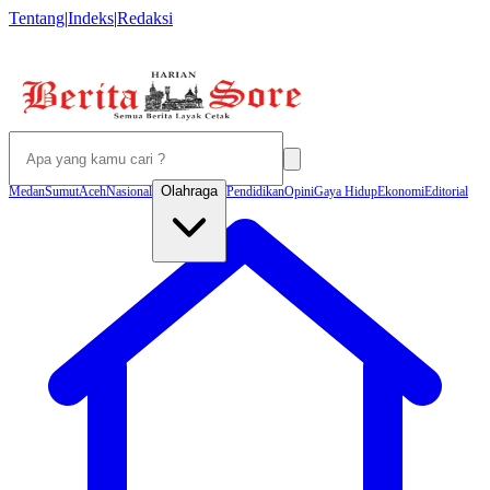
Tentang
|
Indeks
|
Redaksi
Olahraga
Medan
Sumut
Aceh
Nasional
Pendidikan
Opini
Gaya Hidup
Ekonomi
Editorial