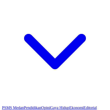
PSMS Medan
Pendidikan
Opini
Gaya Hidup
Ekonomi
Editorial