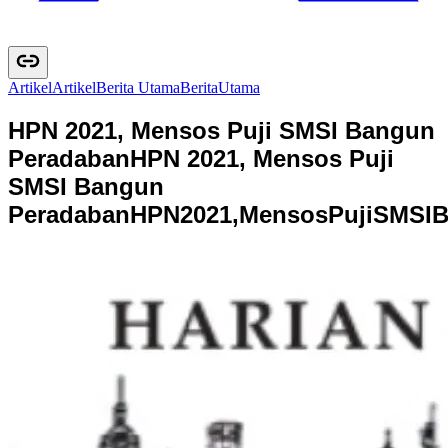
Artikel
A
r
t
i
k
e
l
Berita Utama
B
e
r
i
t
a
U
t
a
m
a
HPN 2021, Mensos Puji SMSI Bangun
Peradaban
HPN 2021, Mensos Puji
SMSI Bangun
Peradaban
H
P
N
2
0
2
1
,
M
e
n
s
o
s
P
u
j
i
S
M
S
I