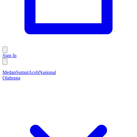
Sign In
Medan
Sumut
Aceh
Nasional
Olahraga