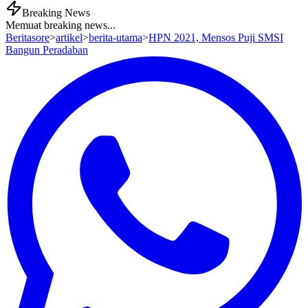
Breaking News
Memuat breaking news...
Beritasore
>
artikel
>
berita-utama
>
HPN 2021, Mensos Puji SMSI
Bangun Peradaban