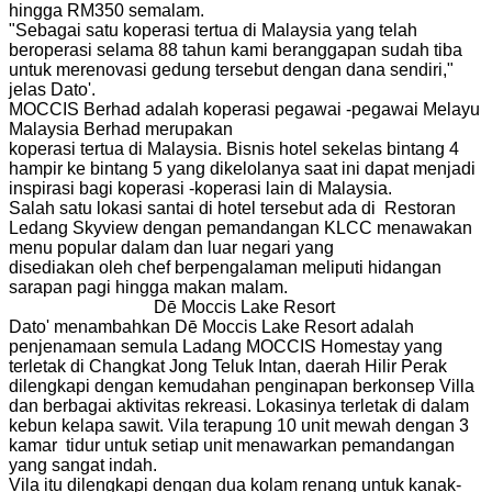
hingga RM350 semalam.
"Sebagai satu koperasi tertua di Malaysia yang telah
beroperasi selama 88 tahun kami beranggapan sudah tiba
untuk merenovasi gedung tersebut dengan dana sendiri,"
jelas Dato'.
MOCCIS Berhad adalah koperasi pegawai -pegawai Melayu
Malaysia Berhad merupakan
koperasi tertua di Malaysia. Bisnis hotel sekelas bintang 4
hampir ke bintang 5 yang dikelolanya saat ini dapat menjadi
inspirasi bagi koperasi -koperasi lain di Malaysia.
Salah satu lokasi santai di hotel tersebut ada di Restoran
Ledang Skyview dengan pemandangan KLCC menawakan
menu popular dalam dan luar negari yang
disediakan oleh chef berpengalaman meliputi hidangan
sarapan pagi hingga makan malam.
Dē Moccis Lake Resort
Dato' menambahkan Dē Moccis Lake Resort adalah
penjenamaan semula Ladang MOCCIS Homestay yang
terletak di Changkat Jong Teluk Intan, daerah Hilir Perak
dilengkapi dengan kemudahan penginapan berkonsep Villa
dan berbagai aktivitas rekreasi. Lokasinya terletak di dalam
kebun kelapa sawit. Vila terapung 10 unit mewah dengan 3
kamar tidur untuk setiap unit menawarkan pemandangan
yang sangat indah.
Vila itu dilengkapi dengan dua kolam renang untuk kanak-