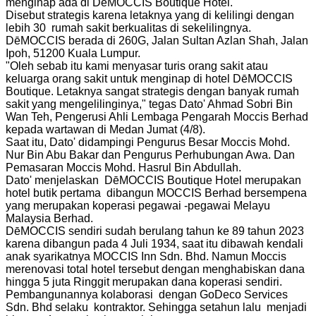
menginap ada di DēMOCCIS Boutique Hotel.
Disebut strategis karena letaknya yang di kelilingi dengan
lebih 30 rumah sakit berkualitas di sekelilingnya.
DēMOCCIS berada di 260G, Jalan Sultan Azlan Shah, Jalan
Ipoh, 51200 Kuala Lumpur.
"Oleh sebab itu kami menyasar turis orang sakit atau
keluarga orang sakit untuk menginap di hotel DēMOCCIS
Boutique. Letaknya sangat strategis dengan banyak rumah
sakit yang mengelilinginya," tegas Dato' Ahmad Sobri Bin
Wan Teh, Pengerusi Ahli Lembaga Pengarah Moccis Berhad
kepada wartawan di Medan Jumat (4/8).
Saat itu, Dato' didampingi Pengurus Besar Moccis Mohd.
Nur Bin Abu Bakar dan Pengurus Perhubungan Awa. Dan
Pemasaran Moccis Mohd. Hasrul Bin Abdullah.
Dato' menjelaskan DēMOCCIS Boutique Hotel merupakan
hotel butik pertama dibangun MOCCIS Berhad bersempena
yang merupakan koperasi pegawai -pegawai Melayu
Malaysia Berhad.
DēMOCCIS sendiri sudah berulang tahun ke 89 tahun 2023
karena dibangun pada 4 Juli 1934, saat itu dibawah kendali
anak syarikatnya MOCCIS Inn Sdn. Bhd. Namun Moccis
merenovasi total hotel tersebut dengan menghabiskan dana
hingga 5 juta Ringgit merupakan dana koperasi sendiri.
Pembangunannya kolaborasi dengan GoDeco Services
Sdn. Bhd selaku kontraktor. Sehingga setahun lalu menjadi