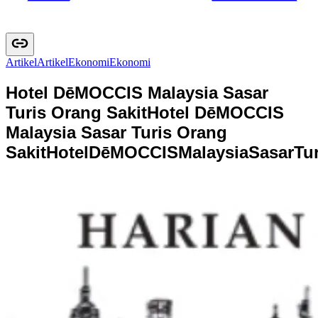
Artikel
A
r
t
i
k
e
l
Ekonomi
E
k
o
n
o
m
i
Hotel DēMOCCIS Malaysia Sasar
Turis Orang Sakit
Hotel DēMOCCIS
Malaysia Sasar Turis Orang
Sakit
H
o
t
e
l
D
ē
M
O
C
C
I
S
M
a
l
a
y
s
i
a
S
a
s
a
r
T
u