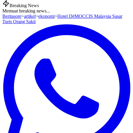
Breaking News
Memuat breaking news...
Beritasore
>
artikel
>
ekonomi
>
Hotel DēMOCCIS Malaysia Sasar
Turis Orang Sakit