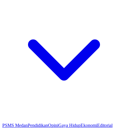
PSMS Medan
Pendidikan
Opini
Gaya Hidup
Ekonomi
Editorial