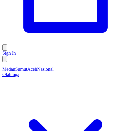
Sign In
Medan
Sumut
Aceh
Nasional
Olahraga