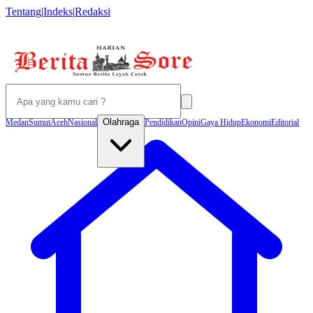
Tentang
|
Indeks
|
Redaksi
Olahraga
Medan
Sumut
Aceh
Nasional
Pendidikan
Opini
Gaya Hidup
Ekonomi
Editorial