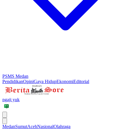
PSMS Medan
Pendidikan
Opini
Gaya Hidup
Ekonomi
Editorial
ngaji yuk
Medan
Sumut
Aceh
Nasional
Olahraga