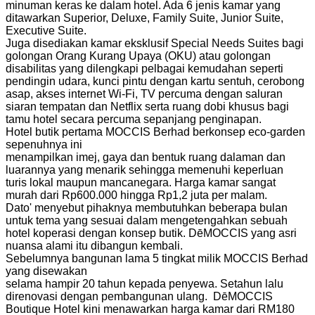
minuman keras ke dalam hotel. Ada 6 jenis kamar yang
ditawarkan Superior, Deluxe, Family Suite, Junior Suite,
Executive Suite.
Juga disediakan kamar eksklusif Special Needs Suites bagi
golongan Orang Kurang Upaya (OKU) atau golongan
disabilitas yang dilengkapi pelbagai kemudahan seperti
pendingin udara, kunci pintu dengan kartu sentuh, cerobong
asap, akses internet Wi-Fi, TV percuma dengan saluran
siaran tempatan dan Netflix serta ruang dobi khusus bagi
tamu hotel secara percuma sepanjang penginapan.
Hotel butik pertama MOCCIS Berhad berkonsep eco-garden
sepenuhnya ini
menampilkan imej, gaya dan bentuk ruang dalaman dan
luarannya yang menarik sehingga memenuhi keperluan
turis lokal maupun mancanegara. Harga kamar sangat
murah dari Rp600.000 hingga Rp1,2 juta per malam.
Dato' menyebut pihaknya membutuhkan beberapa bulan
untuk tema yang sesuai dalam mengetengahkan sebuah
hotel koperasi dengan konsep butik. DēMOCCIS yang asri
nuansa alami itu dibangun kembali.
Sebelumnya bangunan lama 5 tingkat milik MOCCIS Berhad
yang disewakan
selama hampir 20 tahun kepada penyewa. Setahun lalu
direnovasi dengan pembangunan ulang. DēMOCCIS
Boutique Hotel kini menawarkan harga kamar dari RM180