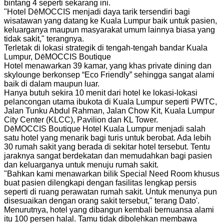
bintang 4 seperti sekarang ini.
"Hotel DēMOCCIS menjadi daya tarik tersendiri bagi
wisatawan yang datang ke Kuala Lumpur baik untuk pasien,
keluarganya maupun masyarakat umum lainnya biasa yang
tidak sakit," terangnya.
Terletak di lokasi strategik di tengah-tengah bandar Kuala
Lumpur, DēMOCCIS Boutique
Hotel menawarkan 39 kamar, yang khas private dining dan
skylounge berkonsep “Eco Friendly” sehingga sangat alami
baik di dalam maupun luar.
Hanya butuh sekira 10 menit dari hotel ke lokasi-lokasi
pelancongan utama ibukota di Kuala Lumpur seperti PWTC,
Jalan Tunku Abdul Rahman, Jalan Chow Kit, Kuala Lumpur
City Center (KLCC), Pavilion dan KL Tower.
DēMOCCIS Boutique Hotel Kuala Lumpur menjadi salah
satu hotel yang menarik bagi turis untuk berobat. Ada lebih
30 rumah sakit yang berada di sekitar hotel tersebut. Tentu
jaraknya sangat berdekatan dan memudahkan bagi pasien
dan keluarganya untuk menuju rumah sakit.
"Bahkan kami menawarkan bilik Special Need Room khusus
buat pasien dilengkapi dengan fasilitas lengkap persis
seperti di ruang perawatan rumah sakit. Untuk menunya pun
disesuaikan dengan orang sakit tersebut," terang Dato'.
Menurutnya, hotel yang dibangun kembali bernuansa alami
itu 100 persen halal. Tamu tidak dibolehkan membawa