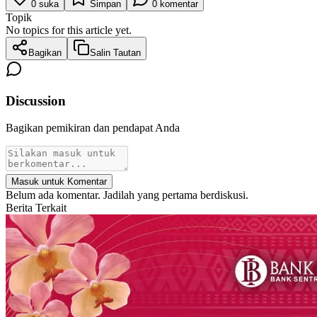
0
suka
Simpan
0
komentar
Topik
No topics for this article yet.
Bagikan
Salin Tautan
Discussion
Bagikan pemikiran dan pendapat Anda
Masuk untuk Komentar
Belum ada komentar. Jadilah yang pertama berdiskusi.
Berita Terkait