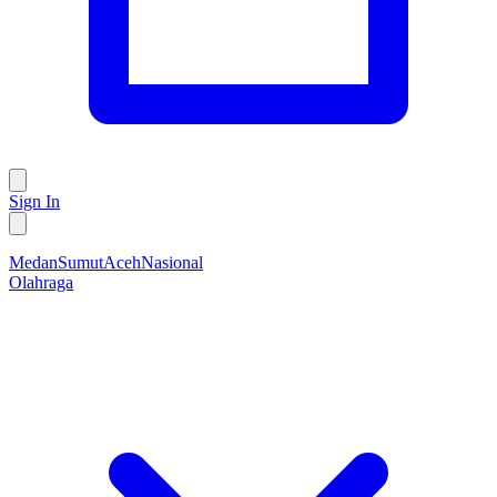
Sign In
Medan
Sumut
Aceh
Nasional
Olahraga