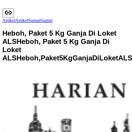
Artikel
A
r
t
i
k
e
l
Sumut
S
u
m
u
t
Heboh, Paket 5 Kg Ganja Di Loket
ALS
Heboh, Paket 5 Kg Ganja Di
Loket
ALS
H
e
b
o
h
,
P
a
k
e
t
5
K
g
G
a
n
j
a
D
i
L
o
k
e
t
A
L