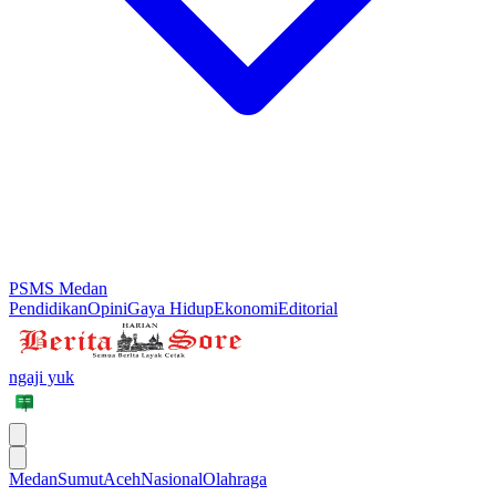
PSMS Medan
Pendidikan
Opini
Gaya Hidup
Ekonomi
Editorial
ngaji yuk
Medan
Sumut
Aceh
Nasional
Olahraga