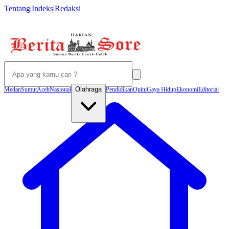
Tentang
|
Indeks
|
Redaksi
Olahraga
Medan
Sumut
Aceh
Nasional
Pendidikan
Opini
Gaya Hidup
Ekonomi
Editorial