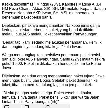
Ketika dikonfirmasi, Minggu (23/7), Kapolres Madina AKBP
HM Reza Chairul Akbar, SIK, SH, MH melalui Kepala Satuan
Reserse Narkoba AKP Irwan, SH, MSi, membenarkan
penemuan paket berisi ganja.
Dijelaskan, pihaknya mengamankan Narkoba jenis ganja
kering siap edar berbentuk paket, yang hendak dikirim
melalui bus ALS melalui loket perwakilan Panyabungan.
“Benar, tapi kami sedang melakukan penanganan. Pemilik
dan pengirimnya sedang kita kejar,” kata Irwan.
Warga mengungkapkan, peristiwa penemuan paket berisi
ganja di loket ALS Panyabungan, Sabtu (22/7) malam sekira
pukul 19.00. Paket ini dikabarkan hendak dikirim ke Pulau
Jawa.
Dijelaskan, ada dua orang mengantarkan paket tujuan Jawa,
menunggu bus tujuan Bogor. Setelah paket diberikan ke
loket, tiba-tiba mereka datang lagi mau jemput paket.
"
Di situ petugas sudah curiga. Paket tersebut dibuka,
ternyata isinya ganja. Paket berisi 5 kg,” ujar warga Jalan
Lintas Timur, Panyabungan. (irh)
"