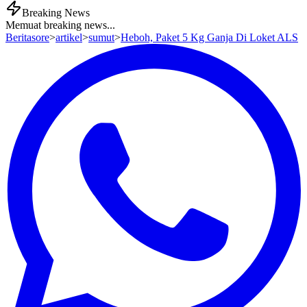
Breaking News
Memuat breaking news...
Beritasore
>
artikel
>
sumut
>
Heboh, Paket 5 Kg Ganja Di Loket ALS