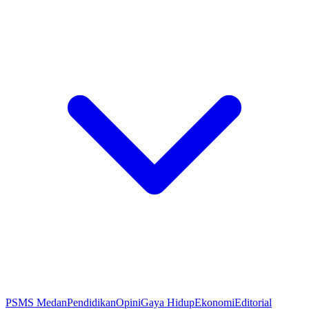
PSMS Medan
Pendidikan
Opini
Gaya Hidup
Ekonomi
Editorial