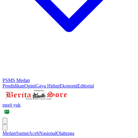
PSMS Medan
Pendidikan
Opini
Gaya Hidup
Ekonomi
Editorial
ngaji yuk
Medan
Sumut
Aceh
Nasional
Olahraga