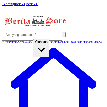
Tentang
|
Indeks
|
Redaksi
Olahraga
Medan
Sumut
Aceh
Nasional
Pendidikan
Opini
Gaya Hidup
Ekonomi
Editorial