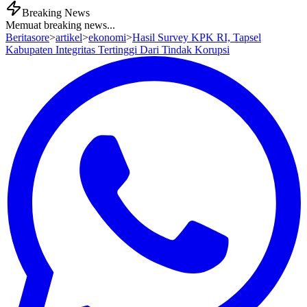
Breaking News
Memuat breaking news...
Beritasore
>
artikel
>
ekonomi
>
Hasil Survey KPK RI, Tapsel
Kabupaten Integritas Tertinggi Dari Tindak Korupsi