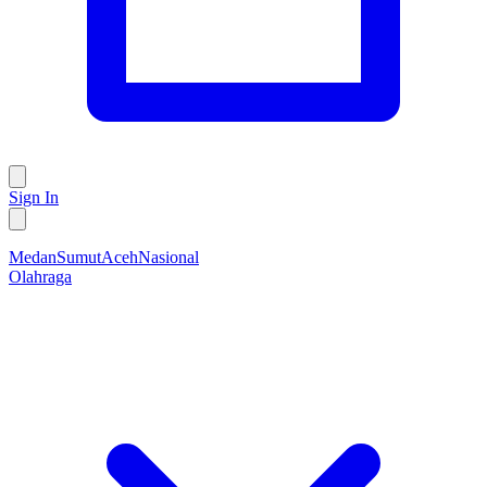
Sign In
Medan
Sumut
Aceh
Nasional
Olahraga