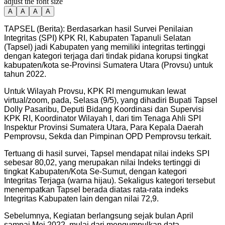
adjust the font size
A
A
A
A
TAPSEL (Berita): Berdasarkan hasil Survei Penilaian
Integritas (SPI) KPK RI, Kabupaten Tapanuli Selatan
(Tapsel) jadi Kabupaten yang memiliki integritas tertinggi
dengan kategori terjaga dari tindak pidana korupsi tingkat
kabupaten/kota se-Provinsi Sumatera Utara (Provsu) untuk
tahun 2022.
Untuk Wilayah Provsu, KPK RI mengumukan lewat
virtual/zoom, pada, Selasa (9/5), yang dihadiri Bupati Tapsel
Dolly Pasaribu, Deputi Bidang Koordinasi dan Supervisi
KPK RI, Koordinator Wilayah I, dari tim Tenaga Ahli SPI
Inspektur Provinsi Sumatera Utara, Para Kepala Daerah
Pemprovsu, Sekda dan Pimpinan OPD Pemprovsu terkait.
Tertuang di hasil survei, Tapsel mendapat nilai indeks SPI
sebesar 80,02, yang merupakan nilai Indeks tertinggi di
tingkat Kabupaten/Kota Se-Sumut, dengan kategori
Integritas Terjaga (warna hijau). Sekaligus kategori tersebut
menempatkan Tapsel berada diatas rata-rata indeks
Integritas Kabupaten lain dengan nilai 72,9.
Sebelumnya, Kegiatan berlangsung sejak bulan April
sampai Mei 2022, mulai dari mengumpulkan data