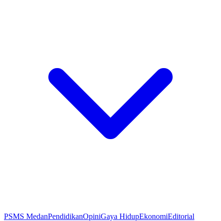
PSMS Medan
Pendidikan
Opini
Gaya Hidup
Ekonomi
Editorial