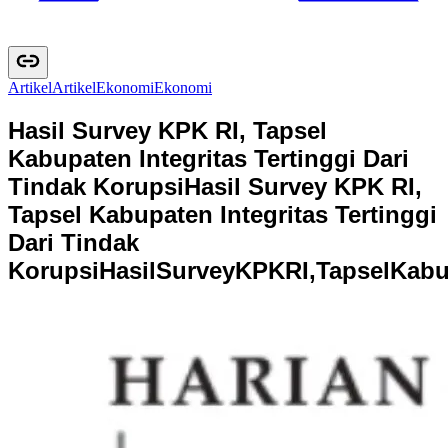
Artikel
A
r
t
i
k
e
l
Ekonomi
E
k
o
n
o
m
i
Hasil Survey KPK RI, Tapsel
Kabupaten Integritas Tertinggi Dari
Tindak Korupsi
Hasil Survey KPK RI,
Tapsel Kabupaten Integritas Tertinggi
Dari Tindak
Korupsi
H
a
s
i
l
S
u
r
v
e
y
K
P
K
R
I
,
T
a
p
s
e
l
K
a
b