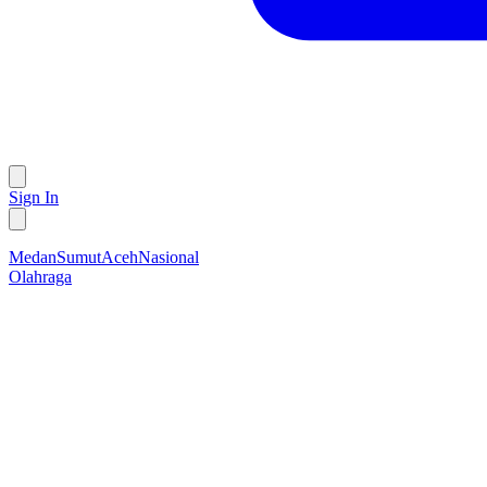
Sign In
Medan
Sumut
Aceh
Nasional
Olahraga