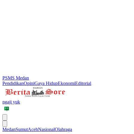
PSMS Medan
Pendidikan
Opini
Gaya Hidup
Ekonomi
Editorial
ngaji yuk
Medan
Sumut
Aceh
Nasional
Olahraga