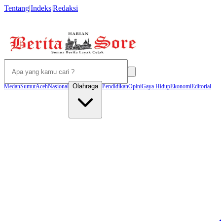
Tentang
|
Indeks
|
Redaksi
Olahraga
Medan
Sumut
Aceh
Nasional
Pendidikan
Opini
Gaya Hidup
Ekonomi
Editorial