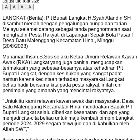
adjust the font size
A
A
A
A
LANGKAT (Berita): Plt Bupati Langkat H.Syah Afandin SH
disambut meriah dengan pengalungan bunga dan tarian
Melayu selamat datang sebagai tanda penghormatan saat
menghadiri Pesta Rakyat, di Lapangan Sepak Bola Pasar l
Desa Batu Malenggang Kecamatan Hinai, Minggu
(20/8/2023)
Muhamad Ihsan,S.Sos selaku Ketua Umum Relawan Kawan
Awak (RKA) Langkat yang juga panitia, mengucapkan
terimakasih yang sebesar-besarnya atas kehadiran Plt
Bupati Langkat, dengan kesibukan yang sangat padat
namun karena kecintaan terhadap masyarakat Langkat
beliau hadir bersama kita pada pesta rakyat, inilah ciri
pemimpin yang amanah yang mencintai rakyatnya.
"
Untuk itu kami relawan kawan awak dan masyarakat Desa
Batu Malenggang Kecamatan Hinai mendoakan Bapak Plt
Bupati Langkat selalu diberikan kesehatan dan apa yang
menjadi cita-cita beliau untuk maju kembali pimpin Langkat
periode 2024-2029 segara terwujud dan di kabulkan oleh
Allah SWT,
"
Ihsan menjelaskan, pihaknya melakukan kegiatan-kegiatan