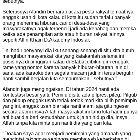
sebutnya.
"
Seterusnya Afandin berharap acara pesta rakyat tempatnya
enggak usah di kota kalau di kota itu sudah terlalu banyak
orang menerima hiburan, cari di desa-desa yang
masyarakatnya agak terpencil jadi ada kebahagiaan mereka
ketika ada penampilan artis atau hiburan rakyat lainnya
seperti Alfin Khairi D.Akademy Indosiar.
"
Ini hadir penyanyi dia ikut senang-senang di situ kita butuh
menghibur masyarakat kita yang katakanlah selama ini
posisinya di pinggiran kalau di Stabat dibikin gini enggak
rame yang nonton karena banyak hiburan-hiburan lain di
sana, ada karaoke dan segala macam jadi ini terus bergulir
nanti sambil berjalan kita sempurnakan," sebutnya.
"
Afandin juga mengingatkan, Di tahun 2024 nanti ada
kontestasi besar yaitu Pemilu disitu ada pilpres, pileg, Pilgub
dan pilbup enggak usah teriak-teriak mari kita pilih pemimpin
yang ini, enggak usah biar aja nanti alami aja gitu ngeser
secara alami insya Allah masyarakat ini tahu kita hadir punya
arti buat dia beri kemudahan untuk jalan hidup dia, insya
Allah tanpa kita minta pun nanti dia yang cari kita.
"
Doakan saya agar menjadi pemimpin yang amanah yang
mencintai rakyatnya sehingga membawah keberkahan di