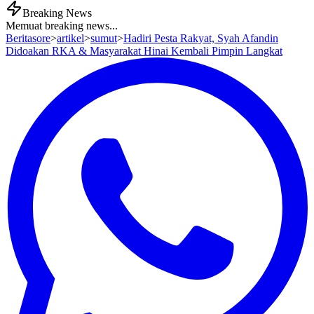
Breaking News
Memuat breaking news...
Beritasore
>
artikel
>
sumut
>
Hadiri Pesta Rakyat, Syah Afandin
Didoakan RKA & Masyarakat Hinai Kembali Pimpin Langkat