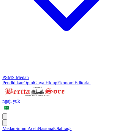
PSMS Medan
Pendidikan
Opini
Gaya Hidup
Ekonomi
Editorial
ngaji yuk
Medan
Sumut
Aceh
Nasional
Olahraga