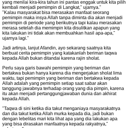
yang menilai kira-kira tahun ini pantas enggak untuk kita pilih
kembali menjadi pemimpin di Langkat," ujarnya.
"
"
Kalau masyarakat bisa merasakan manfaat seorang
pemimpin maka insya Allah tanpa diminta dia akan menjadi
pemimpin di periode yang berikutnya tapi kalau merasakan
merasa setelah dia memimpin kita disulitkan apapun yang
kita lakukan ini tidak akan membuahkan hasil apa-apa,"
ujarnya lagi.
"
Jadi artinya, lanjut Afandin, ayo sekarang saatnya kita
berbuat cerita pemimpin yang katakanlah beriman taqwa
kepada Allah bukan ditandai karena rajin sholat.
Perlu saya garis bawahi pemimpin yang beriman dan
bertakwa bukan hanya karena dia mengerjakan sholat lima
waktu, tapi pemimpin yang beriman dan bertakwa kepada
Allah adalah yang pemimpin setiap saat sabar akan
tanggung jawabnya terhadap orang yang dia pimpin, karena
itu akan menjadi pertanggungjawaban dunia dan akhirat
kepada Allah.
"
Taqwa di sini ketika dia takut menganiaya masyarakatnya
dan dia takut ketika Allah murka kepada dia, jadi bukan
dengan lebelitas mari kita lihat apa yang dia lakukan apa
yang bisa dirasakan manfaatnya kepada rakyatnya,"