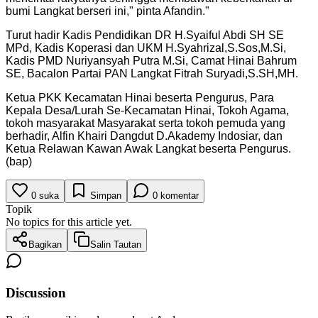
bumi Langkat berseri ini," pinta Afandin.
"
Turut hadir Kadis Pendidikan DR H.Syaiful Abdi SH SE
MPd, Kadis Koperasi dan UKM H.Syahrizal,S.Sos,M.Si,
Kadis PMD Nuriyansyah Putra M.Si, Camat Hinai Bahrum
SE, Bacalon Partai PAN Langkat Fitrah Suryadi,S.SH,MH.
Ketua PKK Kecamatan Hinai beserta Pengurus, Para
Kepala Desa/Lurah Se-Kecamatan Hinai, Tokoh Agama,
tokoh masyarakat Masyarakat serta tokoh pemuda yang
berhadir, Alfin Khairi Dangdut D.Akademy Indosiar, dan
Ketua Relawan Kawan Awak Langkat beserta Pengurus.
(bap)
0
suka
Simpan
0
komentar
Topik
No topics for this article yet.
Bagikan
Salin Tautan
Discussion