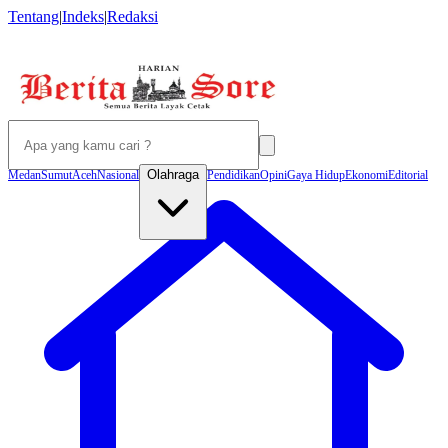
Tentang
|
Indeks
|
Redaksi
Olahraga
Medan
Sumut
Aceh
Nasional
Pendidikan
Opini
Gaya Hidup
Ekonomi
Editorial