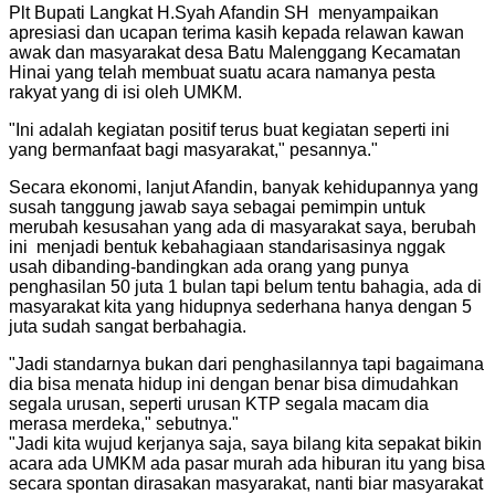
Plt Bupati Langkat H.Syah Afandin SH menyampaikan
apresiasi dan ucapan terima kasih kepada relawan kawan
awak dan masyarakat desa Batu Malenggang Kecamatan
Hinai yang telah membuat suatu acara namanya pesta
rakyat yang di isi oleh UMKM.
"
Ini adalah kegiatan positif terus buat kegiatan seperti ini
yang bermanfaat bagi masyarakat," pesannya.
"
Secara ekonomi, lanjut Afandin, banyak kehidupannya yang
susah tanggung jawab saya sebagai pemimpin untuk
merubah kesusahan yang ada di masyarakat saya, berubah
ini menjadi bentuk kebahagiaan standarisasinya nggak
usah dibanding-bandingkan ada orang yang punya
penghasilan 50 juta 1 bulan tapi belum tentu bahagia, ada di
masyarakat kita yang hidupnya sederhana hanya dengan 5
juta sudah sangat berbahagia.
"
Jadi standarnya bukan dari penghasilannya tapi bagaimana
dia bisa menata hidup ini dengan benar bisa dimudahkan
segala urusan, seperti urusan KTP segala macam dia
merasa merdeka," sebutnya.
"
"
Jadi kita wujud kerjanya saja, saya bilang kita sepakat bikin
acara ada UMKM ada pasar murah ada hiburan itu yang bisa
secara spontan dirasakan masyarakat, nanti biar masyarakat