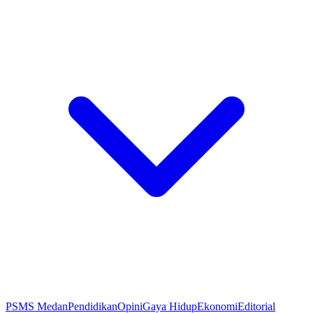
PSMS Medan
Pendidikan
Opini
Gaya Hidup
Ekonomi
Editorial