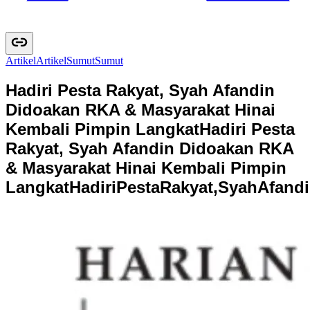
Artikel
A
r
t
i
k
e
l
Sumut
S
u
m
u
t
Hadiri Pesta Rakyat, Syah Afandin
Didoakan RKA & Masyarakat Hinai
Kembali Pimpin Langkat
Hadiri Pesta
Rakyat, Syah Afandin Didoakan RKA
& Masyarakat Hinai Kembali Pimpin
Langkat
H
a
d
i
r
i
P
e
s
t
a
R
a
k
y
a
t
,
S
y
a
h
A
f
a
n
d
i