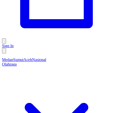
Sign In
Medan
Sumut
Aceh
Nasional
Olahraga