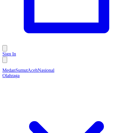
Sign In
Medan
Sumut
Aceh
Nasional
Olahraga