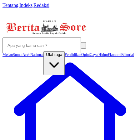
Tentang
|
Indeks
|
Redaksi
Olahraga
Medan
Sumut
Aceh
Nasional
Pendidikan
Opini
Gaya Hidup
Ekonomi
Editorial