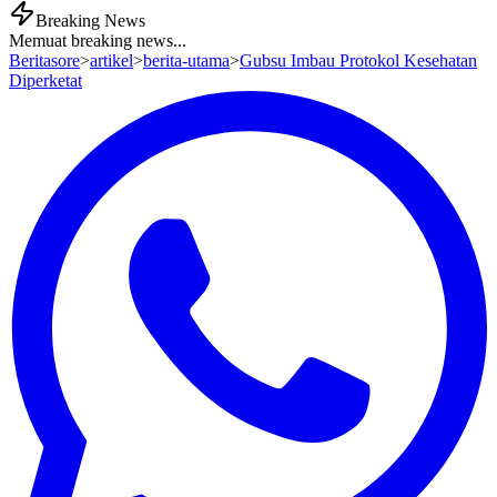
Breaking News
Memuat breaking news...
Beritasore
>
artikel
>
berita-utama
>
Gubsu Imbau Protokol Kesehatan
Diperketat