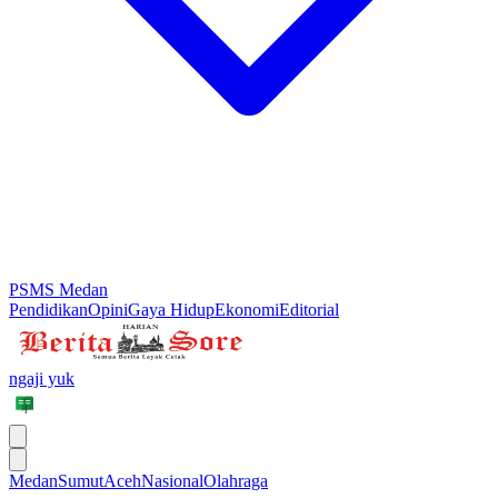
PSMS Medan
Pendidikan
Opini
Gaya Hidup
Ekonomi
Editorial
ngaji yuk
Medan
Sumut
Aceh
Nasional
Olahraga