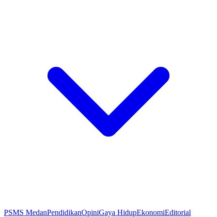
PSMS Medan
Pendidikan
Opini
Gaya Hidup
Ekonomi
Editorial