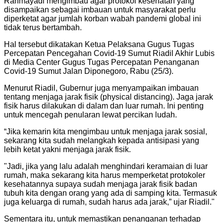
Rahmayadi mengimbau agar protokol kesehatan yang
disampaikan sebagai imbauan untuk masyarakat perlu
diperketat agar jumlah korban wabah pandemi global ini
tidak terus bertambah.
Hal tersebut dikatakan Ketua Pelaksana Gugus Tugas
Percepatan Pencegahan Covid-19 Sumut Riadil Akhir Lubis
di Media Center Gugus Tugas Percepatan Penanganan
Covid-19 Sumut Jalan Diponegoro, Rabu (25/3).
Menurut Riadil, Gubernur juga menyampaikan imbauan
tentang menjaga jarak fisik (physical distancing). Jaga jarak
fisik harus dilakukan di dalam dan luar rumah. Ini penting
untuk mencegah penularan lewat percikan ludah.
“Jika kemarin kita mengimbau untuk menjaga jarak sosial,
sekarang kita sudah melangkah kepada antisipasi yang
lebih ketat yakni menjaga jarak fisik.
"
Jadi, jika yang lalu adalah menghindari keramaian di luar
rumah, maka sekarang kita harus memperketat protokoler
kesehatannya supaya sudah menjaga jarak fisik badan
tubuh kita dengan orang yang ada di samping kita. Termasuk
juga keluarga di rumah, sudah harus ada jarak,” ujar Riadil.
"
Sementara itu, untuk memastikan penanganan terhadap