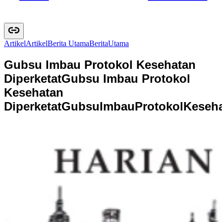
Artikel
A
r
t
i
k
e
l
Berita Utama
B
e
r
i
t
a
U
t
a
m
a
Gubsu Imbau Protokol Kesehatan
Diperketat
Gubsu Imbau Protokol
Kesehatan
Diperketat
G
u
b
s
u
I
m
b
a
u
P
r
o
t
o
k
o
l
K
e
s
e
h