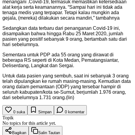
menangani .Covid-19, termasuk memastikan ketersediaan
alat kerja serta keamanannya. “Sampai hari ini tidak ada
tenaga medis yang terpapar. Tetapi kalau mungkin ada
gejala, (mereka) dilakukan secara mandiri,” tambahnya
Sedangkan data terbaru dari penanganan Covid-19 ini,
disampaikan bahwa hingga Rabu 25 Maret 2020, jumlah
pasien yang positif sebanyak 9 orang, bertambah satu dari
hari sebelumnya.
Sementara untuk PDP ada 55 orang yang dirawat di
beberapa RS seperti di Kota Medan, Pematangsiantar,
Deliserdang, Langkat dan Sergai.
Untuk data pasien yang sembuh, saat ini sebanyak 3 orang
telah dipulangkan ke rumah masing-masing. Kemudian data
orang dalam pemantaan (ODP) yang tersebar hampir di
seluruh kabupaten/kota se-Sumut, berjumlah 1.976 orang,
dari sebelumnya 1.731 orang.(lin)
0
suka
Simpan
0
komentar
Topik
No topics for this article yet.
Bagikan
Salin Tautan