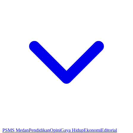
PSMS Medan
Pendidikan
Opini
Gaya Hidup
Ekonomi
Editorial