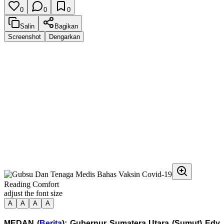
0
0
0
Salin
Bagikan
Screenshot
Dengarkan
Reading Comfort
adjust the font size
A
A
A
A
MEDAN (
Berita
): Gubernur Sumatera Utara (Sumut) Edy