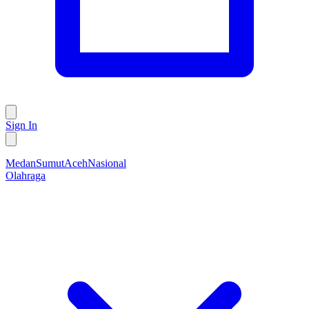
Sign In
Medan
Sumut
Aceh
Nasional
Olahraga