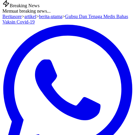
Breaking News
Memuat breaking news...
Beritasore
>
artikel
>
berita-utama
>
Gubsu Dan Tenaga Medis Bahas
Vaksin Covid-19