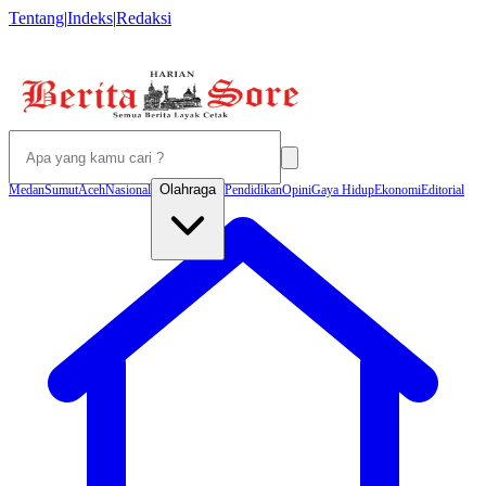
Tentang
|
Indeks
|
Redaksi
Olahraga
Medan
Sumut
Aceh
Nasional
Pendidikan
Opini
Gaya Hidup
Ekonomi
Editorial