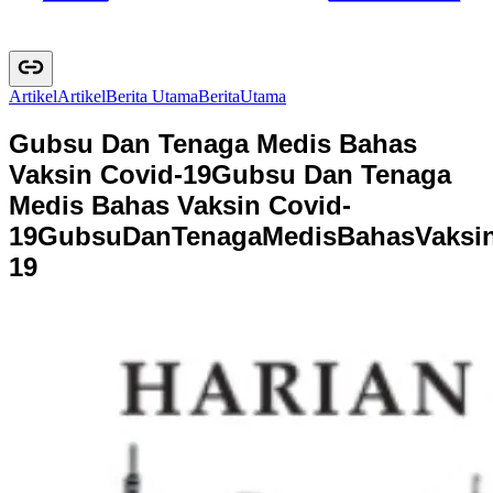
Artikel
A
r
t
i
k
e
l
Berita Utama
B
e
r
i
t
a
U
t
a
m
a
Gubsu Dan Tenaga Medis Bahas
Vaksin Covid-19
Gubsu Dan Tenaga
Medis Bahas Vaksin Covid-
19
G
u
b
s
u
D
a
n
T
e
n
a
g
a
M
e
d
i
s
B
a
h
a
s
V
a
k
s
i
1
9