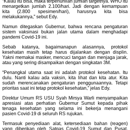
“Kalau itu bisa, maka terpenuhilah jumlah targetnya. WHO itu
menargetkan jumlah 2.100/hari. Jadi dengan kemampuan
kita (2.800 spesimen/hari), harusnya kita bisa
melakukannya,” sebut Edy.
Namun ditegaskan Gubernur, bahwa rencana pengaturan
sistem vaksinasi bukan jalan utama dalam menghadapi
pandemi Covid-19 ini.
Sebab katanya, bagaimanapun alasannya, protokol
kesehatan masih tetap harus dijalankan dengan displin.
Yakni memakai masker, mencuci tangan dan menjaga jarak,
atau yang sering disampaikan dengan singkatan 3M.
“Penangkal utama saat ini adalah protokol kesehatan. Itu
dulu. Nanti kalau ada vaksin, kita lihat dan kita atur. Kita
sudah merencanakan pengaturan penggunaannya. Tetapi
prioritas saat ini tetap protokol kesehatan,” jelas Edy.
Direktur Umum RS USU Syah Mirsya Warli menyampaikan
apresiasi atas perhatian Gubernur Sumut kepada pihak
tenaga kesehatan yang selama ini bekerja menangani
pasien Covid-19 di seluruh RS rujukan.
Termasuk penyediaan alat, ketersediaan bahan (reagen)
yang diberikan oleh Satgas Covid-19 Sumut dan Pusat,