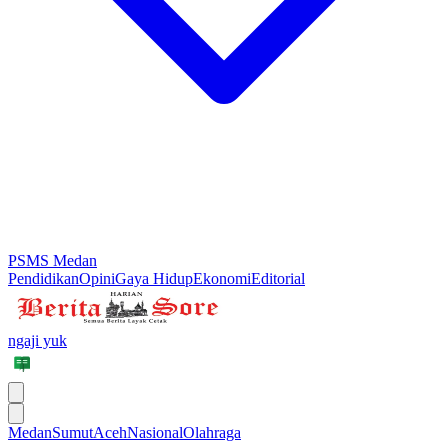
PSMS Medan
Pendidikan
Opini
Gaya Hidup
Ekonomi
Editorial
ngaji yuk
Medan
Sumut
Aceh
Nasional
Olahraga