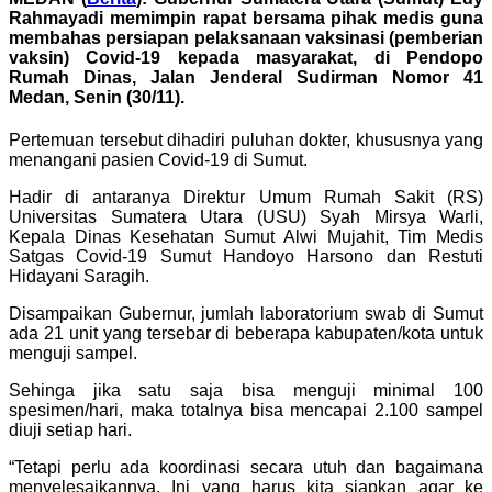
Rahmayadi memimpin rapat bersama pihak medis guna
membahas persiapan pelaksanaan vaksinasi (pemberian
vaksin) Covid-19 kepada masyarakat, di Pendopo
Rumah Dinas, Jalan Jenderal Sudirman Nomor 41
Medan, Senin (30/11).
Pertemuan tersebut dihadiri puluhan dokter, khususnya yang
menangani pasien Covid-19 di Sumut.
Hadir di antaranya Direktur Umum Rumah Sakit (RS)
Universitas Sumatera Utara (USU) Syah Mirsya Warli,
Kepala Dinas Kesehatan Sumut Alwi Mujahit, Tim Medis
Satgas Covid-19 Sumut Handoyo Harsono dan Restuti
Hidayani Saragih.
Disampaikan Gubernur, jumlah laboratorium swab di Sumut
ada 21 unit yang tersebar di beberapa kabupaten/kota untuk
menguji sampel.
Sehinga jika satu saja bisa menguji minimal 100
spesimen/hari, maka totalnya bisa mencapai 2.100 sampel
diuji setiap hari.
“Tetapi perlu ada koordinasi secara utuh dan bagaimana
menyelesaikannya. Ini yang harus kita siapkan agar ke