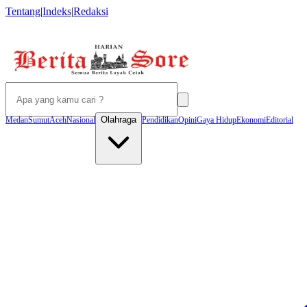
Tentang
|
Indeks
|
Redaksi
Olahraga
Medan
Sumut
Aceh
Nasional
Pendidikan
Opini
Gaya Hidup
Ekonomi
Editorial