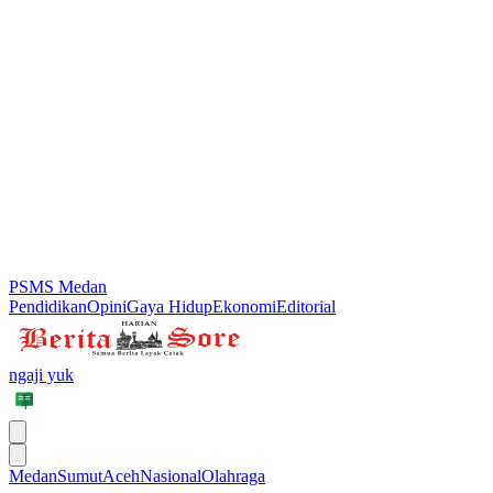
PSMS Medan
Pendidikan
Opini
Gaya Hidup
Ekonomi
Editorial
ngaji yuk
Medan
Sumut
Aceh
Nasional
Olahraga