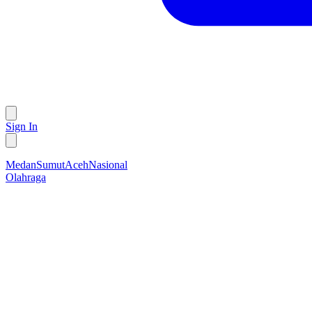
Sign In
Medan
Sumut
Aceh
Nasional
Olahraga