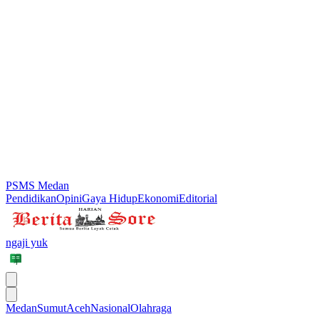
PSMS Medan
Pendidikan
Opini
Gaya Hidup
Ekonomi
Editorial
ngaji yuk
Medan
Sumut
Aceh
Nasional
Olahraga