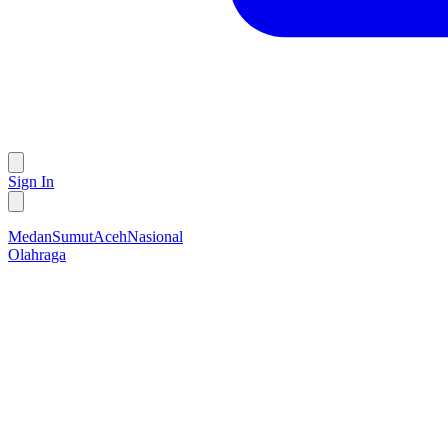
Sign In
Medan
Sumut
Aceh
Nasional
Olahraga