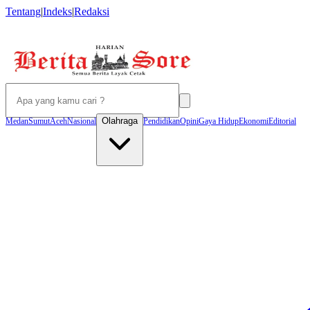
Tentang
|
Indeks
|
Redaksi
Olahraga
Medan
Sumut
Aceh
Nasional
Pendidikan
Opini
Gaya Hidup
Ekonomi
Editorial