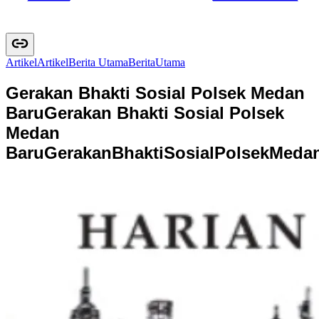
Artikel
A
r
t
i
k
e
l
Berita Utama
B
e
r
i
t
a
U
t
a
m
a
Gerakan Bhakti Sosial Polsek Medan
Baru
Gerakan Bhakti Sosial Polsek
Medan
Baru
G
e
r
a
k
a
n
B
h
a
k
t
i
S
o
s
i
a
l
P
o
l
s
e
k
M
e
d
a