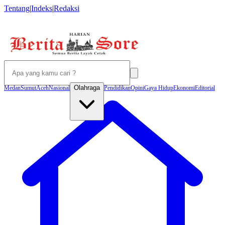
Tentang
|
Indeks
|
Redaksi
Olahraga
Medan
Sumut
Aceh
Nasional
Pendidikan
Opini
Gaya Hidup
Ekonomi
Editorial