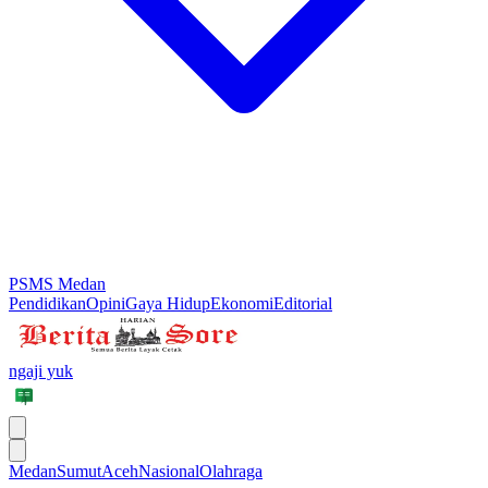
PSMS Medan
Pendidikan
Opini
Gaya Hidup
Ekonomi
Editorial
ngaji yuk
Medan
Sumut
Aceh
Nasional
Olahraga