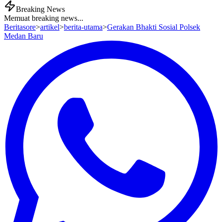
Breaking News
Memuat breaking news...
Beritasore
>
artikel
>
berita-utama
>
Gerakan Bhakti Sosial Polsek
Medan Baru