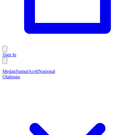
Sign In
Medan
Sumut
Aceh
Nasional
Olahraga