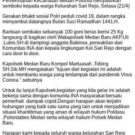
Pemerintahan Kecamatan Medan Polonia menyalurkan
semboko kepada warga Kelurahan Sari Rejo, Selasa (21/4)
Gerakan bhakti sosial Polri peduli covid 19, dalam rangka
menyambut datangnya Bulan Suci Ramadhan 1441.H.
Bantuan sembako sebanyak 100 goni beras berisi 25 Kg
langsung di bagikan oleh Wakapolsek Medan Baru AKP.Uli
.Lubis.SH.di dampingi anggota Babinsa ,perwakilan dari
Komunitas INA dan kepala lingkungan Kel.Sari Rejo dengan
cara door to door.
Kapolsek Medan Baru Kompol Martuasah .Tobing
SH.Sik.MH mengatakan "tujuan dari kegiatan ini adalah
untuk membantu warga yang terdampak dari pandemik Virus
Corona ".sebutnya
Untuk itu lanjut Kapolsek,kegiatan yang kita gelar ini adalah
bekerja sama dengan komunita INA masyarakat bersatu
pemerhati dampak copid.Dengan harapan akan terjalin
hubungan yang baik satu sama yang lain untuk menjadikan
situasi khantibmas yang aman di wilayah hukum Poldasu
,Polrestabes Medan serta wilayah hukum Polsek Medan
Baru.
Harapan kami kepada seluruh warga kelurahan Sari Rejo