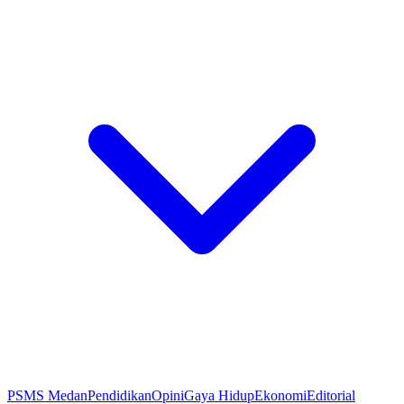
PSMS Medan
Pendidikan
Opini
Gaya Hidup
Ekonomi
Editorial