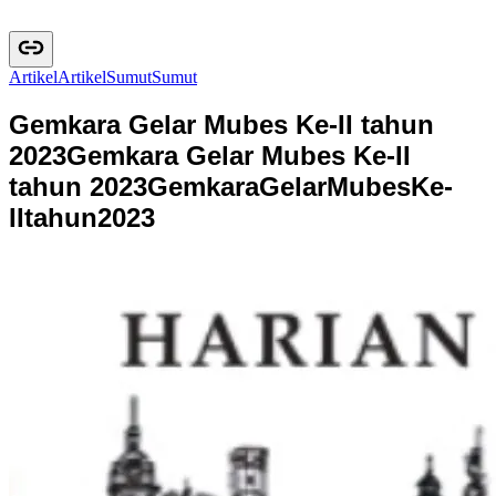
Artikel
A
r
t
i
k
e
l
Sumut
S
u
m
u
t
Gemkara Gelar Mubes Ke-II tahun
2023
Gemkara Gelar Mubes Ke-II
tahun 2023
G
e
m
k
a
r
a
G
e
l
a
r
M
u
b
e
s
K
e
-
I
I
t
a
h
u
n
2
0
2
3