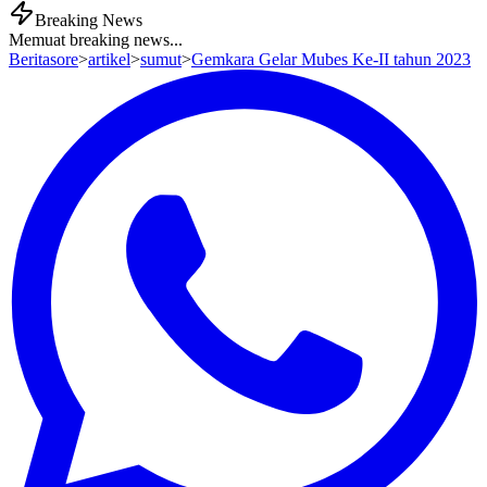
Breaking News
Memuat breaking news...
Beritasore
>
artikel
>
sumut
>
Gemkara Gelar Mubes Ke-II tahun 2023