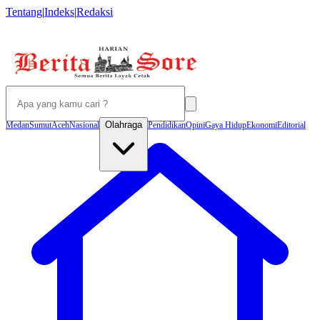
Tentang
|
Indeks
|
Redaksi
Olahraga
Medan
Sumut
Aceh
Nasional
Pendidikan
Opini
Gaya Hidup
Ekonomi
Editorial