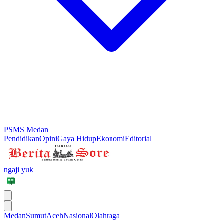
PSMS Medan
Pendidikan
Opini
Gaya Hidup
Ekonomi
Editorial
ngaji yuk
Medan
Sumut
Aceh
Nasional
Olahraga