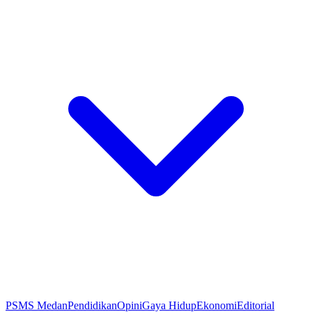
PSMS Medan
Pendidikan
Opini
Gaya Hidup
Ekonomi
Editorial