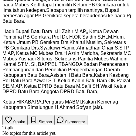
pada Mubes Ke-II dapat memilih Ketum PB Gemkara untuk
lima tahun kedepan.Siapapun terpilih nantinya, Bupati
berpesan agar PB Gemkara segera beraudenasi ke pada Pj
Batu Bara.
Hadir Bupati Batu Bara Ir.H Zahir M.AP,, Ketua Dewan
Pembina PB Gemkara Prof Dr, H.OK Saidin S,H,.M.Hum,
Ketua Umum PB Gemkara Drs.Khairul Muslim, Sekretaris
PB Gemkara Drs.Syarkowi Hamid,Ahmadhan Chair S.STP,
M.AP, Ketua MC Mubes Drs.H Azrin Maridha, Sekretaris MC
Mubes Yusriadi Sitorus, Sekretaris Panitia Mubes Wahidin
Kamal ST,M. Si, BAPPELITBANGDA Badan Perencanaan
Pembangunan dan Penelitian Pengembangan Daerah
Kabupaten Batu Bara,Asisten II Batu Bara,Kaban Kesbang
Pol Batu Bara Azwar S.T, Ketua Kadin Batu Bara OK Paizal
SE,M.AP, Ketua DPRD Batu Bara M.Safii SH,Wakil Ketua
DPRD Batu Bara,Anggota DPRD Batu Bara,
Ketua HIKABARA,Pengurus MABMI.Kakan Kemenag
Kabupaten Simalungun H.Ahmad Sofyan (als).
0
suka
Simpan
0
komentar
Topik
No topics for this article yet.