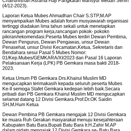
Chairunishah Asrama Haji Pangkalan Mansyur Medan Senin
(4/12-2023).
Laporan Ketua Mubes Ahmadhan Chair S.STP,M.AP
menyampaikan Mubes adalah forum musyawarah organisasi
tertinggi diadakan lima tahun sekali untuk menetapkan
rancangan program kerja,rancangan pokok- pokokn
pikiran/rekomendasi.Peserta Mubes terdiri Dewan Pembina,
Dewan Pengurus, Dewan Pengawas, unsur Dewan
Penasehat, unsur Divisi Kecamatan,Ketua, Sekretaris dan
Bendahara sesui Pasal 5 Mubes Nomor:
01/Kep.Mubes/GEMKARA/XI/2023 dan Pasal 16 Laporan
Pelaksanaan Kerja (LPK) PB Gemkara masa bakti 2018-
2023.
Ketua Umum PB Gemkara Drs.Khairul Muslim MD
mengucapkan terimakasih kepada seluruh peserta Mubes
Ke-II semoga Stafet Gemkara kedepan lebih baik.Secara
pribadi dan PB Gemkara Khairul Muslim MD mengucapkan
selamat datang 12 Divisi Gemkara.Prof.Dr.OK Saidin
SH,M.Hum Ketua
Dewan Pembina PB Gemkara mengajak 12 Divisi Gemkara
ke muara Ruh Gerakan masyarakat menuju kesejahteraan
Kabupaten Batu Bara.Bupati Batu Bara Ir.H.Zahir M.AP
dalam pidato mengajak 12 Divisi Gemkara se- Batu Bara