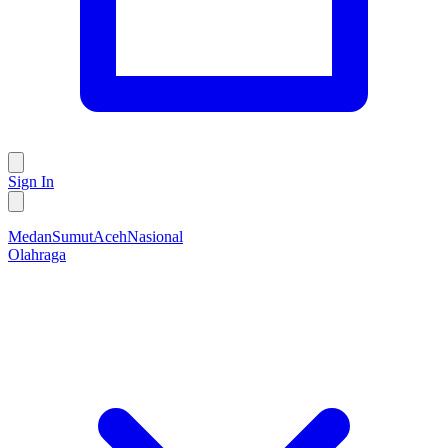
Sign In
Medan
Sumut
Aceh
Nasional
Olahraga