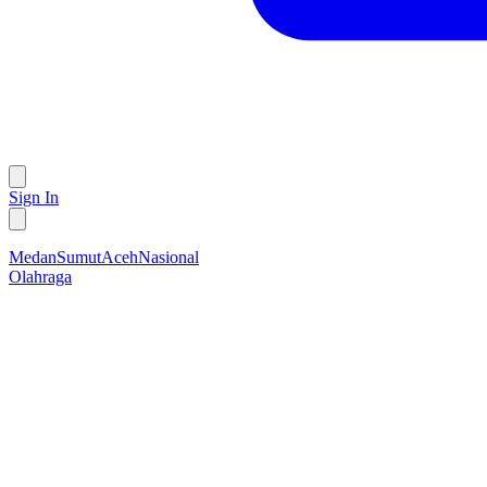
Sign In
Medan
Sumut
Aceh
Nasional
Olahraga