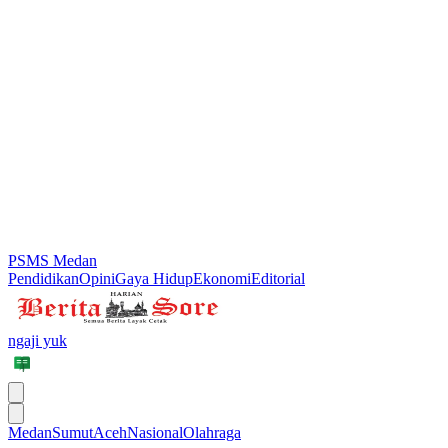
PSMS Medan
Pendidikan
Opini
Gaya Hidup
Ekonomi
Editorial
ngaji yuk
Medan
Sumut
Aceh
Nasional
Olahraga