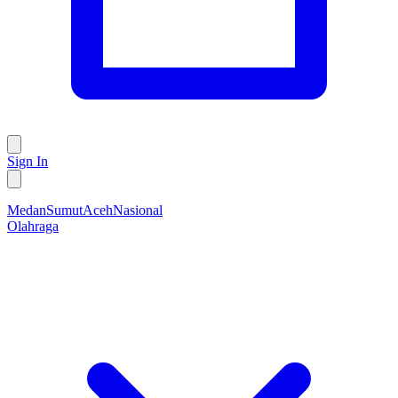
Sign In
Medan
Sumut
Aceh
Nasional
Olahraga