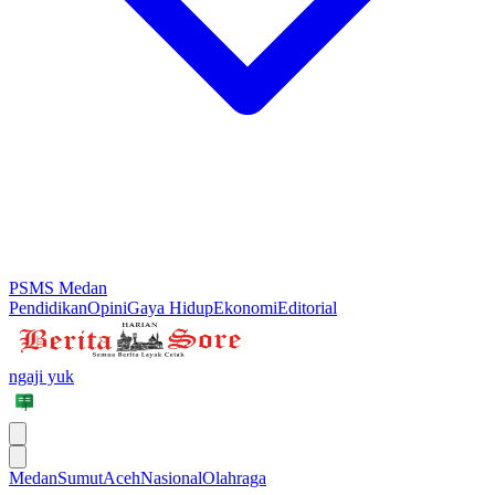
PSMS Medan
Pendidikan
Opini
Gaya Hidup
Ekonomi
Editorial
ngaji yuk
Medan
Sumut
Aceh
Nasional
Olahraga