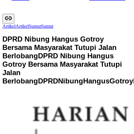
Artikel
A
r
t
i
k
e
l
Sumut
S
u
m
u
t
DPRD Nibung Hangus Gotroy
Bersama Masyarakat Tutupi Jalan
Berlobang
DPRD Nibung Hangus
Gotroy Bersama Masyarakat Tutupi
Jalan
Berlobang
D
P
R
D
N
i
b
u
n
g
H
a
n
g
u
s
G
o
t
r
o
y