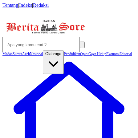
Tentang
|
Indeks
|
Redaksi
Olahraga
Medan
Sumut
Aceh
Nasional
Pendidikan
Opini
Gaya Hidup
Ekonomi
Editorial