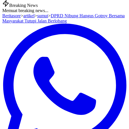
Breaking News
Memuat breaking news...
Beritasore
>
artikel
>
sumut
>
DPRD Nibung Hangus Gotroy Bersama
Masyarakat Tutupi Jalan Berlobang