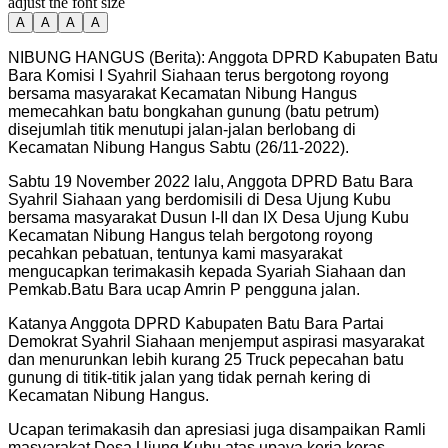
adjust the font size
A
A
A
A
NIBUNG HANGUS (Berita): Anggota DPRD Kabupaten Batu
Bara Komisi I Syahril Siahaan terus bergotong royong
bersama masyarakat Kecamatan Nibung Hangus
memecahkan batu bongkahan gunung (batu petrum)
disejumlah titik menutupi jalan-jalan berlobang di
Kecamatan Nibung Hangus Sabtu (26/11-2022).
Sabtu 19 November 2022 lalu, Anggota DPRD Batu Bara
Syahril Siahaan yang berdomisili di Desa Ujung Kubu
bersama masyarakat Dusun I-II dan IX Desa Ujung Kubu
Kecamatan Nibung Hangus telah bergotong royong
pecahkan pebatuan, tentunya kami masyarakat
mengucapkan terimakasih kepada Syariah Siahaan dan
Pemkab.Batu Bara ucap Amrin P pengguna jalan.
Katanya Anggota DPRD Kabupaten Batu Bara Partai
Demokrat Syahril Siahaan menjemput aspirasi masyarakat
dan menurunkan lebih kurang 25 Truck pepecahan batu
gunung di titik-titik jalan yang tidak pernah kering di
Kecamatan Nibung Hangus.
Ucapan terimakasih dan apresiasi juga disampaikan Ramli
masyarakat Desa Ujung Kubu atas upaya kerja keras