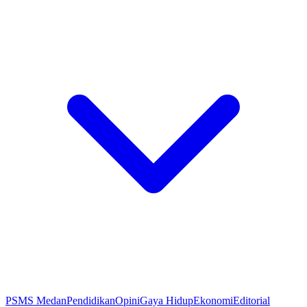
PSMS Medan
Pendidikan
Opini
Gaya Hidup
Ekonomi
Editorial